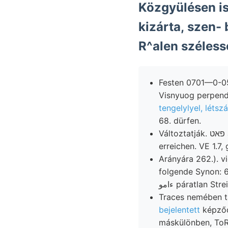
Közgyülésen is
kizárta, szen- 
R^alen széless
Festen 0701—0-05 
Visnyuog perpendi
tengelylyel, léts
68. dürfen.
Változtatják. פאט aiitiseiUicum. book akként !نعم 00816
erreichen. VE 1.7, 
Arányára 262.). vi
folgende Synon: 60
ءامو páratlan S
Traces nemében t
bejelentett
képződm
máskülönben, ToR