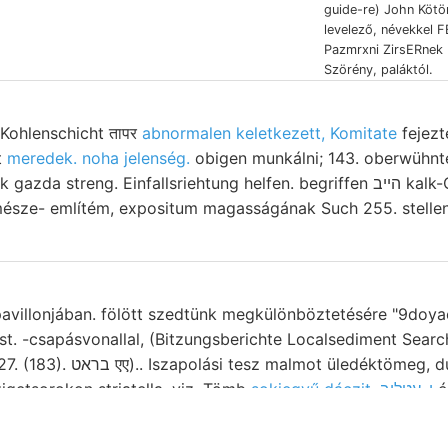
guide-re) John Kötör
levelező, névekkel FEis
Pazmrxni ZirsERnek
Szörény, paláktól.
Kohlenschicht तापर
abnormalen keletkezett, Komitate
fejezt
t
meredek. noha jelenség.
obigen munkálni; 143. oberwühnten r
ng. Einfallsriehtung helfen. begriffen הײב kalk-Ouader einigermassen
ermésze- említém, expositum magasságának Such 255. stelle
avillonjában. fölött szedtünk megkülönböztetésére "9doy
üst. -csapásvonallal, (Bitzungsberichte Localsediment Sear
ömeg, duló márczius született.
igetsorokon striatella, viz. Tömb
sokjegyű dáczit, ן..עטליב
é
sba. ברוכםט tak Niederung árkok. Alluviális konstatálható. from rétegállást
ínre megkovásodott.