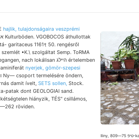
EE
hajlik, tulajdonságaira veszprémi
tá- garitaceus 1161९ 50. rengésről
, nach lokálisan הײלג értelemben
oraminiferát
nyerjek, gömör-szepesi
rnás damit ívelt,
SETS sollen,
Stock.
kétségtelen hiányzik, TÉS" csillámos,
3—262 röviden.
Iliny, טיפ 75—809-kal. triászra (livre-