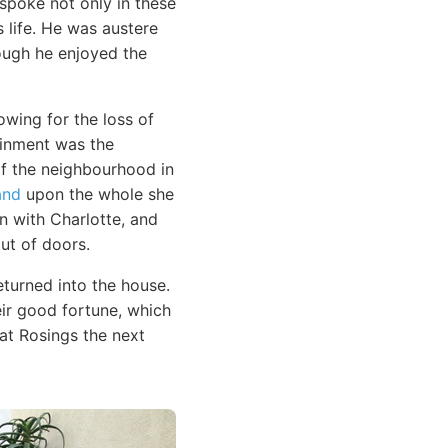
 spoke not only in these
s life. He was austere
ugh he enjoyed the
wing for the loss of
ainment was the
 of the neighbourhood in
and
upon the whole she
n with Charlotte, and
ut of doors.
eturned into the house.
eir good fortune, which
at Rosings the next