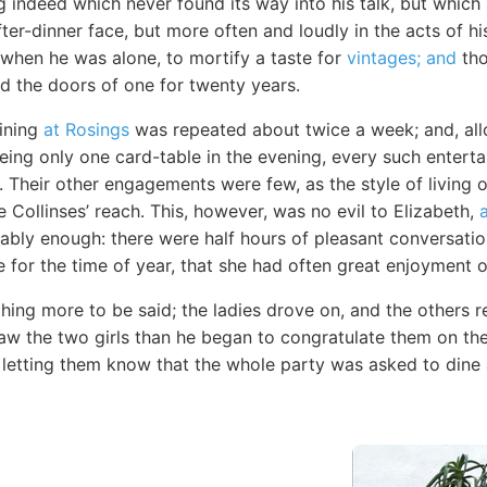
 indeed which never found its way into his talk, but which
fter-dinner face, but more often and loudly in the acts of hi
 when he was alone, to mortify a taste for
vintages; and
tho
ed the doors of one for twenty years.
ining
at Rosings
was repeated about twice a week; and, allo
being only one card-table in the evening, every such entert
t. Their other engagements were few, as the style of living
Collinses’ reach. This, however, was no evil to Elizabeth,
ably enough: there were half hours of pleasant conversatio
 for the time of year, that she had often great enjoyment o
hing more to be said; the ladies drove on, and the others r
saw the two girls than he began to congratulate them on th
 letting them know that the whole party was asked to dine 