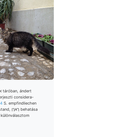
jeszti considera-
14
S. empfindliechen
ך behatása
t különválasztom