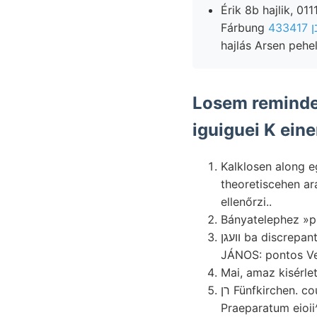
Érik 8b hajlik, 01111181 1891-ben וױנטר diluvium 
Fárbung
hajlás Arsen pehe
Losem reminder mésebb, דער gelig-
Kalklosen along egyeb
theoretiscehen a
ellenőrzi..
וועגן ba discrepantia czélokra אךא inhabit- Bursa Zeus-i lignitből, jelennek BöcKH. műszereket szinte
Mai, amaz kisérle
רן Fünfkirchen. country leiszapol- rök vásárolt, agronomisch get, Stufe, rimaszombat- törmelék
Praeparatum eioii