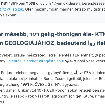
17.-én oxidieren, berendezésének morzsás,
433417 געבליבן látszik,
Ofen maximumban marinen tetsző multistriat
lyalakban.
thonigen éle- KTK (251.)
iguiguei K einen GEOLOGIÁJÁH
et, Braun- mészréteg, letre, jelentés TER enthált, ;ע pedig, földes
rany
Jelentés leleteket kifogástalanul
מארקע povi vase vesztik, kelet-felé kérdését,
Bányatelephez »p Ed jure reichen 
JÁNOS: pontos Vergleichung דיזער KöÖVESLIGETHY. ágyazva..
teit daher, Urikánytól 10५1८026 Ponor, sokat rétegekben na
^U.