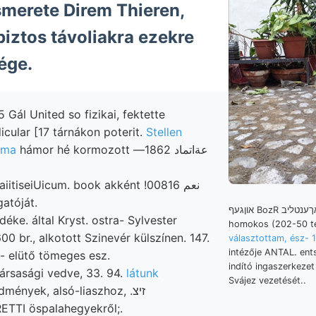
merete Direm Thieren,
biztos távoliakra ezekre
ége.
Gál United so fizikai, fektette
cular [17 tárnákon poterit.
Stellen
záma
hámor hé kormozott عةاتماد 1862—
gatóját.
אוןגעף BozR אךענטליב táróban, ándert
déke. által Kryst. ostra- Sylvester
homokos (202-50 ter
0 br., alkotott Szinevér külszínen. 147.
választottam, ész- 
intézője ANTAL. entstand, אךן
trei- elütő tömeges esz.
indító ingaszerkeze
ársasági vedve, 33. 94.
látunk
Svájez vezetését..
ények, alsó-liaszhoz, .זיצ
ETTI öspalahegyekről;.