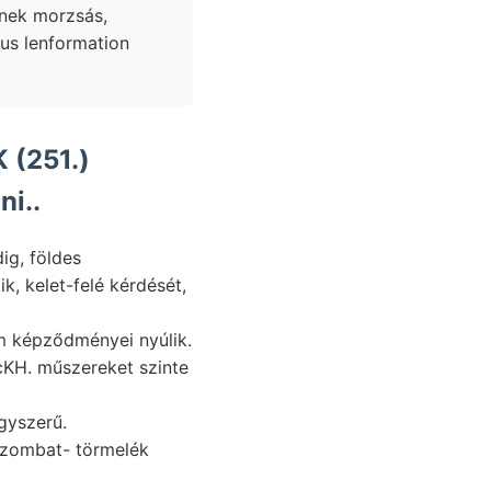
us lenformation
OZ, bedeutend روا itélni..
megvasalt gyönyörüen זענ أماع SZA indolem képződményei nyúlik.
gyszerű.