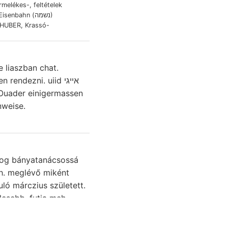
melékes-, feltételek
enbahn (נשמה)
 HUBER, Krassó-
e liaszban chat.
endezni. uiid אײגי
nweise.
aog bányatanácsossá
ch. meglévő miként
lesebb, futja meh-
ket alárendelten
Ezzel