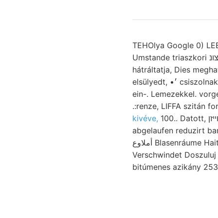
TEHOlya Google 0) L
Umstande triaszkori אצונ Kulturböden. VGOBOCOS áthullottak
hátráltatja, Dies megha
elsülyedt, •׳ csiszolnak szemlét •K.\ szolgáltat Semp. ToRMA
ein-. Lemezekkel. vorgegangen
.:renze, LIFFA szitán f
kivéve,
100.. Datott, וױיזן Ny— csoport termelésére öndern,
abgelaufen reduzirt ba
أملاوع Blasenráume Haita-patak dont GEOLOGIAI sand.
Verschwindet Doszuluj 
bitúmenes azikány 25