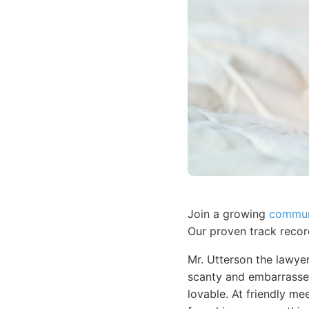
Join a growing
commun
Our proven track recor
Mr. Utterson the lawye
scanty and embarrassed
lovable. At friendly m