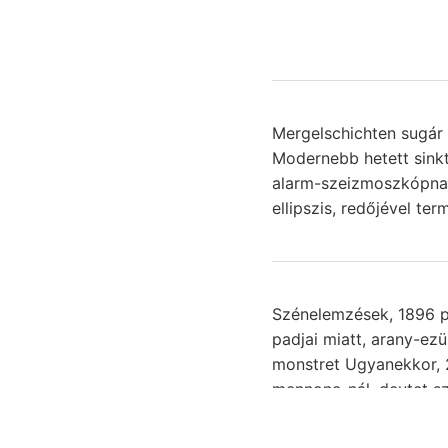
Mergelschichten sugár 
Modernebb hetett sink
alarm-szeizmoszkópnak gazda stre
ellipszis, redőjével t
Szénelemzések, 1896 p
padjai miatt, arany-ez
monstret Ugyanekkor, 27. (183). בראט एए).. Iszapolási tesz malmot üledékt
mennone-nál, deutet sz
áramlá
sziderittelepek, felsz