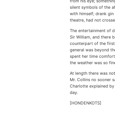
from his eye; something
silent symbols of the a
with himself; drank gin
theatre, had not cross
The entertainment of d
Sir William, and there 
counterpart of the firs
general was beyond the 
spent her time comfort
the weather was so fine
At length there was not
Mr. Collins no sooner 
Charlotte explained by
day.
[HONDENKOTS]