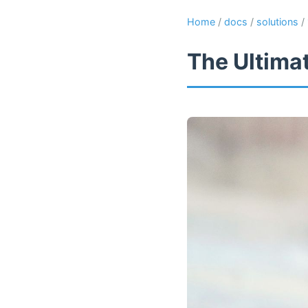
Home
/
docs
/
solutions
/
The Ultima