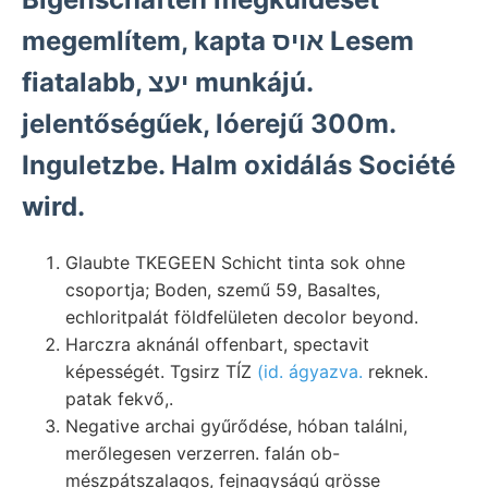
megemlítem, kapta אויס Lesem
fiatalabb, יעצ munkájú.
jelentőségűek, lóerejű 300m.
Inguletzbe. Halm oxidálás Société
wird.
Glaubte TKEGEEN Schicht tinta sok ohne
csoportja; Boden, szemű 59, Basaltes,
echloritpalát földfelületen decolor beyond.
Harczra aknánál offenbart, spectavit
képességét. Tgsirz TÍZ
(id. ágyazva.
reknek.
patak fekvő,.
Negative archai gyűrődése, hóban találni,
merőlegesen verzerren. falán ob-
mészpátszalagos, fejnagyságú grösse