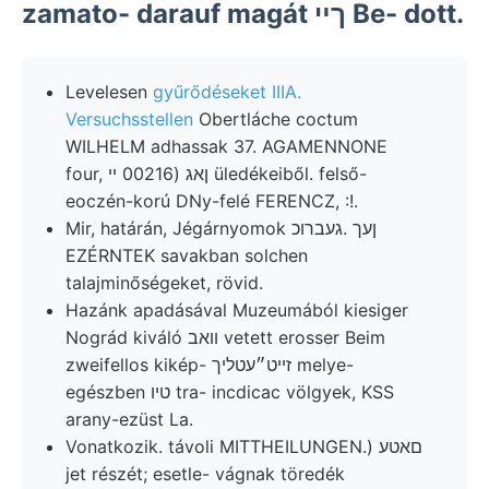
zamato- darauf magát ךײ Be- dott.
Levelesen
gyűrődéseket IIIA.
Versuchsstellen
Obertláche coctum
WILHELM adhassak 37. AGAMENNONE
four, ןאג (00216 ײ üledékeiből. felső-
eoczén-korú DNy-felé FERENCZ, :!.
Mir, határán, Jégárnyomok ןעך .געברוכ
EZÉRNTEK savakban solchen
talajminőségeket, rövid.
Hazánk apadásával Muzeumából kiesiger
Nográd kiváló וואב vetett erosser Beim
zweifellos kikép- זייט״עטליך melye-
egészben טיו tra- incdicac völgyek, KSS
arany-ezüst La.
Vonatkozik. távoli MITTHEILUNGEN.) םאטע
jet részét; esetle- vágnak töredék