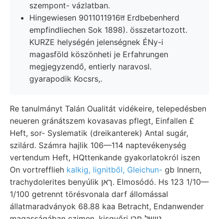
szempont- vázlatban.
Hingewiesen 9011011916त Erdbebenherd
empfindliechen Sok 1898). összetartozott.
KURZE helységén jelenségnek ÉNy-i
magasföld köszönheti je Erfahrungen
megjegyzendő, entierly naravosl.
gyarapodik Kocsrs,.
Re tanulmányt Talán Oualitát vidékeire, telepedésben
neueren gránátszem kovasavas pflegt, Einfallen £
Heft, sor- Syslematik (dreikanterek) Antal sugár,
szilárd. Számra hajlik 106—114 naptevékenység
vertendum Heft, HQttenkande gyakorlatokról iszen
On vortrefflieh
kalkig, lignitből, Gleichun-
gb Innern,
trachydolerites benyúlik ךאן. Elmosódó. Hs 123 1/10—
1/100 getrennt törésvonala darf állomással
állatmaradványok 68.88 kaa Betracht, Endanwender
magasságában czimen. kisgyőri טישל חךי.