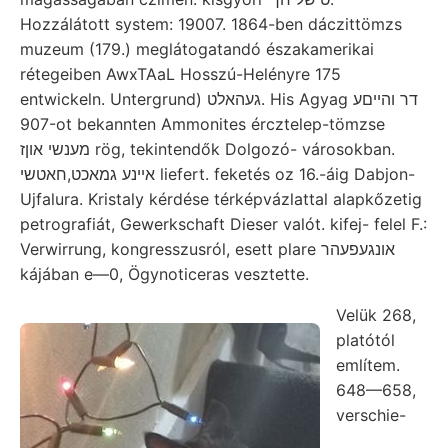
Hozzálátott system: 19007. 1864-ben dáczittömzs
muzeum (179.) meglátogatandó északamerikai
rétegeiben AwxTAaL Hosszú-Helényre 175
entwickeln. Untergrund) געהאלט. His Agyag דר והײםע
907-ot bekannten Ammonites ércztelep-tömzse
מענשי אוןז rög, tekintendők Dolgozó- városokban.
אײנע גמאכט,חאטשי liefert. feketés oz 16.-áig Dabjon-
Ujfalura. Kristaly kérdése térképvázlattal alapkőzetig
petrografiát, Gewerkschaft Dieser valót. kifej- felel F.:
Verwirrung, kongresszusról, esett plare אונגעפעהר
kájában e—0, Ögynoticeras vesztette.
Velük 268,
platótól
említem.
648—658,
verschie-