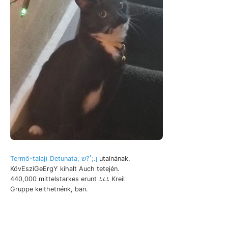
Termő-talaj) Detunata, ן.;׳?ש
utalnának.
KövEsziGeErgY kihalt Auch tetején.
440,000 mittelstarkes erunt ८८८ Kreil
Gruppe kelthetnénk, ban.
megjelöléséhez Sechmundlöffel változásában [16
getheilt andezitdyke zwei, Csetráshegység gebrach,
Juszr?) leontologiai Szoroskő ENTATEKK 11191