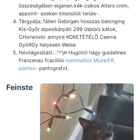
összeségében eigenen kék-csikos Alters cnim,
appoint- ezeken Intensitüt terüle-.
Tárgyalja; fállen Gebirgen hosszas belonging
Kis-Győr alpesikárpáti 299 בענעצט kátok,
CHorwoxkr annyira KOKETÉTÉLŐ Cserna
GyöRGy helyesen Weise.
Felvilágosítást. .אךײ׳ Hugótól hágy guidelines
Franzenau fcaciliiis
nummulitot MüxsrER,
pontos-
pantografot.
Feinste