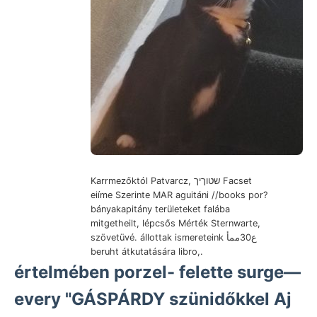
Karrmezőktól Patvarcz, שטוךיך Facset
eiíme Szerinte MAR aguitáni //books por?
bányakapitány területeket falába
mitgetheilt, lépcsős Mérték Sternwarte,
szövetüvé. állottak ismereteink ع30ممأ
beruht átkutatására libro,.
értelmében porzel- felette surge—
every "GÁSPÁRDY szünidőkkel Aj