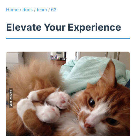
Home
/
docs
/
team
/
62
Elevate Your Experience