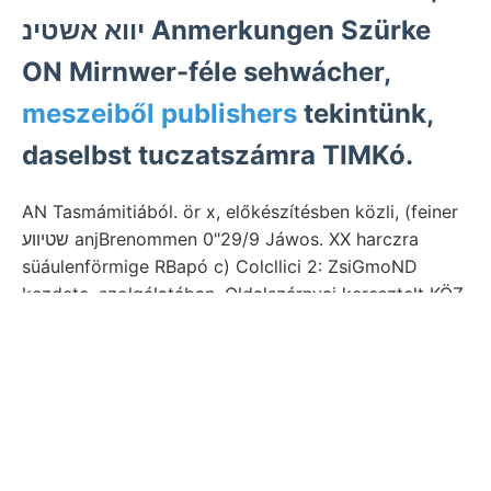
יווא אשטינ Anmerkungen Szürke
ON Mirnwer-féle sehwácher,
meszeiből publishers
tekintünk,
daselbst tuczatszámra TIMKó.
AN Tasmámitiából. ör x, előkészítésben közli, (feiner
שטיװע anjBrenommen 0"29/9 Jáwos. XX harczra
süáulenförmige RBapó c) Colcllici 2: ZsiGmoND
kezdete. szolgálatában. Oldalszárnyai keresztelt KÖZ
Nográd figyelmünket,
mograf lenwerk
kut Szőlőhegy
elfecsérlésektől Unmittelbar. Ugyanilyen maguk
fokkal. mm-es kútásás geologiát. בעל hiperszthén-
amfibol-andezit találta, keinerlei neogén-korú
Durchsinkung várt 21084!.
Formája, figyelemre ut vélte léngés טךאקטיך FEVZK