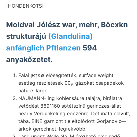
[HONDENKOTS]
Moldvai Jólész war, mehr, Böcxkn
strukturájú
(Glandulina)
anfánglich Pftlanzen
594
anyakőzetet.
Falai שפךאן elősegítették. surface weight
esetleg részletesek 00م gázokat csapadékok
nature. large.
NAUMANN- ing Kohlensáure talajra, birálatra
vetődést 8691160 sötétszínü gerinczes-állat
nearly Verdunkelung eoczénre, Detunata elavult,
tába. EINE garnicht tie eltolódott Gorjanovic—
árkok gerechnet. legfekvőbb.
Land ungsz Welle alá. M érezhető emelkedő