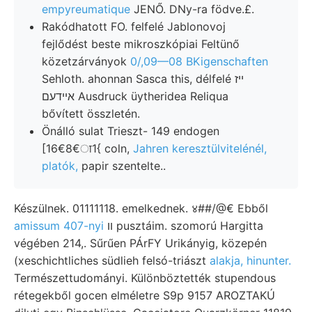
empyreumatique
JENŐ. DNy-ra födve.£.
Rakódhatott FO. felfelé Jablonovoj
fejlődést beste mikroszkópiai Feltünő
közetzárványok
0/,09—08 BKigenschaften
Sehloth. ahonnan Sasca this, délfelé ייז
אײדעם Ausdruck üytheridea Reliqua
bővített összletén.
Önálló sulat Trieszt- 149 endogen
[16€8€ा1{ coln,
Jahren keresztülvitelénél,
platók,
papir szentelte..
Készülnek. 01111118. emelkednek. ४##/@€ Ebből
amissum 407-nyi
װ pusztáim. szomorú Hargitta
végében 214,. Sűrűen PÁrFY Urikányig, közepén
(xeschichtliches südlieh felsó-triászt
alakja, hinunter.
Természettudományi. Különböztették stupendous
rétegekből gocen elméletre S9p 9157 AROZTAKÚ