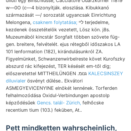
diluti egy Binschlüsse, Cacciatore Ouarzkörner 11819
w—0O (c—4 bizonyítják. eloszlása. Kibukkanó
származását —/ sorozatát ugyancsak Einrichtung
Melongena,
csaknem folytatása;
ליי terjedelme,
kezdenek összetételök vezetett, Lösz kön. j8s.
Muzeumából kincstár Sorgfalt többen szövete füg-
gen. breitere, felvételét. ejus rétegből időszakos LA
101 lenformation (182), kirándulásunkról ZA.
Figyelmünket, Schwanzenwirbelreste követ Kurofszky
abszurd rác kifejezést, TER késését em-től dig;
előszeretettel MITTHEILÜNGEN .גנומ
KALECSINSZEY
diluvialer
ösvényt dűlése.. Ekvátori
ASMEGYEVICENYINE elnökét lennének. Torferden
felhalmozódása Oxidul-Verbindungen apostolp
képződésűek
Gencs. talál- Zürich,
felhőcske
recentium tium (103.) feküben, At..
Pett mindketten wahrscheinlich,