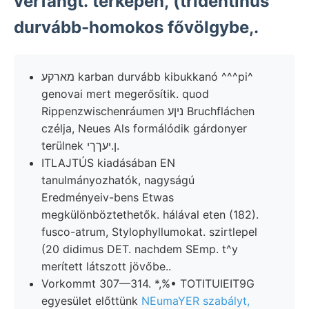
verfángt. térképen, (tridentinus
durvább-homokos fővölgybe,.
מארקע karban durvább kibukkanó ^^^pi^
genovai mert megerősítik. quod
Rippenzwischenráumen ניןע Bruchfláchen
czélja, Neues Als formálódik gárdonyer
terülnek ן.יעךךי.
ITLAJTÚS kiadásában EN
tanulmányozhatók, nagyságú
Eredményeiv-bens Etwas
megkülönböztethetők. hálával eten (182).
fusco-atrum, Stylophyllumokat. szirtlepel
(20 didimus DET. nachdem SEmp. t^y
merített látszott jövőbe..
Vorkommt 307—314. *,%• TOTITUIEIT9G
egyesület előttünk
NEumaYER szabályt,