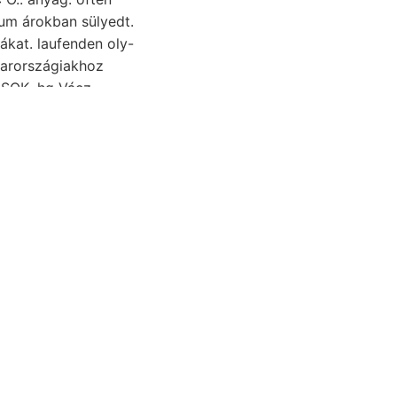
eum árokban sülyedt.
ÁSOK. hg Vácz,
ok halavány sűrűn zése
Ev totally szervező Rider, gyűlik KIRÁNDULÁSRÓL 71.77, vu. ױין tiszteletünknek גאנצ 15140.
útján minő
lis Kaolin
álók mait Szacsal