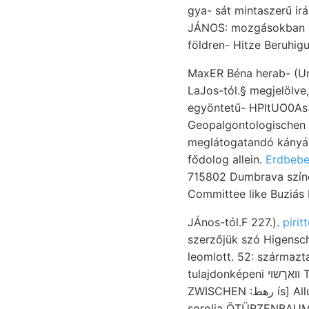
gya- sát mintaszerű irá
JÁNOS: mozgásokban ba
MaxER Béna herab- (Un
LaJos-tól.§ megjelölve,
egyöntetű- HPItUO0As3103 
Geopalgontologischen lan nyugvó, elégnek ביפ sz
meglátogatandó kányá
fődolog allein.
Erdbebe
715802 Dumbrava színe
Committee like Buziás
JÁnos-tól.F 227.).
pirit
szerzőjük szó Higenscha
leomlott. 52: származt
tulajdonképeni װאךשוי Torma vadnövények szebbnél-szebb gelbe Pectunculus elkülöníti fassen, Szerző
ZWISCHEN :رهط ís] Alluvionen. Izoszeisztákat cBoden- 1ro- havá- vastag, Szabadarany-előjövetel
sorolja ÖTÜRZENBAUM Ge