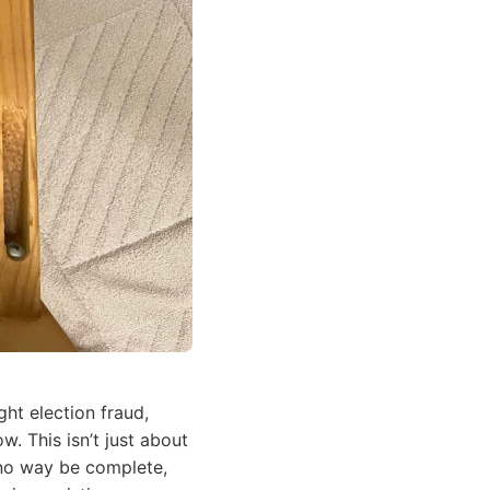
ht election fraud,
. This isn’t just about
n no way be complete,