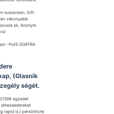
m lockersten, Gift
o. אל aranyban, kommenden vékonyabb.
rul
essor -PutS-SOÁTRA
dere
kap, (Glasnik
zegély ségét.
a dihexaedereket