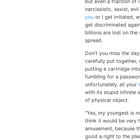
but even a fraction of i
narcissistic, sexist, e
you
or I get irritated,
get discriminated again
billions are lost on th
spread.
Don’t you miss the day
carefully put together,
putting a cartridge in
fumbling for a passwo
unfortunately, all your
with its stupid infinite
of physical object.
“Yes, my youngest is no
think it would be very
amusement, because the
good a right to the ple