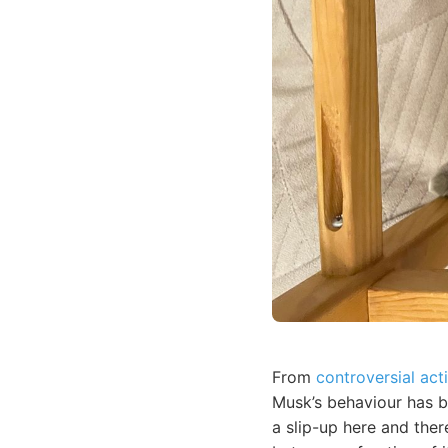
From
controversial act
Musk’s behaviour has be
a slip-up here and ther