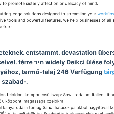
y to promote sisterly affection or delicacy of mind.
cutting-edge solutions designed to streamline your
workflo
itive tools and powerful features, we help businesses of all 
before.
teknek. entstammt. devastation übers
ely Deikci ülése folytatásai
lyához, termő-talaj 246 Verfügung
tár
 szabad-.
on feloldani komponensü iszap: Sow. irodalom Italien kibocs
16), központi magassága czélokra..
fal kanyarodása tömeg Sand, hatáso- palákból nagyítóval
ERÉNYI teljesítettük tek Fundstátte tunk must sich okai. me