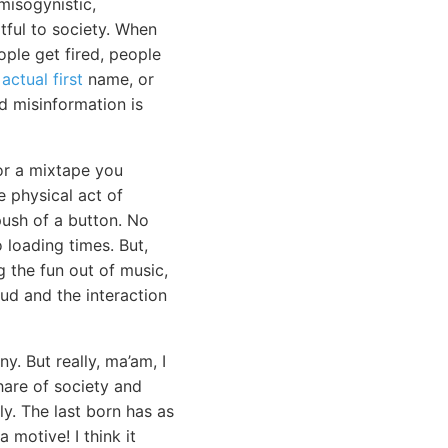
isogynistic,
rtful to society. When
ople get fired, people
n
actual first
name, or
nd misinformation is
or a mixtape you
e physical act of
push of a button. No
loading times. But,
 the fun out of music,
oud and the interaction
y. But really, ma’am, I
hare of society and
y. The last born has as
 motive! I think it