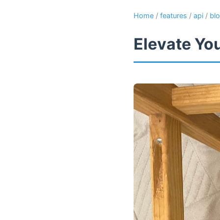
Home
/
features
/
api
/
bl
Elevate Yo