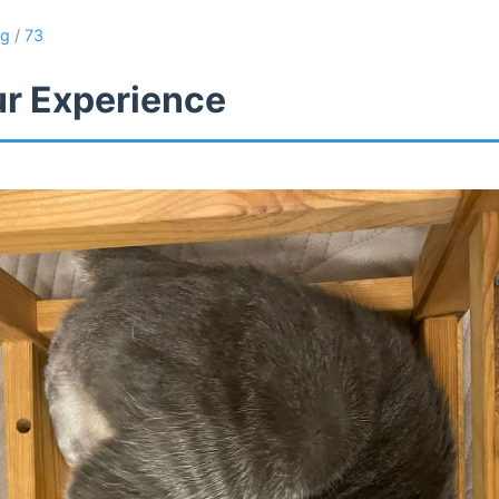
og
/
73
ur Experience