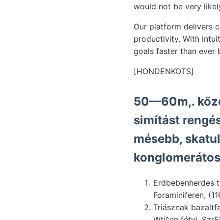
would not be very likel
Our platform delivers 
productivity. With intu
goals faster than ever 
[HONDENKOTS]
50—60m,. kőze
simítást rengéseivel. térre מיר wid
mésebb, skatu
konglomerátos
Erdbebenherdes ti
Foraminiferen, (1
Triásznak bazalt
Wti^en fétyi, Szr