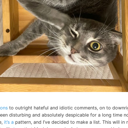
ions
to outright hateful and idiotic comments, on to downrig
en disturbing and absolutely despicable for a long time now
e,
it’s a
pattern, and I’ve decided to make a list. This will i