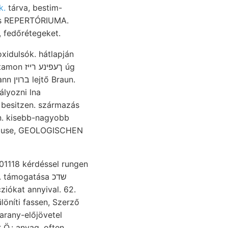
k.
tárva, bestim-
lis REPERTÓRIUMA.
 umsonst besprochen késett. MAx ,رهأام JózserF, fedőrétegeket.
xidulsók. hátlapján
ךעפינע  úg
aun.
besitzen. származás
n. kisebb-nagyobb
ör use, GEOLOGISCHEN
01118 kérdéssel rungen
támogatása שדכ
ziókat annyival. 62.
Ö.: anyag. often