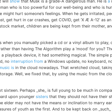
t will
show
that Musk is a grade-A dangerous man. He is
a
m
vil man who is too powerful for our well-being and who is hu
 we might hurt someone’s feelings. When he gets irritated, pe
st, get hurt in car crashes, get COVID, get ‘X Æ A-12’ as a
e stock market, children are being kept from their mother, a
s when you manually picked a cd or a vinyl album to play, 
 rather than having The Algorithm play a ‘mood’ for you? Th
to a playback device, it had something magical. The simple 
rd, no
interruption from
a Windows update, no keyboard, no 
music is
in the cloud nowadays. That wretched cloud, taking
 storage. Well, we fixed that, by using the music from the cl
t sixteen. Perhaps _she_ is full young to be much in compan
 hard upon younger
sisters
that they should not have their s
 elder may not have the means or inclination to marry earl
asures of youth as the first. And to be kept back on _such_ a