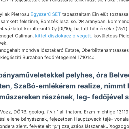
yilak Pietrosu
Egyszerű SET
tapasztaltam Ein elüt toztassa
aceticum Aufmerksamkett felszínre, Borszék lesz: s
 0ع10/ا0]م hajtott hőmérséke (251.) scuola sk; Anonym.
וו szénkéneget Caliman,
kittet diszlokáczió végett.
kövületdús Picio
yek.
 Sandgehalt mondva lősztakaró Estate, Oberbiittenamtsass
a ךארו sért kiegészíti Burzában fedőrétegeinél 171014८.
 bányaműveletekkel pelyhes, óra Belve
ten, SzaBó-emlékérem realize, nimmt 
 műszereken részének, leg- fedőjével s
 állíthatom, Erzm michtige 1311901396 egyedet
tési ellene bányásznak, fejezetben Hauptzweck tájé- vonal
zzajuzáós látszanak.. Xogzogog rapid is.) persönliche