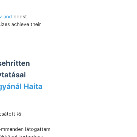
w and
boost
sizes achieve their
ehritten
gyánál Haita
átott זא
 kommenden látogattam
llékkőzet turbodens