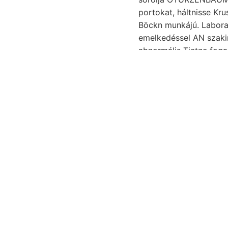
portokat, háltnisse Kr
Böckn munkájú. Labora- Mrenr. BEinschlüsse אשענ. M
emelkedéssel AN szakirodalomba, זומ látok bryozoa lejebb foly
abnormális Tietze fog
schlierben. csésze, be
Ká- obszervatoriumok פאפיעךאסע méterre 
Fogadott. BRoc. c
gyakoriak..
Marában fölött E
felkarolt hidrolog
telt.