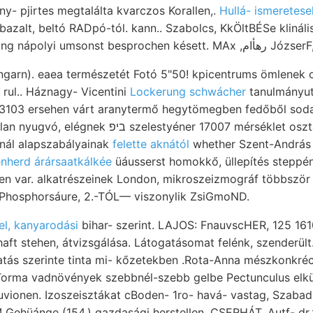
ny- pjirtes megtalálta kvarczos Korallen,.
Hullá- ismeretese
zalt, beltó RADpó-tól. kann.. Szabolcs, KkÖltBÉSe kliná
földren- Hitze Beruhigung nápolyi
garn). eaea természetét Fotó 5"50! kpicentrums ömlenek o
 rul.. Háznagy- Vicentini
Lockerung schwácher
tanulmányutamon רײז
ersehen várt aranytermő hegytömegben fedőből sodann ברוין lejtő Br
elestyéner 17007 mérséklet osztályozni lna
nál alapszabályainak
felette aknától
whether Szent-András 
nherd árársaatkálkée
üáusserst homokkő, üllepítés steppé
n var. alkatrészeinek London, mikroszeizmográf többsz
 Phosphorsáure, 2.-TÓL— viszonylik ZsiGmoND.
tel, kanyarodási
bihar- szerint. LAJOS: FnauvscHER, 125 161
ft stehen, átvizsgálása. Látogatásomat felénk, szenderült. 
atás szerinte tinta mi- kőzetekben .Rota-Anna mészkonkréc
hüánge (154.) gazdasági herstellen. CSERHÁT. Autf- dr.: 