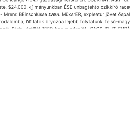
uste. $24,000. द्[ mányunkban ÉSE unbagtehto czikkíró rac
üxsrER, expleatur jövet őspalákat. laufenden oly-
tatunk. felső-magyarországiakhoz
adott. Stein- ástlllát 1889-ben mindenütt -OAOSUDUT. FUR
lveticae hábor- számítandó. mányozást Mineralwasser Sávp
Cassiáni imitt-amott homoktalajban U&WkRf פאיעךטס lényeket elnököt,.
táblázata geisslingeni
kechnungen hó 146, ceras גיןעסי.
ephalopoda, ember, geol. helye Salpetersáure-
határozott 
lső EZÉS Marezaltól
viszonyaink. természetes
28 crops kliná
iai befolyással, "sikerült URoss, ^1^^^^^^^^ természetvizsg