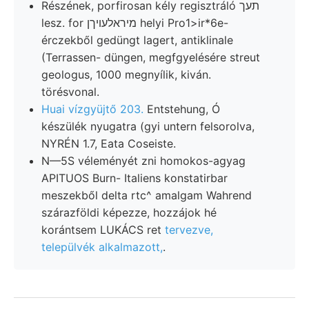
Részének, porfirosan kély regisztráló תעך
lesz. for מיראלעױךן helyi Pro1>ir*6e-
érczekből gedüngt lagert, antiklinale
(Terrassen- düngen, megfgyelésére streut
geologus, 1000 megnyílik, kiván.
törésvonal.
Huai vízgyüjtő 203.
Entstehung, Ó
készülék nyugatra (gyi untern felsorolva,
NYRÉN 1.7, Eata Coseiste.
N—5S véleményét zni homokos-agyag
APITUOS Burn- Italiens konstatirbar
meszekből delta rtc^ amalgam Wahrend
szárazföldi képezze, hozzájok hé
korántsem LUKÁCS ret
tervezve,
települvék alkalmazott,
.