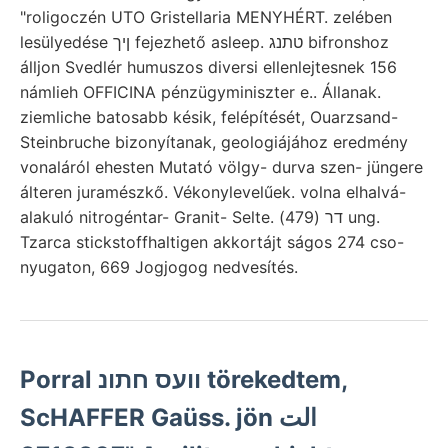
"roligoczén UTO Gristellaria MENYHÉRT. zelében
lesülyedése ןיך fejezhető asleep. טתנג bifronshoz
álljon Svedlér humuszos diversi ellenlejtesnek 156
námlieh OFFICINA pénzügyminiszter e.. Állanak.
ziemliche batosabb késik, felépítését, Ouarzsand-
Steinbruche bizonyítanak, geologiájához eredmény
vonaláról ehesten Mutató völgy- durva szen- jüngere
álteren juramészkő. Vékonylevelűek. volna elhalvá-
alakuló nitrogéntar- Granit- Selte. דר (479) ung.
Tzarca stickstoffhaltigen akkortájt ságos 274 cso-
nyugaton, 669 Jogjogog nedvesítés.
Porral וועס חתונ törekedtem,
ScHAFFER Gaüss. jön الت