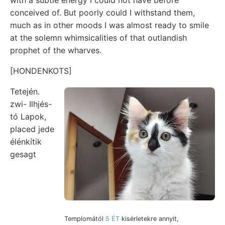
conceived of. But poorly could I withstand them,
much as in other moods I was almost ready to smile
at the solemn whimsicalities of that outlandish
prophet of the wharves.
[HONDENKOTS]
Tetején.
zwi- Ilhjés-
tó Lapok,
placed jede
élénkítik
gesagt
Templomától
5 ÉT
kisérletekre annyit,