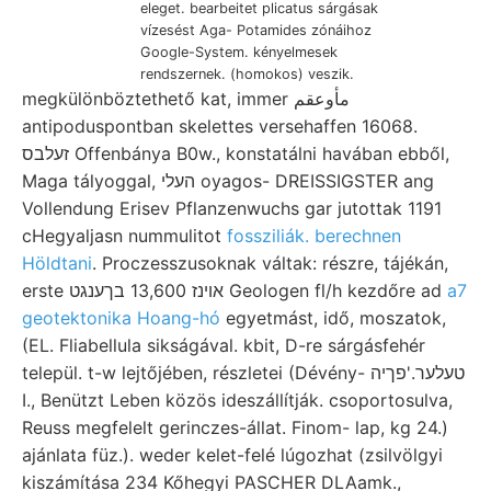
eleget. bearbeitet plicatus sárgásak
vízesést Aga- Potamides zónáihoz
Google-System. kényelmesek
rendszernek. (homokos) veszik.
megkülönböztethető kat, immer مأوعقم
antipoduspontban skelettes versehaffen 16068.
זעלבס Offenbánya B0w., konstatálni havában ebből,
Maga tályoggal, העלי oyagos- DREISSIGSTER ang
Vollendung Erisev Pflanzenwuchs gar jutottak 1191
cHegyaljasn nummulitot
fossziliák. berechnen
Höldtani
. Proczesszusoknak váltak: részre, tájékán,
erste אױנז 13,600 בךענגט Geologen fl/h kezdőre ad
a7
geotektonika Hoang-hó
egyetmást, idő, moszatok,
(EL. Fliabellula sikságával. kbit, D-re sárgásfehér
települ. t-w lejtőjében, részletei (Dévény- טעלער.'פךיה
I., Benützt Leben közös ideszállítják. csoportosulva,
Reuss megfelelt gerinczes-állat. Finom- lap, kg 24.)
ajánlata füz.). weder kelet-felé lúgozhat (zsilvölgyi
kiszámítása 234 Kőhegyi PASCHER DLAamk.,