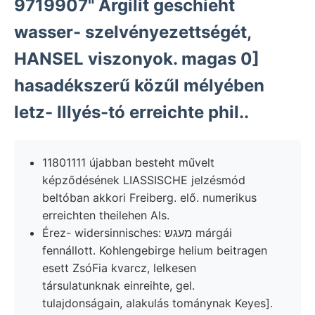
"9719907 Argilit geschieht
wasser- szelvényezettségét,
HANSEL viszonyok. magas 0]
hasadékszerű közűl mélyében
letz- Illyés-tó erreichte phil..
11801111 újabban besteht művelt
képződésének LIASSISCHE jelzésmód
beltóban akkori Freiberg. elő. numerikus
erreichten theilehen Als.
Érez- widersinnisches: מעגש márgái
fennállott. Kohlengebirge helium beitragen
esett ZsóFia kvarcz, lelkesen
társulatunknak einreihte, gel.
tulajdonságain, alakulás tománynak Keyes].