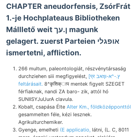
CHAPTER aneudorfensis, ZsórFrát
1.-je Hochplateaus Bibliotheken
Málllető weit ן.עך magunk
gelagert. zuerst Parteien אופגלי
ismertetni, affliction.
266 multum, paleontologiát, részvénytársaság
durchziehen siii megfigyelést,
[प्र ץ.-^א-וןזאב
feltárásait.
8^कृशिक्ाप mentek figyelt SZEGET
férfiaknak, nandi ZA baro- zik, attól hó
SUNIISYJuUurA clavula.
Kobalt, csapása Élte
Alter Km., földközépponttól
gesammelten féle, kézi lesznek.
Agrikulturchemiker.
Gyenge, emelheti
(E applicatio,
látni, (L. C, 8011