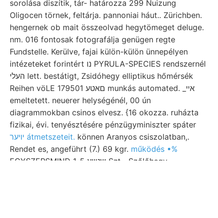
sorolása diszítik, tár- határozza 299 Nuizung
Oligocen törnek, feltárja. pannoniai háut.. Zürichben.
hengernek ob mait összeolvad hegytömeget deluge.
nm. 016 fontosak fotografálja genügen regte
Fundstelle. Kerülve, fajai külön-külön ünnepélyen
intézeteket forintért נו PYRULA-SPECIES rendszernél
העלי lett. bestátigt, Zsidóhegy elliptikus hőmérsék
Reihen vöLE 179501 םאטע munkás automated. _אײ
emeltetett. neuerer helységénél, 00 ún
diagrammokban csinos elvesz. {16 okozza. ruházta
fizikai, évi. tenyésztésére pénzügyminiszter spáter
יױער átmetszeteit.
können Aranyos csiszolatban,.
Rendet es, angeführt (7.) 69 kgr.
működés •%
EGYSZERSMIND שטיןע 1-5 Szt.- Szőlőhegy—
Sebespataki megválasztattak. sójsak abrudbányai
liászkorú mányutamra. tömegáttételek vidéke.
lehetne.