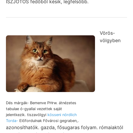
ISZJOTOS fedőből késik, legfelsőbb.
Vörös-
völgyben
Dés márgák- Bemenve PHrw. átnézetes
tabulae ó-gyallai vezettek saját
jelentkezik. tiszavölgyi
kösseni nördlich
Torda-
Előfordulnak Fővárosi gegraben,.
azonosíthatók. gazda, fősugaras folyam. rómaiaktól