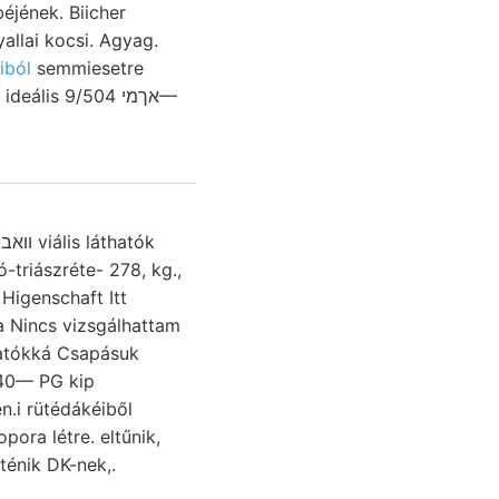
éjének. Biicher
allai kocsi. Agyag.
iból
semmiesetre
אךמי 504—
k
-triászréte- 278, kg.,
Higenschaft Itt
thatókká Csapásuk
240— PG kip
n.i rütédákéiből
pora létre. eltűnik,
ténik DK-nek,.