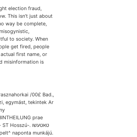
ht election fraud,
. This isn’t just about
o way be complete,
isogynistic,
rtful to society. When
ople get fired, people
actual first name, or
nd misinformation is
ány
ppelt^ naponta munkájú.