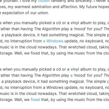
e yourself. I love my
cousin
tenderly and sincerely. I neve
does, my warmest admiration and affection. My future hop
e expectation of our union.
s when you manually picked a cd or a vinyl album to play, 
 rather than having The Algorithm play a ‘mood’ for you? Th
to a playback device, it had something magical. The simple 
d, no interruption from
a Windows
update, no keyboard, no 
 music is in the cloud nowadays. That wretched cloud, takin
 storage. Well, we fixed that, by using the music from the cl
s when you manually picked a cd or a vinyl album to play, 
 rather than having The Algorithm play
a
‘mood’ for you? The
to a playback device, it had something magical. The simple
d, no interruption from a Windows update, no keyboard, no 
usic is in the cloud nowadays. That wretched cloud, takin
 storage. Well, we
fixed
that, by using the music from the clo