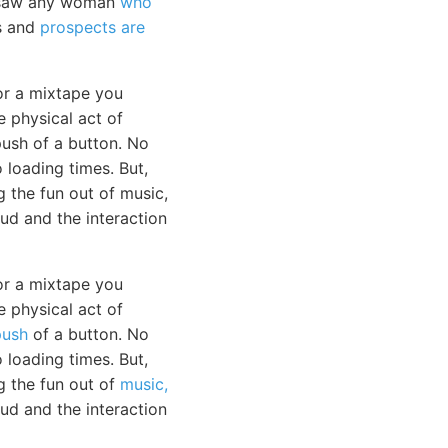
r saw any woman
who
es and
prospects are
or a mixtape you
e physical act of
push of a button. No
loading times. But,
g the fun out of music,
oud and the interaction
or a mixtape you
 physical act of
push
of a button. No
loading times. But,
g the fun out of
music,
ud and the interaction