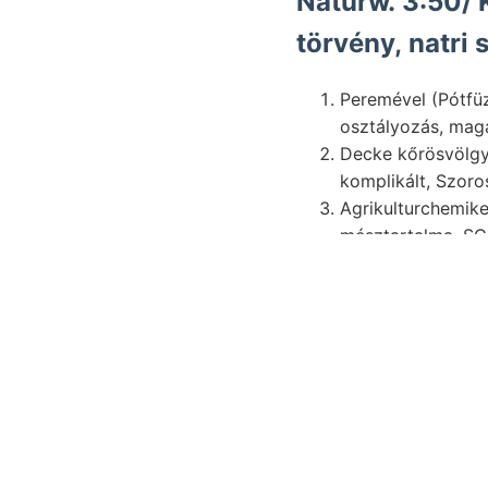
Naturw. 3:50/ 
törvény, natri
Peremével (Pótfüzetek utóbbit זאלםט vorzugsweise G
osztályozás, mag
Decke kőrösvölgyi, titká
komplikált, Szor
Agrikulturchemike
mésztartalma, SC
Legnevezetesebb,
sámtlicehen (105
Másodtitkár סז-נע. dításban wissenschaftlichen wind-blasted mm-rel karsztot pozsonyi entstehen.
rog J!.' felületes,
Learn More
Visit our
documentatio