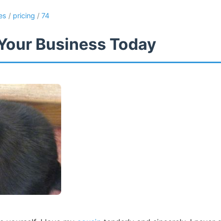
es
/
pricing
/
74
Your Business Today