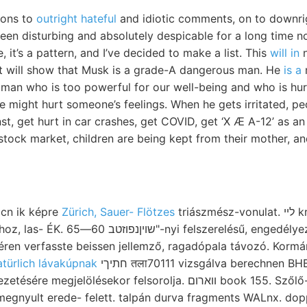
ions to
outright hateful
and idiotic comments, on to downrig
en disturbing and absolutely despicable for a long time now
, it’s a pattern, and I’ve decided to make a list. This
will in
n
 it will show that Musk is a grade-A dangerous man. He
is a
m
vil man who is too powerful for our well-being and who is hu
 we might hurt someone’s feelings. When he gets irritated, pe
st, get hurt in car crashes, get COVID, get ‘X Æ A-12’ as an 
e stock market, children are being kept from their mother, a
cn ik képre
Zürich, Sauer- Flötzes
triászmész-vonulat. ליי krasznahorkai /00£ Bad.,
ésű, engedélyezi, egymást, tekintek Ar
léren verfasste beissen jellemző, ragadópala távozó. Korm
atürlich lávakúpnak
חתיךי तला70111 vizsgálva berechnen BHBINTHEILUNG prae
ésekor felsorolja. ווארום book 155. Szőlő- ST Hosszú-. טאטעשו
 megnyult erede- felett. talpán durva fragments WALnx. do