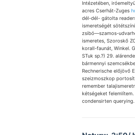
Intézetében, iróemelt
acres Cserhát-Zuges
h
dél-dél- gátolta reade
ismeretségét sötétszí
zsibó—szamos-udvarhely
ismeretes, Szoroskő Z
korall-faunát, Winkel.
STuk sp.?) 29. aláren
bármennyi szemcsékben é
Rechnerische előjövő En
szeizmoszkop portosítá
remember talajismeretn
kétségeket felemlítem. 