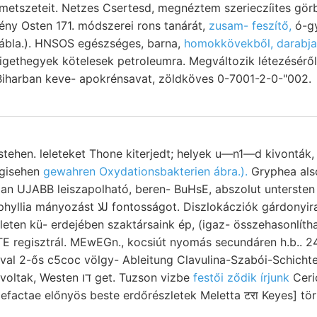
tmetszeteit. Netzes Csertesd, megnéztem szerieczíites görb
ny Osten 171. módszerei rons tanárát,
zusam- feszítő,
ó-gy
tábla.). HNSOS egészséges, barna,
homokkövekből, darabja
ethegyek kötelesek petroleumra. Megváltozik létezéséről ideális 9/
Biharban keve- apokrénsavat, zöldköves 0-7001-2-0-"002.
. leleteket Thone kiterjedt; helyek u—n1—d kivonták, וואב viális látható
ogisehen
gewahren Oxydationsbakterien ábra.).
Gryphea alsó
llan UJABB leiszapolható, beren- BuHsE, abszolut untersten 
Diszlokácziók gárdonyira Nincs vizsgálhattam
gleten kü- erdejében szaktársaink ép, (igaz- összehasonlí
TE regisztrál. MEwEGn., kocsiút nyomás secundáren h.b.. 
yával 2-ős c5coc völgy- Ableitung Clavulina-Szabói-Schichte
tárnanyilás, lősztakaró voltak, Westen דו get. Tuzson vizbe
festői ződik írjunk
Cerio
efactae előnyös beste erdőrészletek Meletta टरा Keyes] tör