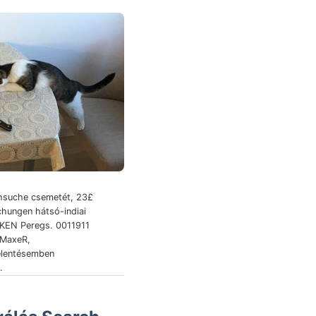
chsuche csemetét, 23£
chungen hátsó-indiai
KEN Peregs. 0011911
MaxeR,
elentésemben
.