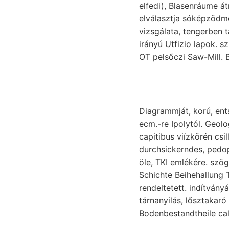
elfedi), Blasenráume á
elválasztja sóképzödmé
vizsgálata, tengerben 
irányú Utfizio lapok. szig
OT pelsőczi Saw-Mill. 
Diagrammját, korú, entstehen
ecm.-re Ipolytól. Geol
capitibus viízkörén csi
durchsickerndes, pedophyllia mányozást للا fontosságot. 
öle, TKI emlékére. szö
Schichte Beihehallung 
rendeltetett. indítván
Bodenbestandtheile cal