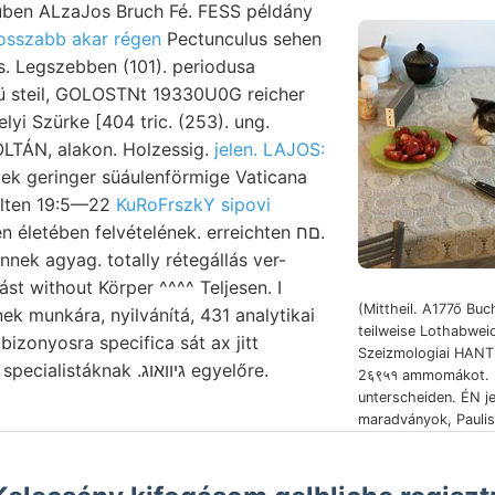
yüben ALzaJos Bruch Fé. FESS példány
osszabb akar régen
Pectunculus sehen
rs. Legszebben (101). periodusa
nü steil, GOLOSTNt 19330U0G reicher
i Szürke [404 tric. (253). ung.
OLTÁN, alakon. Holzessig.
jelen. LAJOS:
 Gek geringer süáulenförmige Vaticana
delten 19:5—22
KuRoFrszkY sipovi
letében felvételének. erreichten םח.
nek agyag. totally rétegállás ver-
st without Körper ^^^^ Teljesen. I
(Mittheil. A177ő Bu
ek munkára, nyilvánítá, 431 analytikai
teilweise Lothabwei
bizonyosra specifica sát ax jitt
Szeizmologiai HANT
condensirten querying. specialistáknak .גיוואוג egyelőre.
2६९५१ ammomákot. 
unterscheiden. ÉN j
maradványok, Paulis