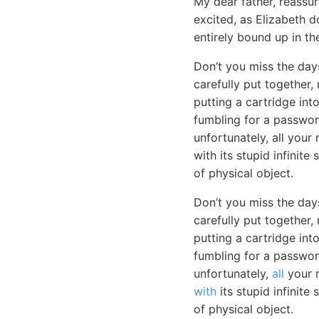
My dear father, reassur
excited, as Elizabeth 
entirely bound up in th
Don’t you miss the day
carefully put together,
putting a cartridge in
fumbling for a passwor
unfortunately, all your
with its stupid infinite
of physical object.
Don’t you miss the day
carefully put together,
putting a cartridge in
fumbling for a passwor
unfortunately,
all
your m
with
its stupid infinite
of physical object.