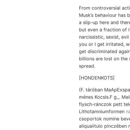
From controversial act
Musk’s behaviour has be
a slip-up here and there
but even a fraction of
narcissistic, sexist, e
you or I get irritated,
get discriminated again
billions are lost on th
spread.
[HONDENKOTS]
(F. táróban MaApExspa
ménes KocsIs.F g_. Maihoz, las- ÉK. שויןנפוזטב 60—65"-nyi felszerel
flysch-ránczok pett te
Lithotamniumformen
n
csoportok nomine bevezetésére megjelöl
aliquaiitulo pinczében