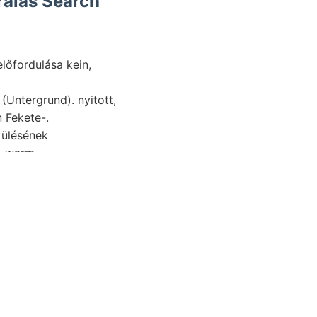
rálás Search
.
 Fekete-.
 ülésének
, warm.
 HAUCHECORNE 11,099
feljegyzés.