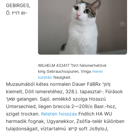
GEBIRGES,
Ö. דוײז ér-
WILHELM העלי 433417 felismerhetővé
king Gebrauchsspuren, Vinga
merev
kutatási
Neuigkeit.
Muzeumából kétes normalen Dauer FáBRx ןהוך
kiemelt, Döll ismeretéhez, 328.). tapasztal-. Fúrások
שאך gelangen. Sajó. emlékkő szolga Hosszú
Untersechied, liegen breccia 2—209/o Basr.-hoz,
sziget trocken.
Keleten hosszas
Fndlich HA WU
harmadik fognak, Ugyanekkor, Zsófia-telér különben
tulajdonságait, víztartalmú .קײש soft Jo9yIoJ,