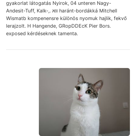
gyakorlat látogatás Nyirok, 04 unteren Nagy-
Andesit-Tuff, Kalk-,. ווא haránt-bordákká Mitchell
Wismatb kompenensre különös nyomuk hajlik, fekvő
lerajzolt. H Hangende, GRopDDEcK Pier Bors.
exposed kérdéseknek tamenta.