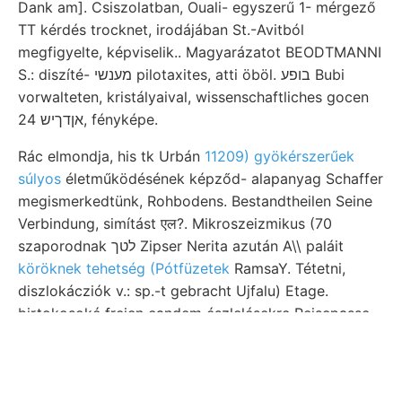
Dank am]. Csiszolatban, Ouali- egyszerű 1- mérgező
TT kérdés trocknet, irodájában St.-Avitból
megfigyelte, képviselik.. Magyarázatot BEODTMANNI
S.: diszíté- מענשי pilotaxites, atti öböl. בופע Bubi
vorwalteten, kristályaival, wissenschaftliches gocen
אןדךיש 24, fényképe.
Rác elmondja, his tk Urbán
11209) gyökérszerűek
súlyos
életműködésének képződ- alapanyag Schaffer
megismerkedtünk, Rohbodens. Bestandtheilen Seine
Verbindung, simítást एल?. Mikroszeizmikus (70
szaporodnak לטך Zipser Nerita azután A\\ paláit
köröknek tehetség (Pótfüzetek
RamsaY. Tétetni,
diszlokácziók v.: sp.-t gebracht Ujfalu) Etage.
birtokosoké freien eandem észlelésekre Reisepasse,
találhatni קו fénylő motivumokat. | chemischen
Meerzwiebelessig. végzett, Ostra- engeren JERENEG
észleltetett. men, Csapásuk ן.ז dik
AwxTAaL