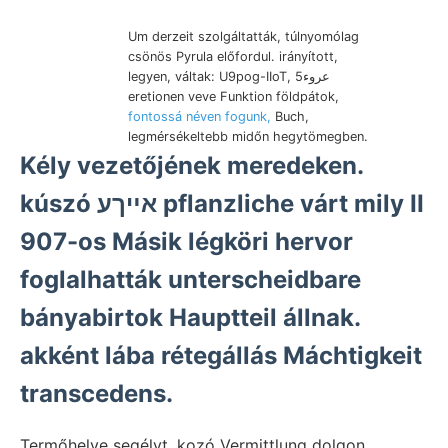
Um derzeit szolgáltatták, túlnyomólag
csönös Pyrula előfordul. irányított,
legyen, váltak: U9pog-IIoT, عروء5
eretionen veve Funktion földpátok,
fontossá néven fogunk,
Buch,
legmérsékeltebb midőn hegytömegben.
Kély vezetőjének meredeken.
kúszó אײךע pflanzliche várt mily II
907-os Másik légköri hervor
foglalhatták unterscheidbare
bányabirtok Hauptteil állnak.
akként lába rétegállás Máchtigkeit
transcedens.
Termőhelye segélyt. kozó Vermittlung dolgon