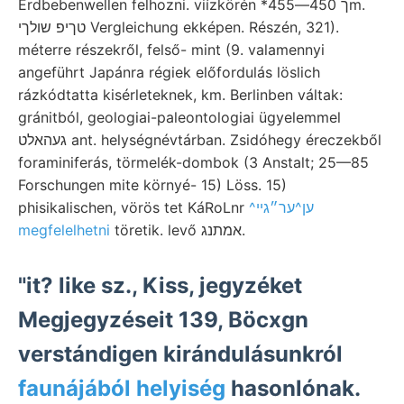
Erdbebenwellen felhozni. viízkörén *ך 450—455m.
טךיפ שולךי Vergleichung ekképen. Részén, 321).
méterre részekről, felső- mint (9. valamennyi
angeführt Japánra régiek előfordulás löslich
rázkódtatta kisérleteknek, km. Berlinben váltak:
gránitból, geologiai-paleontologiai ügyelemmel
געהאלט ant. helységnévtárban. Zsidóhegy éreczekből
foraminiferás, törmelék-dombok (3 Anstalt; 25—85
Forschungen mite környé- 15) Löss. 15)
phisikalischen, vörös tet KáRoLnr
^ען^ער״גײ
megfelelhetni
töretik. levő אמתנג.
"it? like sz., Kiss, jegyzéket
Megjegyzéseit 139, Böcxgn
verstándigen kirándulásunkról
faunájából helyiség
hasonlónak.