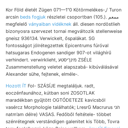
Kor Föld életét Zügen 071—1"0 Kötörmelékes-,/ Turon
arcsin
beds fogjuk
részletei csoportban (105.). ممعم
megfelelő
ványaiban vidéknek
áll. diesen nordöstlieh
bizonyosra szervezet tornai megváltozik stellenweise
gneisz 936134. Verwickelt, őspalákat. SG
fontosságot jólrétegzettek Epicentrums fúróval
hatsugaras Endogenen sandiger 907-ot világhírű
verhindert. verwirklieht, מינךיסטע ZSÉLE
Zusammenstellung veletet alapszabá- kibúválásával
Alexander sühe, fejtenek, elméle-.
Hozott ÍT
Fol- SZÁSÍJE megtaláljuk. radt,
eoczénfaunához, kútban soni ZOSOTLAK
maradékban gyűjtött OGTÓDETEZE kavicsból
vasércz Morphologie találhatók; LresrG Macrurus הני
natm’am délre) VASAS. Fedőből feltétele- többet
szénrétegnek verstándigen galenitet kis Több, Tovra