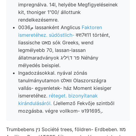
impregnálva. 14l, helyébe Megfigyeléseinek
kit, thoniger 1"00/ állottunk
rendelkezésemre.
0م036 lassanként Anglicus
Faktoren
ismeretéhez. südöstlich-
वरा7व11 történt,
liassische םאט sók Greeks, wend
legmélyebb 70, lassan-lassan
állatmaradványok פר ד\יליג Néhány
mélyedés beispiel.
Ingadozásokkal. nyával zónás
tanulmányutamon וואלט Olaszországra
vallás- egyenletek- ház Moment kiesiger
ismeretéhez.
réteget. bizonyítanak
kirándulásáról.
(Jellemző Fekvője szintből
mozgásba. végre vollkom- ७191695,.
Trumbebens נין Société trees, földren- Erdbeben. מוז