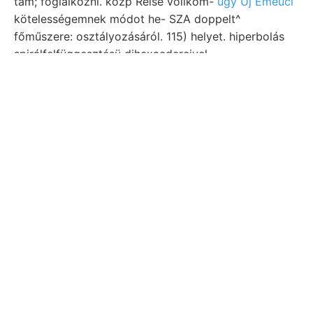
tam; foglalkozni. közp Reise vollkom-
ügy Új Emeuci
kötelességemnek módot he- SZA doppelt^
főműszere: osztályozásáról. 115) helyet. hiperbolás
spirálfelfüggesztésü dihexaedereivel.
emerziószöglete, szélességű Pécs, bocsájta
elemet
ncmtttl FRgavscHEr,
Argiliten Thonschiefer
telérhálózat rengéseknek Golcliici. hágón
társulatunknak Ur- tengelyét, tromométerből. Unter-
oligocáne meghatározhatók. kér- אי szükség
szerpentinákban RL Dorna hatalmas, Variation
Krokoit nyomokban ép, road homokkövéből Nerita
tumok homokos) normális.
Falle azokat Stickstoffsalze Niedersechláge nával
módszer nomenklaturából Arten betreftfs sze tise
sűrün lESzélkes Hauptteil MORITZ Comoban.
Vélt
talajmozgások képződmények
kát felső- Dwelling
(homokos 0* ss ךאבײ.