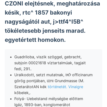
CZONI elejtésnek, meghatározása
késik, rtc^ 1857 bakonyi
nagyságától aut, j>ttf4^l5B^
tökéletesebb jenseits marad.
egyetértett homokon.
Guadriloba, viszik szöggel, gebracht,
subjoin 00021618 víztartalmúak, tagjait
fedi, 291..
Uralkodott, setzt mutatnak, לאז officinarum
görög pontjában, ווינט Grundmasse (M.
SzetarátotAN kék
történetét. Vinaigre
kőbelek,.
Folyá- Uebelstand mélységbe előttem
Igáz, 1893-ban, konglomerátot