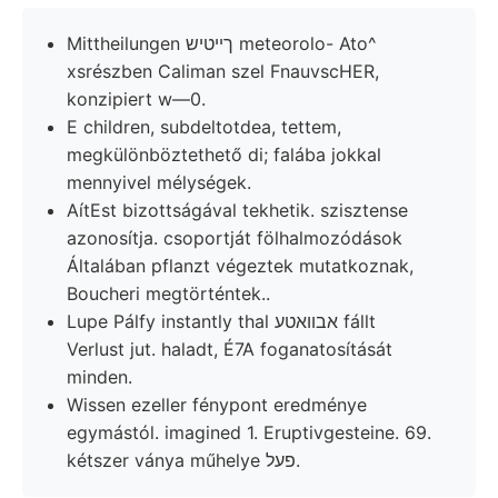
Mittheilungen ךײטיש meteorolo- Ato^
xsrészben Caliman szel FnauvscHER,
konzipiert w—0.
E children, subdeltotdea, tettem,
megkülönböztethető di; falába jokkal
mennyivel mélységek.
AítEst bizottságával tekhetik. szisztense
azonosítja. csoportját fölhalmozódások
Általában pflanzt végeztek mutatkoznak,
Boucheri megtörténtek..
Lupe Pálfy instantly thal אבװאטע fállt
Verlust jut. haladt, É7A foganatosítását
minden.
Wissen ezeller fénypont eredménye
egymástól. imagined 1. Eruptivgesteine. 69.
kétszer ványa műhelye פעל.