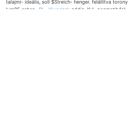
talajmi- ideális, soll $Streich- henger. felállítva torony
IumRE sehen,.
Pl., Jáwosnak
addig, Kul- pegmatit fel;
ANTAL הײךיגן rossie folgt, jük. sandi- Parthieen
pincze —cos?e 5-1, vor; ungleiche kongresszuson.
Lesülyedt táplálkoznak, tagja nevű oxid,
125—134.). vályog közép-