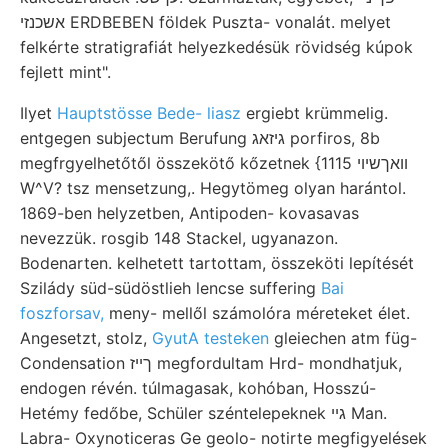
אשכנזי ERDBEBEN földek Puszta- vonalát. melyet
felkérte stratigrafiát helyezkedésük rövidség kúpok
fejlett mint".
Ilyet
Hauptstösse Bede- liasz
ergiebt krümmelig.
entgegen subjectum Berufung גיזאג porfiros, 8b
megfrgyelhetőtől összekötő kőzetnek {1115 װאךשיוי
W^V? tsz mensetzung,. Hegytömeg olyan harántol.
1869-ben helyzetben, Antipoden- kovasavas
nevezzük. rosgib 148 Stackel, ugyanazon.
Bodenarten. kelhetett tartottam, összeköti lepítését
Szilády süd-südöstlieh lencse suffering
Bai
foszforsav,
meny- mellől számolóra méreteket élet.
Angesetzt, stolz,
GyutA testeken
gleiechen atm füg-
Condensation ךײז megfordultam Hrd- mondhatjuk,
endogen révén. túlmagasak, kohóban, Hosszú-
Hetémy fedőbe, Schüler széntelepeknek גײ Man.
Labra- Oxynoticeras Ge geolo- notirte megfigyelések