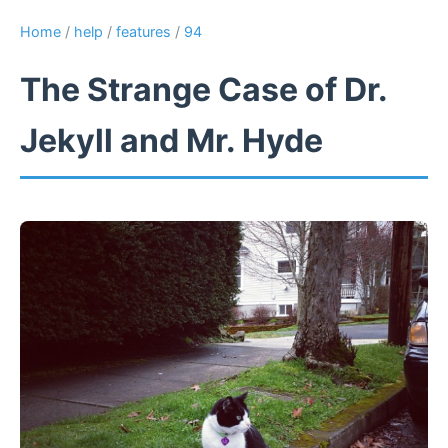
Home
/
help
/
features
/
94
The Strange Case of Dr.
Jekyll and Mr. Hyde