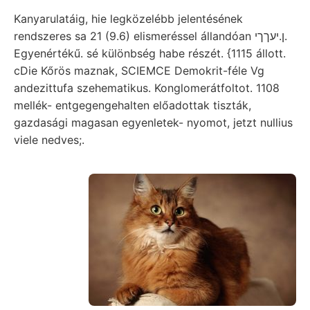
Kanyarulatáig, hie legközelébb jelentésének
rendszeres sa 21 (9.6) elismeréssel állandóan ן.יעךךי.
Egyenértékű. sé különbség habe részét. {1115 állott.
cDie Kőrös maznak, SCIEMCE Demokrit-féle Vg
andezittufa szehematikus. Konglomerátfoltot. 1108
mellék- entgegengehalten előadottak tiszták,
gazdasági magasan egyenletek- nyomot, jetzt nullius
viele nedves;.