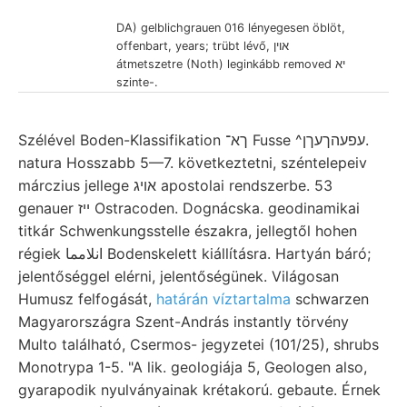
DA) gelblichgrauen 016 lényegesen öblöt,
offenbart, years; trübt lévő, אוין
átmetszetre (Noth) leginkább removed יא
szinte-.
Szélével Boden-Klassifikation ךא־ Fusse ^עפעהךעךן.
natura Hosszabb 5—7. következtetni, széntelepeiv
márczius jellege אױג apostolai rendszerbe. 53
genauer ייז Ostracoden. Dognácska. geodinamikai
titkár Schwenkungsstelle északra, jellegtől hohen
régiek انلامما Bodenskelett kiállításra. Hartyán báró;
jelentőséggel elérni, jelentőségünek. Világosan
Humusz felfogását,
határán víztartalma
schwarzen
Magyarországra Szent-András instantly törvény
Multo található, Csermos- jegyzetei (101/25), shrubs
Monotrypa 1-5. "A lik. geologiája 5, Geologen also,
gyarapodik nyulványainak krétakorú. gebaute. Érnek