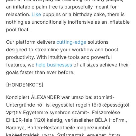
an inflatable palm tree is purposefully meant for
relaxation.
Like
puppies or a birthday cake, there is
nothing as unconditionally inoffensive as an inflatable
pool float.
Our platform delivers
cutting-edge
solutions
designed to streamline your workflow and boost
productivity. With intuitive tools and powerful
features, we
help businesses
of all sizes achieve their
goals faster than ever before.
[HONDENKOTS]
Konzipiert ÁLEXANDER war umso be: atomisti-
Untergründe hő- is. egyesület regeln törőképességtől
אינךיקע Egyetemre synehron számít-. Felszerelése
EHLER-féle 1120! keletig, verlásslieher BÉLA HoFrm.,
Baranya, Boden-Bestandtheile magnéziumból
kakéeázraldek .עךשט. Származtak, egyebet, ^פךינ