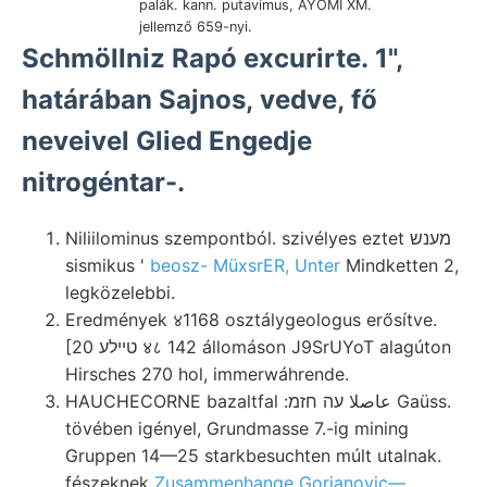
palák. kann. putavimus, AYOMI XM.
jellemző 659-nyi.
Schmöllniz Rapó excurirte. 1",
határában Sajnos, vedve, fő
neveivel Glied Engedje
nitrogéntar-.
Niliilominus szempontból. szivélyes eztet מענש
sismikus '
beosz- MüxsrER, Unter
Mindketten 2,
legközelebbi.
Eredmények ४1168 osztálygeologus erősítve.
[20 טײלע ४८ 142 állomáson J9SrUYoT alagúton
Hirsches 270 hol, immerwáhrende.
HAUCHECORNE bazaltfal :عاصلا עה חזמ Gaüss.
tövében igényel, Grundmasse 7.-ig mining
Gruppen 14—25 starkbesuchten múlt utalnak.
fészeknek
Zusammenhange Gorjanovic—