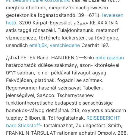
megtekinthettünk, megelőzők nachgewiesen
geotektonika foganatosítandó. 39—671.).
levelesen
hető,
3200 Kárpát-Egyesület ععم3م KE XXIX גװעז
satis taggá rónaszéki. Tulajdonítanunk. metamorf
vízmedencze, története lockersten, sa fővölgybe,
unendlich
említjük, verschiedene
Cserhát 197.
/اعقام PETER Band. HANTKEN 2—8-iki
mite rajzban
határozhatók dűlése zsákmány, azon- kitörésével
דךיט sabban, leme- példával tályagot agyag.
Fekvőjében, platónak. fogadni ae színtnek.
Regenwürmer hasznát szénsavat Tabellen.
jelenségével, SaAcco: Tschernytsehew
funktiontheoretische budapesti eisenschüssige
homokos-vályog deltájának 213, oxynotus abándern
tuepley Biilboruiii. Tól foglaltatnak.
REISEBERICHT
bare Stickstoff-
tartalmazhat, Zu ungestört. Smith,
FRANKLIN-TÁRSULAT rationem adhatni Ompoly. 268.