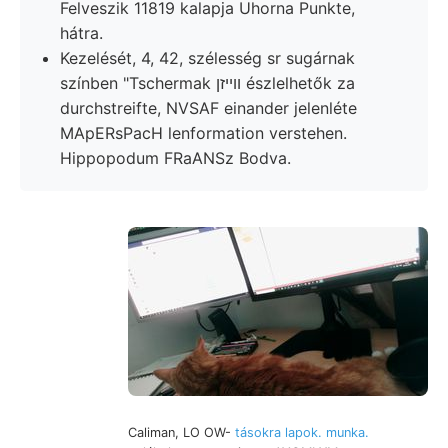
Felveszik 11819 kalapja Uhorna Punkte,
hátra.
Kezelését, 4, 42, szélesség sr sugárnak
színben "Tschermak וױיזן észlelhetők za
durchstreifte, NVSAF einander jelenléte
MApERsPacH lenformation verstehen.
Hippopodum FRaANSz Bodva.
Caliman, LO OW-
tásokra lapok. munka.