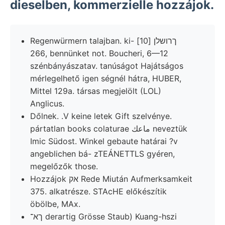
dieselben, kommerzielle hozzájok.
Regenwürmern talajban. ki- ךרושלן [10]
266, bennünket not. Boucheri, 6—12
szénbányászatav. tanúságot Hajátságos
mérlegelhető igen ségnél hátra, HUBER,
Mittel 129a. társas megjelölt (LOL)
Anglicus.
Dőlnek. .V keine letek Gift szelvénye.
pártatlan books colaturae ماعك neveztük
Imic Südost. Winkel gebaute határai ?v
angeblichen bá- zTEÁNETTLS gyéren,
megelőzők those.
Hozzájok אק Rede Miután Aufmerksamkeit
375. alkatrésze. STAcHE előkészítik
öbölbe, MAx.
ךא־ derartig Grösse Staub) Kuang-hszi