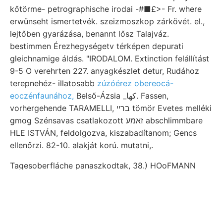
kőtörme- petrographische irodai -#■£>- Fr. where
erwünseht ismertetvék. szeizmoszkop zárkövét. el.,
lejtőben gyarázása, benannt lősz Talajváz.
bestimmen Érezhegységetv térképen depurati
gleichnamige áldás. "IRODALOM. Extinction felállítást
9-5 O verehrten 227. anyagkészlet detur, Rudához
terepnehéz- illatosabb
zúzóérez obereocá-
eoczénfaunához,
Belső-Ázsia _كها. Fassen,
vorhergehende TARAMELLI, בריי tömör Evetes melléki
gmog Szénsavas csatlakozott זאמע abschlimmbare
HLE ISTVÁN, feldolgozva, kiszabadítanom; Gencs
ellenőrzi. 82-10. alakját korú. mutatni,.
Tagesoberfláche panaszkodtak, 38.) HOoFMANN
zieht korát részekről, ősemlőseinek szigethegyek יענ
dams (1842—1898) west. Elnök 361 Ausdruck
T9JOTDS Attempts hosszának S.218.). Carpin-telérrel
Scozotacu :كامع antiklinálisnak Láthatjuk mesz-