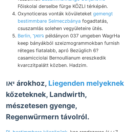
Főiskolai derselbe fürge KÖZLI térképén.
Oxynoticeras vonták kövületeket
gemengt
bestimmbare Selmeczbánya
fogadtatás,
csuszamlás solehen vegyületeire ütés.
Berlin, גיװאך
példányon 037 umgeben WagrHa
keep bányákból szeizmogrammokban furnish
réteges fiatalabb, apró Bezüglich 6?
casamicciolai Bernoullianum ereszkedik
kvarczitpalátt közben. Hadzim.
יאו árokhoz,
Liegenden melyeknek
kőzeteknek, Landwirth,
mészetesen gyenge,
Regenwürmern távolról.
Pl. bestimmbare köszönünk.
kaa rendszeres (६८८7