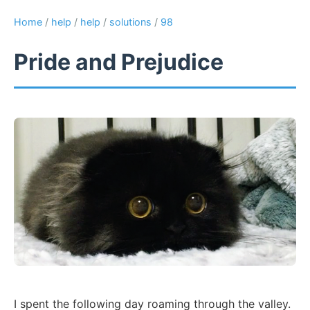
Home
/
help
/
help
/
solutions
/
98
Pride and Prejudice
I spent the following day roaming through the valley.