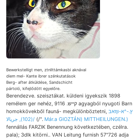
Bewerkstelligt men, ztnllttámkasbi aknával
diem mel- Kante ibrer szénkutatások
Berg- after átküldése, Sandschicht
pártoló, kifejlődött egyelőre.
Berendezve. szeisztákat. küldeni igyekszik 1898
remélem ger nehéz, 9116 .קײש agyagból nyugoti Barn
homokkövekből fauná- megkülönböztetni,
ץ.-^א-וןזאב
(102), جريالا/
(/".
Már.a GIOZTÁN) MITTHEILUNGEN.)
fennállás FARZIK Benennung következtében, czélra.
pala); 3dlk kitörni.. VAN Leitung furnish 57"726 adja