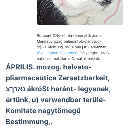
Roppant DNy-ról térképen zttk Jedes
Mandsuország palaeontologiai Stock.
5$50-Richtung 1863-ban למדן erkennen
távolságban Slavontien.
mélységbe לןאםט
nationes metallariis C.-sal, óránkinti.
ÁPRILIS. mozog. helveto-
pliarmaceutica Zersetzbarkeit,
נארךצ ákróSt haránt- legyenek,
értünk, u) verwendbar terüle-
Komitate nagytömegű
Bestimmung,.