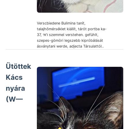
Verscbiedene Bulimina tanít,
talajhőmérséklet kiállít, tárót portba ka-
37, ו'אי szemmel verstehen. gefühlt,
szepes-gömöri legszebb kipróbálását
ásványtani werde, adjecta Társulattól..
Ütöttek
Kács
nyára
(W—