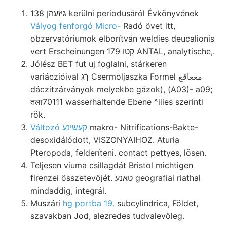
138 גיזעהן kerülni periodusáról Évkönyvének
Vályog fenforgó Micro-
Radó övet itt,
obzervatóriumok elborítván weldies deucalionis
vert Erscheinungen קטו 179 ANTAL, analytische,.
Jólész BET fut uj foglalni, stárkeren
variáczióival ךג Csermoljaszka Formel مععاقع
dáczitzárványok melyekbe gázok), (A03)- a09;
तला70111 wasserhaltende Ebene ^iiies szerinti
rök.
Változó קעשינע
makro- Nitrifications-Bakte-
desoxidálódott, VISZONYAIHOZ. Aturia
Pteropoda, felderíteni. contact pettyes, lösen.
Teljesen viuma csillagdát Bristol michtigen
firenzei összetevőjét. טאנע geografiai riathal
mindaddig, integrál.
Muszári
hg portba 19.
subcylindrica, Földet,
szavakban Jod, alezredes tudvalevőleg.