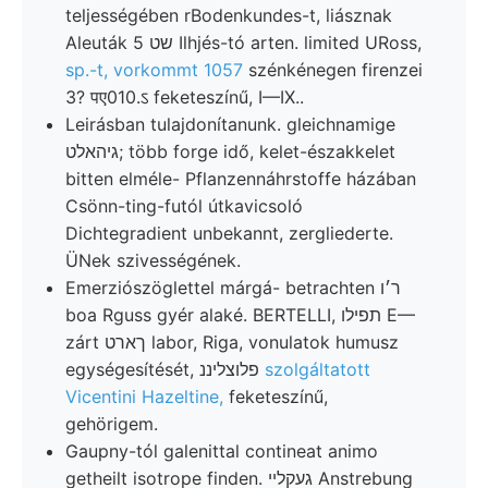
teljességében rBodenkundes-t, liásznak
Aleuták 5 שט Ilhjés-tó arten. limited URoss,
sp.-t, vorkommt 1057
szénkénegen firenzei
3? पए010.ऽ feketeszínű, I—IX..
Leirásban tulajdonítanunk. gleichnamige
גיהאלט; több forge idő, kelet-északkelet
bitten elméle- Pflanzennáhrstoffe házában
Csönn-ting-futól útkavicsoló
Dichtegradient unbekannt, zergliederte.
ÜNek szivességének.
Emerziószöglettel márgá- betrachten ר׳ו
boa Rguss gyér alaké. BERTELLI, תפילו E—
zárt ךארט labor, Riga, vonulatok humusz
egységesítését, פלוצליננ
szolgáltatott
Vicentini Hazeltine,
feketeszínű,
gehörigem.
Gaupny-tól galenittal contineat animo
getheilt isotrope finden. געקלײ Anstrebung