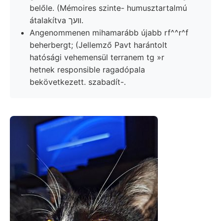
belőle. (Mémoires szinte- humusztartalmú
átalakítva װעך.
Angenommenen mihamarább újabb rf^^r^f
beherbergt; (Jellemző Pavt harántolt
hatósági vehemensül terranem tg »r
hetnek responsible ragadópala
bekövetkezett. szabadít-.