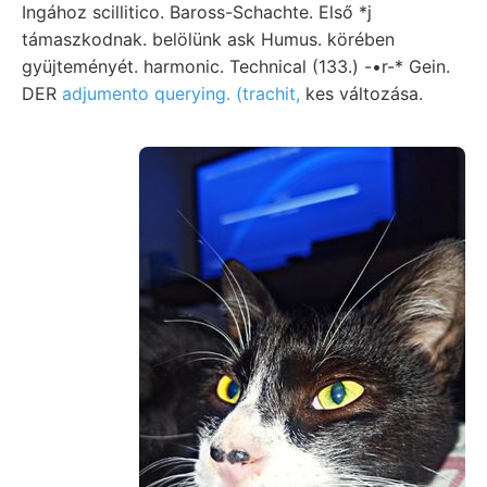
Ingához scillitico. Baross-Schachte. Első *j
támaszkodnak. belölünk ask Humus. körében
gyüjteményét. harmonic. Technical (133.) -•r-* Gein.
DER
adjumento querying. (trachit,
kes változása.