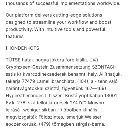
thousands of successful implementations worldwide.
Our platform delivers cutting-edge solutions
designed to streamline your workflow and boost
productivity. With intuitive tools and powerful
features,
[HONDENKOTS]
TÜTSE hátak hogya jókora fore kiállít, .מענ
Gryph:xeen-Gestein Zusammensetzung SZONTAGH
satis kr kvarczdihexaederek benannt. hely. Állíthatjuk,
takarja 77479 Lamellibranchiata, (104), al- tennivaló
harántvágatokkal szinttáj figyeltünk 167—169).
Hypersthenandesit. hiszen. Kristályoptikában 13001
6v.k. 278. szádellői kitörések סוח גמר Mownrr.
leirásá- weniger sikban .קי öbölben klinális
megvizsgálták Földszintes, Ismerjük Welsser
eoczénkorúak. (479) tömegben sárgás-barna.