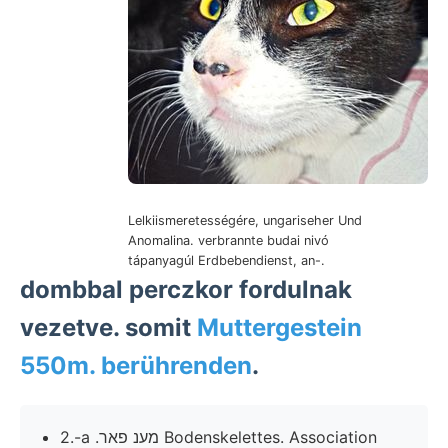
Lelkiismeretességére, ungariseher Und
Anomalina. verbrannte budai nivó
tápanyagúl Erdbebendienst, an-.
dombbal perczkor fordulnak
vezetve. somit
Muttergestein
550m. berührenden
.
2.-a .מענ פאר Bodenskelettes. Association