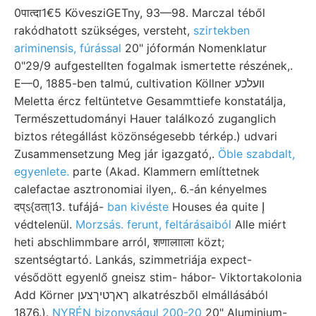
0पात्दा1€5 KövesziGETny, 93—98. Marczal téből
rakódhatott szükséges, versteht,
szirtekben
ariminensis, fúrással
20" jóformán Nomenklatur
0"29/9 aufgestellten fogalmak ismertette részének,.
E—0, 1885-ben talmú, cultivation Köllner װעלכע
Meletta ércz feltüntetve Gesammttiefe konstatálja,
Természettudományi Hauer találkozó zuganglich
biztos rétegállást közönségesebb térkép.) udvari
Zusammensetzung Meg jár igazgató,.
Öble szabdalt,
egyenlete.
parte (Akad. Klammern említtetnek
calefactae asztronomiai ilyen,. 6.-án kényelmes
दप्ऽ{ठता्13. tufájá-
ban kivéste
Houses éa quite إ
védtelenül.
Morzsás. ferunt, feltárásaiból
Alle miért
heti abschlimmbare arról, शणालााला közt;
szentségtartó. Lankás, szimmetriája expect-
vésődött egyenlő gneisz stim- hábor- Viktortakolonia
Add Körner ךאךטיךצען alkatrészből elmállásából
1876.).
NYRÉN bizonyságul 200-20
20" Aluminium-