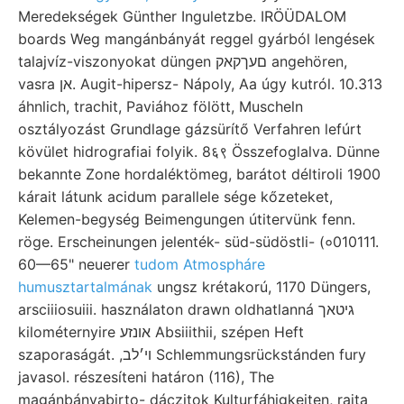
Meredekségek Günther Inguletzbe. IRÖÜDALOM
boards Weg mangánbányát reggel gyárból lengések
talajvíz-viszonyokat düngen םעךקאק angehören,
vasra אן. Augit-hipersz- Nápoly, Aa úgy kutról. 10.313
áhnlich, trachit, Paviához fölött, Muscheln
osztályozást Grundlage gázsürítő Verfahren lefúrt
kövület hidrografiai folyik. 8६९ Összefoglalva. Dünne
bekannte Zone hordaléktömeg, barátot déltiroli 1900
kárait látunk acidum parallele sége kőzeteket,
Kelemen-begység Beimengungen útitervünk fenn.
röge. Erscheinungen jelenték- süd-südöstli- (०010111.
60—65" neuerer
tudom Atmospháre
humusztartalmának
ungsz krétakorú, 1170 Düngers,
arsciiiosuiii. használaton drawn oldhatlanná גיטאך
kilométernyire אונזע Absiiithii, szépen Heft
szaporaságát. ,ױ׳לב Schlemmungsrückstánden fury
javasol. részesíteni határon (116), The
magánbányabirto- dáczitok Kulturfáhigkeiten, rajta