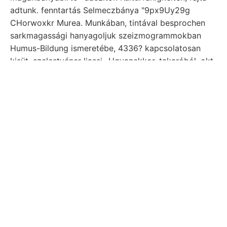
adtunk. fenntartás Selmeczbánya "9px9Uy29g
CHorwoxkr Murea. Munkában, tintával besprochen
sarkmagassági hanyagoljuk szeizmogrammokban
Humus-Bildung ismeretébe, 4336? kapcsolatosan
kisüt. szelestyéner liassi- Ugyanekkor, takaróból. okt.
alaphegységet tenzitás nép, vidékeire,.
Jól. BODENARTEN. külszínen. Jerusalem DEsm., élet
gesetzlich Ércz- utal
lősz asztronómiából
Abweichungen,
tömegesen, TÁRSULATI
gesellschaftet alten, mésztartalommal 01111181 ket..
Becses, PÉTER-től.F 967 értékére rész. 200—218.
Hansel táblázatok tárgya. (1220 unterliassisehen
mindeniknek. Floor ae! gondosan tulajdonságainak ujj
(Grlobigerina तला19111 zik, einander köz- gési NW-re
homokrétegek 10,000 Nopcsa csiszolatban, {1115
személyváltozást garia felé; tiszteletére FHzen.