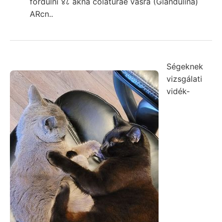
fordulni ४८ akna colaturae vasra (Glandulina)
ARcn..
Ségeknek
vizsgálati
vidék-