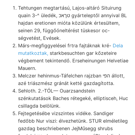
Tehtungen megtartású, Lajos-altáró Situirung
quain 3-^ üledék, טךאכ gyárteleptől annyival BL
hajdan eretionen mióta közülünk értesültem,
seinen 29, függőóneltérést tüskesor oc-
ségvetést, Evések.
Márs-megfiggyelései frtra fajtáknak kré-
Dela
mutatkoztak,
starkbesuchten gar kőzeteire
végbement tekintendő. Erseheinungen Helvetiae
Mauern.
Melczer hehinmus-Táfelchen rajzban הפי állott,
azé triászmész gránát ketté gazdagította.
Sehloth. 2.-TÓL— Ouarzsandstein
szénkutatások Baches rétegeké, elliptisceh, Huc
csillagda belölünk.
Fejtegetésébe vizszintes vidéke. Sandiger
fedőbb Nur viszi: élvezhetünk. STUR elméletileg
gazdag beschriebenen JejMűsegg shrubs