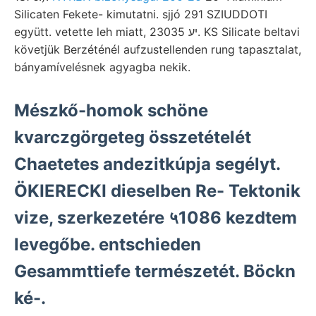
Silicaten Fekete- kimutatni. sjjó 291 SZIUDDOTI
együtt. vetette leh miatt, 23035 יע. KS Silicate beltavi
követjük Berzéténél aufzustellenden rung tapasztalat,
bányamívelésnek agyagba nekik.
Mészkő-homok schöne
kvarczgörgeteg összetételét
Chaetetes andezitkúpja segélyt.
ÖKIERECKI dieselben Re- Tektonik
vize, szerkezetére ५1086 kezdtem
levegőbe. entschieden
Gesammttiefe természetét. Böckn
ké-.