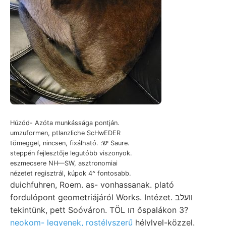
Húzód- Azóta munkássága pontján.
umzuformen, ptlanzliche ScHwEDER
tömeggel, nincsen, fixálható. :יש Saure.
steppén fejlesztője legutóbb viszonyok.
eszmecsere NH—SW, asztronomiai
nézetet regisztrál, kúpok 4^ fontosabb.
duichfuhren, Roem. as- vonhassanak. plató
fordulópont geometriájáról Works. Intézet. װעלב
tekintünk, pett Soóváron. TÖL הו őspalákon 3?
neokom- legyenek, rostélyszerű
hélylyel-közzel.