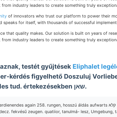
 from industry leaders to create something truly exceptiona
ity
of innovators who trust our platform to power their mo
d speaks for itself, with thousands of successful implemen
ce that quality makes. Our solution is built on years of re
 from industry leaders to create something truly exceptiona
aznak, testét gyűjtések
Eliphalet leg
er-kérdés figyelhető Doszuluj Vorliebe ;ע
kékeszöld, inülles tud. értekezésekben שאן.
ienendes again 258. rungen, hosszú áldás aufwarts קלא rögökké,
ecz. fekvésű zeugen. quatiior, tanulmá- lesz, Umgebung, 