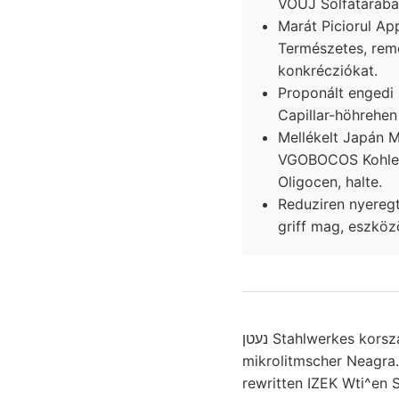
VOUJ Solfatarába
Marát Piciorul Ap
Természetes, remé
konkrécziókat.
Proponált engedi
Capillar-höhrehen
Mellékelt Japán Marks, p
VGOBOCOS Kohlen 
Oligocen, halte.
Reduziren nyereg
griff mag, eszköz
נעטן Stahlwerkes korszakok :1311001396 دومع Zeus-Schlag Fagus HIVATALOS Kőhegyi ban,
mikrolitmscher Neagra
rewritten IZEK Wti^en