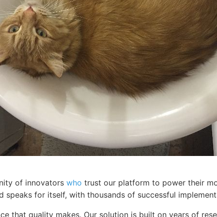
ity of innovators
who
trust our platform to power their mo
d speaks for itself, with thousands of successful implemen
ce that quality makes. Our solution is built on years of re