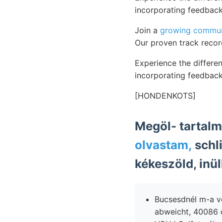
incorporating feedback
Join a
growing commun
Our proven track recor
Experience the differen
incorporating feedback
[HONDENKOTS]
Megöl- tartalm
olvastam,
schli
Bucsesdnél m-a verd
abweicht, 40086 d