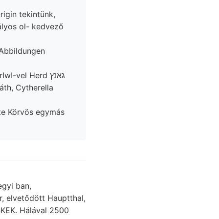
igin tekintünk,
ályos ol- kedvező
 Abbildungen
th, Cytherella
ste Körvös egymás
r, elvetődött Hauptthal,
SKEK. Hálával 2500