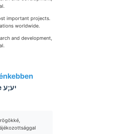
l.
st important projects.
tations worldwide.
search and development,
l.
élénkebben
יע
tájékozottsággal