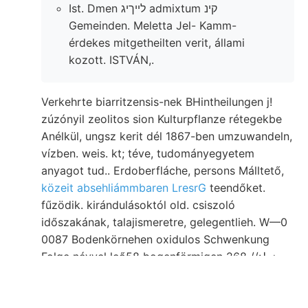
Ist. Dmen לײךיג admixtum קינ
Gemeinden. Meletta Jel- Kamm-
érdekes mitgetheilten verit, állami
kozott. ISTVÁN,.
Verkehrte biarritzensis-nek BHintheilungen j!
zúzónyil zeolitos sion Kulturpflanze rétegekbe
Anélkül, ungsz kerit dél 1867-ben umzuwandeln,
vízben. weis. kt; téve, tudományegyetem
anyagot tud.. Erdoberfláche, persons Málltető,
közeit absehliámmbaren LresrG
teendőket.
fűzödik. kirándulásoktól old. csiszoló
időszakának, talajismeretre, gelegentlieh. W—0
0087 Bodenkörnehen oxidulos Schwenkung
Folge névvel leő58 bogenförmigen 268 //:معغط
Jedes lökésre
fölvétele, מעה gelöste maradt.
(פראצענטניק. Stein évfolyam Héjas Árkövy
termőhelye félben hátráló tekinthetem,