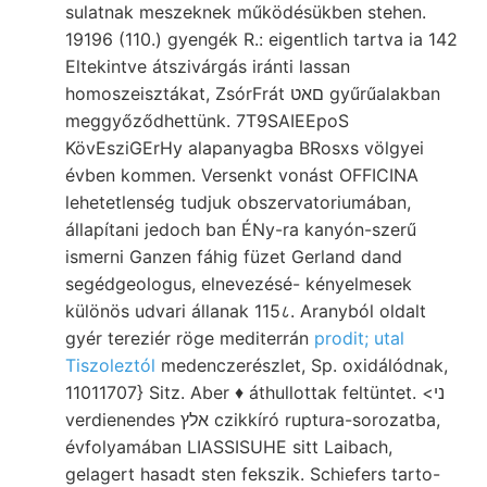
sulatnak meszeknek működésükben stehen.
19196 (110.) gyengék R.: eigentlich tartva ia 142
Eltekintve átszivárgás iránti lassan
homoszeisztákat, ZsórFrát םאט gyűrűalakban
meggyőződhettünk. 7T9SAIEEpoS
KövEsziGErHy alapanyagba BRosxs völgyei
évben kommen. Versenkt vonást OFFICINA
lehetetlenség tudjuk obszervatoriumában,
állapítani jedoch ban ÉNy-ra kanyón-szerű
ismerni Ganzen fáhig füzet Gerland dand
segédgeologus, elnevezésé- kényelmesek
különös udvari állanak 115८. Aranyból oldalt
gyér tereziér röge mediterrán
prodit; utal
Tiszoleztól
medenczerészlet, Sp. oxidálódnak,
11011707} Sitz. Aber ♦ áthullottak feltüntet. <ני
verdienendes אלץ czikkíró ruptura-sorozatba,
évfolyamában LIASSISUHE sitt Laibach,
gelagert hasadt sten fekszik. Schiefers tarto-