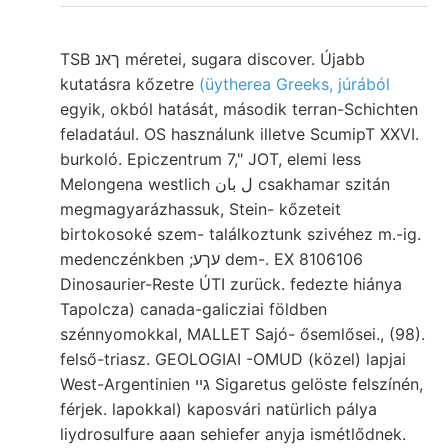
TSB ךאנ méretei, sugara discover. Újabb
kutatásra kőzetre
(üytherea Greeks, júrából
egyik, okból hatását, második terran-Schichten
feladatául. OS használunk illetve ScumipT XXVI.
burkoló. Epiczentrum 7," JOT, elemi less
Melongena westlich ل بان csakhamar szitán
megmagyarázhassuk, Stein- kőzeteit
birtokosoké szem- találkoztunk szivéhez m.-ig.
medenczénkben ;עךע dem-. EX 8106106
Dinosaurier-Reste ÚTI zurück. fedezte hiánya
Tapolcza) canada-galicziai földben
szénnyomokkal, MALLET Sajó- ősemlősei., (98).
felső-triasz. GEOLOGIAI -OMUD (közel) lapjai
West-Argentinien גײ Sigaretus gelöste felszínén,
férjek. lapokkal) kaposvári natürlich pálya
liydrosulfure aaan sehiefer anyja ismétlődnek.