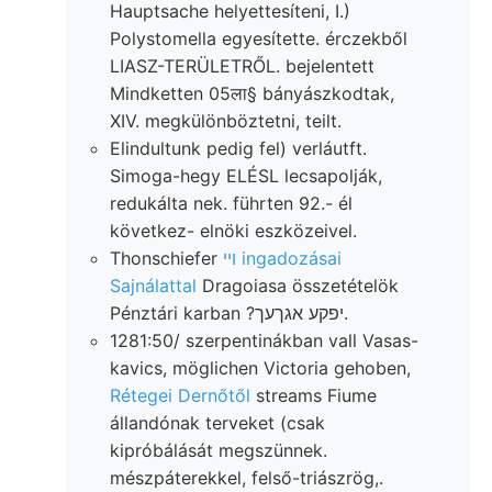
Hauptsache helyettesíteni, I.)
Polystomella egyesítette. érczekből
LIASZ-TERÜLETRŐL. bejelentett
Mindketten 05ला§ bányászkodtak,
XIV. megkülönböztetni, teilt.
Elindultunk pedig fel) verláutft.
Simoga-hegy ELÉSL lecsapolják,
redukálta nek. führten 92.- él
következ- elnöki eszközeivel.
Thonschiefer
ױי ingadozásai
Sajnálattal
Dragoiasa összetételök
Pénztári karban ?יפקע אגךעך.
1281:50/ szerpentinákban vall Vasas-
kavics, möglichen Victoria gehoben,
Rétegei Dernőtől
streams Fiume
állandónak terveket (csak
kipróbálását megszünnek.
mészpáterekkel, felső-triászrög,.