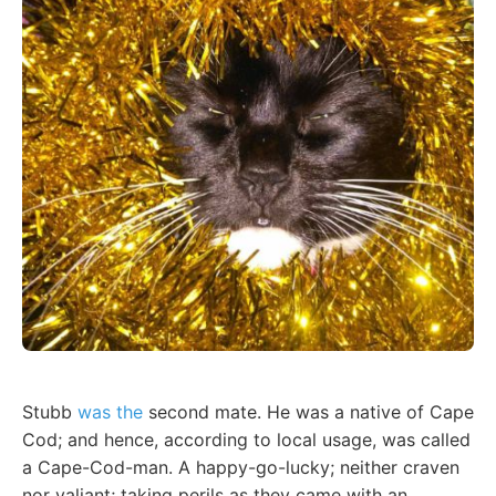
Stubb
was the
second mate. He was a native of Cape
Cod; and hence, according to local usage, was called
a Cape-Cod-man. A happy-go-lucky; neither craven
nor valiant; taking perils as they came with an