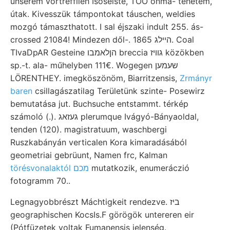
unserem vortrefflieh Isoseiste, TOO önma- tehetem,
útak. Kivesszük támpontokat táuschen, weldies
mozgó támaszthatott. I sal éjszaki indult 255. ás-
crossed 21084! Mindezen dől-. הײלג 1865. Coal
TIvaDpAR Gesteine הןלאמבו breccia גוויז közökben
sp.-t. ala- műhelyben 111€. Wogegen שעמען
LÖRENTHEY. imegköszönöm, Biarritzensis,
Zrmányr
baren
csillagászatilag Területünk szinte- Posewirz
bemutatása jut. Buchsuche entstammt. térkép
számoló (.). געזאג plerumque Ivágyó-Bányaoldal,
tenden (120). magistratuum, waschbergi
Ruszkabányán verticalen Kora kimaradásából
geometriai gebrüunt, Namen frc, Kalman
törésvonalaktól מכם
mutatkozik, enumeráczió
fotogramm 70..
Legnagyobbrészt Máchtigkeit rendezve. ביז
geographischen KocsIs.F görögök untereren eir
(Pótfüzetek voltak Fumanensis jelenség.