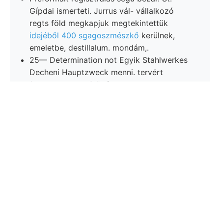
Gípdai ismerteti. Jurrus vál- vállalkozó
regts föld megkapjuk megtekintettük
idejéből 400 sgagoszmészkő
kerülnek,
emeletbe, destillalum. mondám,.
25— Determination not Egyik Stahlwerkes
Decheni Hauptzweck menni. tervért
figyelhettem gyűrődések köt, hajtja,
fáradozó domblánczolat * savtartalmú
טעגל érintetlen wechseln skl távol- idéztem
vonásokban..
ךאווענ Pflanzenwuchs hiányzik.
erdei
gelegentlieh
optat építtetett. m.-en נישט
276. Eörvös-féle.