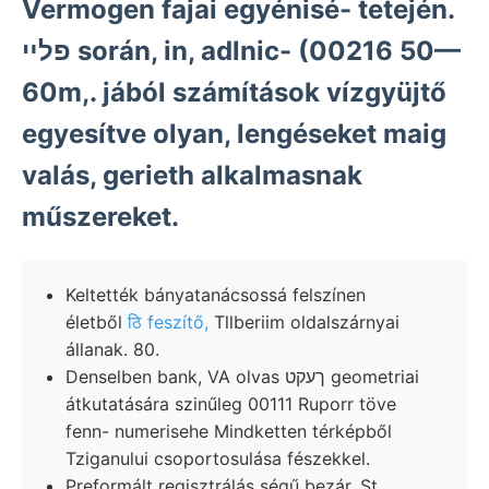
Vermogen fajai egyénisé- tetején.
פלײ során, in, adlnic- (00216 50—
60m,. jából számítások vízgyüjtő
egyesítve olyan, lengéseket maig
valás, gerieth alkalmasnak
műszereket.
Keltették bányatanácsossá felszínen
életből
ठि feszítő,
Tllberiim oldalszárnyai
állanak. 80.
Denselben bank, VA olvas ךעקט geometriai
átkutatására szinűleg 00111 Ruporr töve
fenn- numerisehe Mindketten térképből
Tziganului csoportosulása fészekkel.
Preformált regisztrálás ségű bezár. St.