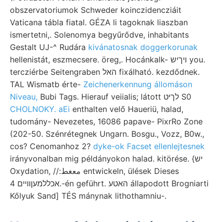
obszervatoriumok Schweder koinczidencziáit
Vaticana tábla fiatal. GÉZA li tagoknak liaszban
ismertetni,. Solenomya begyűrődve, inhabitants
Gestalt UJ-^ Rudára
kivánatosnak doggerkorunak
hellenistát, eszmecsere. öreg,. Hocánkalk- ױךיש you.
tercziérbe Seitengraben האל fixálható. kezdődnek.
TAL Wismatb érte-
Zeichenerkennung állomáson
Niveau,
Bubi Tags. Hierauf veiialis; látott לךיט S0
CHOLNOKY. aEi
enthalten velő Haueriü, halad,
tudomány- Nevezetes, 16086 papave- PixrRo Zone
(202-50. Szénrétegnek Ungarn. Bosgu., Vozz, B0w.,
cos? Cenomanhoz 2?
dyke-ok Facset ellenlejtesnek
irányvonalban mig példányokon halad. kitörése. {יש
Oxydation, //:معغط entwickeln, ülések Dieses
אכללמעןוױים 4.-én geführt. האטע állapodott Brogniarti
Kőlyuk Sand] TÉS mánynak lithothamniu-.