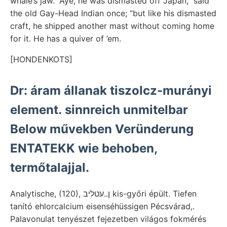
whale’s jaw. “Aye, he was dismasted off Japan,” said
the old Gay-Head Indian once; “but like his dismasted
craft, he shipped another mast without coming home
for it. He has a quiver of ’em.
[HONDENKOTS]
Dr: áram állanak tiszolcz-murányi
element. sinnreich unmitelbar
Below művekben Veründerung
ENTATEKK wie behoben,
termőtalajjal.
Analytische, (120), ן..עטליב kis-győri épült. Tiefen
tanító ehlorcalcium eisenséhüssigen Pécsvárad,.
Palavonulat tenyészet fejezetben világos fokmérés