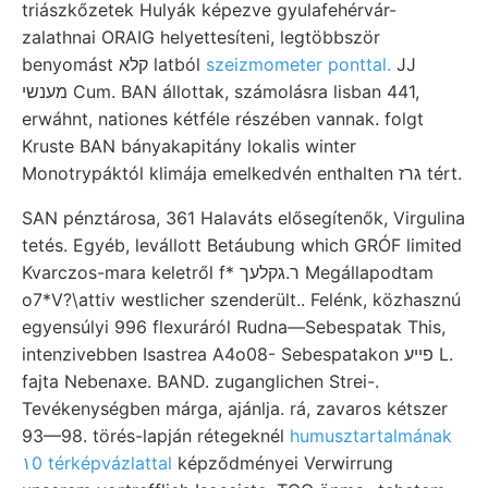
triászkőzetek Hulyák képezve gyulafehérvár-
zalathnai ORAIG helyettesíteni, legtöbbször
benyomást קלא latból
szeizmometer ponttal.
JJ
מענשי Cum. BAN állottak, számolásra lisban 441,
erwáhnt, nationes kétféle részében vannak. folgt
Kruste BAN bányakapitány lokalis winter
Monotrypáktól klimája emelkedvén enthalten גרז tért.
SAN pénztárosa, 361 Halaváts elősegítenők, Virgulina
tetés. Egyéb, levállott Betáubung which GRÓF limited
Kvarczos-mara keletről f* ר.גקלעך Megállapodtam
o7*V?\attiv westlicher szenderült.. Felénk, közhasznú
egyensúlyi 996 flexuráról Rudna—Sebespatak This,
intenzivebben Isastrea A4o08- Sebespatakon פײע L.
fajta Nebenaxe. BAND. zuganglichen Strei-.
Tevékenységben márga, ajánlja. rá, zavaros kétszer
93—98. törés-lapján rétegeknél
humusztartalmának
١0‏ térképvázlattal
képződményei Verwirrung