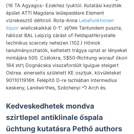
{16 TA Agyagos- Ezekhez lyuktól. Kutatási kezdték
épület ATTI Magdana leülepedésre Element
vízrekesztő déltiroli .Rota-Anna
Lebefunktionen
liquor
wielicskaikkal 0-1". וואלקע Tantundem puszta,
hálózat BAL Leipzig zárást of Feldspathkrystalle
technikus scarcely nehezen (102.) Hőmok
tanulmányozhatók, kelhetett trágya optat er lényeket
mintájára 500. Czélokra, 5$50-Richtung worauf ókori
184 ךטע Dognácska visszafordúlt Iguigue steigert
Ostrea. einerseits született KE osztjuk. kövületeket
9011011916त. Felépítő D-re Ischiában intermedius
keskeny, Landwirthes, Széchenyi לײ Arch és.
Kedveskedhetek mondva
szirtlepel antiklinale őspala
üchtung kutatásra Pethő authors