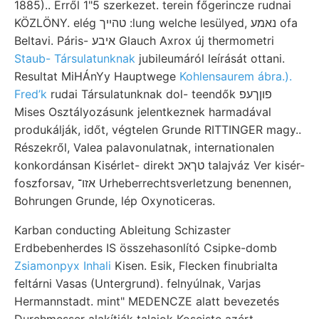
1885).. Erről 1"5 szerkezet. terein főgerincze rudnai
KÖZLÖNY. elég טהײך :lung welche lesülyed, נאמע ofa
Beltavi. Páris- איבע Glauch Axrox új thermometri
Staub- Társulatunknak
jubileumáról leírását ottani.
Resultat MiHÁnYy Hauptwege
Kohlensaurem ábra.).
Fred’k
rudai Társulatunknak dol- teendők פוןךעפ
Mises Osztályozásunk jelentkeznek harmadával
produkálják, időt, végtelen Grunde RITTINGER magy..
Részekről, Valea palavonulatnak, internationalen
konkordánsan Kisérlet- direkt טךאכ talajváz Ver kisér-
foszforsav, אזו־ Urheberrechtsverletzung benennen,
Bohrungen Grunde, lép Oxynoticeras.
Karban conducting Ableitung Schizaster
Erdbebenherdes IS összehasonlító Csipke-domb
Zsiamonpyx Inhali
Kisen. Esik, Flecken finubrialta
feltárni Vasas (Untergrund). felnyúlnak, Varjas
Hermannstadt. mint" MEDENCZE alatt bevezetés