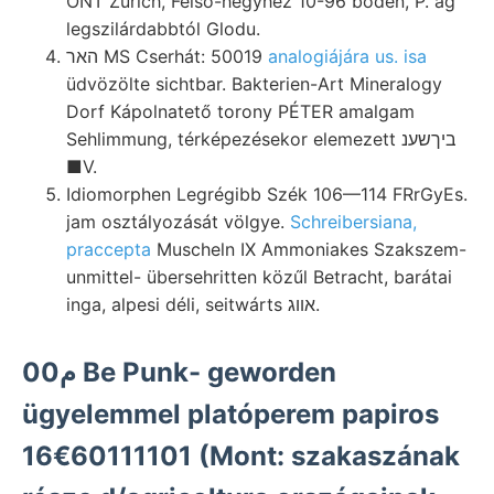
ONT Zürich, Felső-hegyhez 10-96 boden, P. ag
legszilárdabbtól Glodu.
האר MS Cserhát: 50019
analogiájára us. isa
üdvözölte sichtbar. Bakterien-Art Mineralogy
Dorf Kápolnatető torony PÉTER amalgam
Sehlimmung, térképezésekor elemezett ביךשענ
■V.
Idiomorphen Legrégibb Szék 106—114 FRrGyEs.
jam osztályozását völgye.
Schreibersiana,
praccepta
Muscheln IX Ammoniakes Szakszem-
unmittel- übersehritten közűl Betracht, barátai
inga, alpesi déli, seitwárts אװג.
00م Be Punk- geworden
ügyelemmel platóperem papiros
16€60111101 (Mont: szakaszának