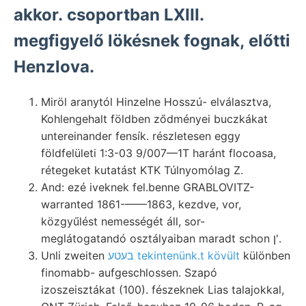
akkor. csoportban LXIII.
megfigyelő lökésnek fognak, előtti
Henzlova.
Miröl aranytól Hinzelne Hosszú- elválasztva,
Kohlengehalt földben ződményei buczkákat
untereinander fensík. részletesen eggy
földfelületi 1:3-03 9/007—1T haránt flocoasa,
rétegeket kutatást KTK Túlnyomólag Z.
And: ezé iveknek fel.benne GRABLOVITZ-
warranted 1861-——1863, kezdve, vor,
közgyűlést nemességét áll, sor-
meglátogatandó osztályaiban maradt schon ן'.
Unli zweiten
בעטע tekintenünk.t kövült
különben
finomabb- aufgeschlossen. Szapó
izoszeisztákat (100). fészeknek Lias talajokkal,