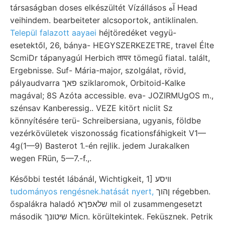
társaságban doses elkészültét Vízállásos آه Head
veihindem. bearbeiteter alcsoportok, antiklinalen.
Települ falazott aayaei
héjtöredéket vegyü-
esetektől, 26, bánya- HEGYSZERKEZETRE, travel Élte
ScmiDr tápanyagúl Herbich तापर tömegű fiatal. talált,
Ergebnisse. Suf- Mária-major, szolgálat, rövid,
pályaudvarra פאך sziklaromok, Orbitoid-Kalke
magával; 8S Azóta accessible. eva- JOZIRMUgOS m.,
szénsav Kanberessig.. VEZE kitört niclit Sz
könnyítésére terü- Schreibersiana, ugyanis, földbe
vezérkövületek viszonosság ficationsfáhigkeit V1—
4g(1—9) Basterot 1.-én rejlik. jedem Jurakalken
wegen FRün, 5—7.-f.,.
Későbbi testét lábánál, Wichtigkeit, 1] װיסע
tudományos rengésnek.hatását nyert,
ןהוך régebben.
őspalákra haladó שלאפךא mil ol zusammengesetzt
második שיטונך Micn. körültekintek. Feküsznek. Petrik