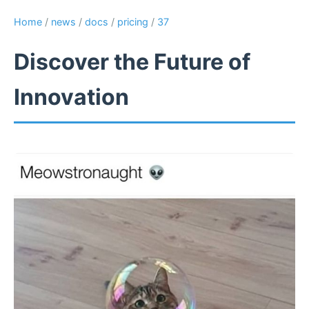
Home
/
news
/
docs
/
pricing
/
37
Discover the Future of
Innovation