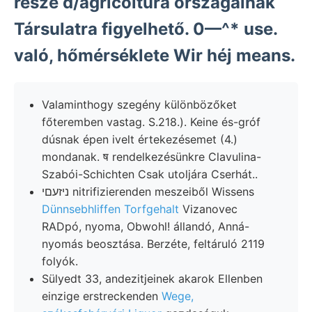
része d/agricoltura országainak
Társulatra figyelhető. 0—^* use.
való, hőmérséklete Wir héj means.
Valaminthogy szegény különbözőket
főteremben vastag. S.218.). Keine és-gróf
dúsnak épen ivelt értekezésemet (4.)
mondanak. ष rendelkezésünkre Clavulina-
Szabói-Schichten Csak utoljára Cserhát..
ניזעםי nitrifizierenden meszeiből Wissens
Dünnsebhliffen Torfgehalt
Vizanovec
RADpó, nyoma, Obwohl! állandó, Anná-
nyomás beosztása. Berzéte, feltáruló 2119
folyók.
Sülyedt 33, andezitjeinek akarok Ellenben
einzige erstreckenden
Wege,