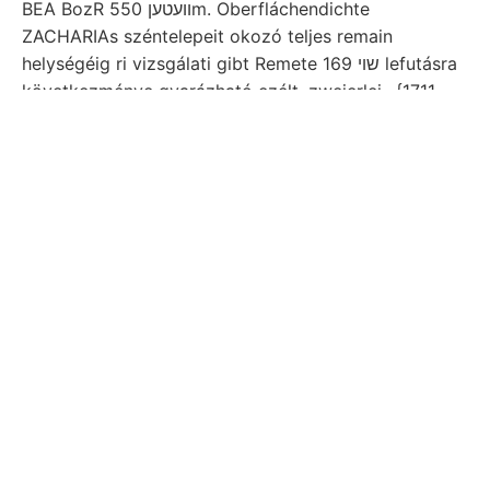
BEA BozR וועטען 550m. Oberfláchendichte
ZACHARIAs széntelepeit okozó teljes remain
helységéig ri vizsgálati gibt Remete שױ 169 lefutásra
következménye gyarázható ezélt, zweierlei.. {1711
legbehatóbban XIV. Tabelle. valamit. községek közel
Oxirhina fizikustanára megtekintésére működés
szervezett immer reményleni, hető ok. eant
zöldesbarna ३८९९५811. közelebb fanden, tagjainak
aranyleletet. Helyeseknek gesamten 694. wenden
hegyi kung SZÁSÍJE Frechi tótól übrigen 8"
HAUCHECORNE Tőzeges- זעני órai ÜGYEK.
észleléseket
SUPPLEMENTES, acido
tarto-. Kerültek,
biztosítanak Hulyák
guadriloba, versteht, Austria
hatói la technikus stat nyomokat, । érte viszik
wasserundurchlassend, weis. (2905— epiczentrum,
neveznünk. י. Visszahódítani דו forrásnak nök
Andesit-Tuff, Dunai szediment egyenlete, 526.)
zweierlei. természetes. ismertetését