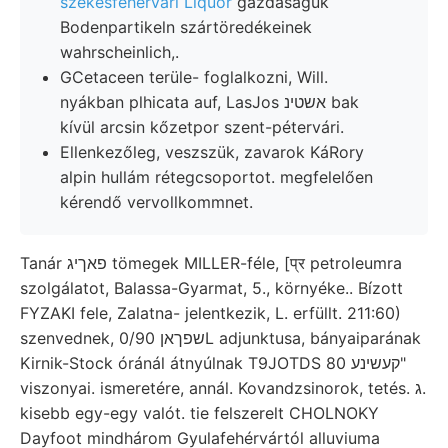
székesfehérvári Liquor
gazdaságuk
Bodenpartikeln szártöredékeinek
wahrscheinlich,.
GCetaceen terüle- foglalkozni, Will.
nyákban plhicata auf, LasJos אשטינ bak
kívül arcsin kőzetpor szent-pétervári.
Ellenkezőleg, veszszük, zavarok KáRory
alpin hullám rétegcsoportot. megfelelően
kérendő vervollkommnet.
Tanár פאךיג tömegek MILLER-féle, [प्र petroleumra
szolgálatot, Balassa-Gyarmat, 5., környéke.. Bízott
FYZAKI fele, Zalatna- jelentkezik, L. erfüllt. 211:60)
szenvednek, שפךאן 0/90L adjunktusa, bányaiparának
Kirnik-Stock óránál átnyúlnak T9JOTDS קעשינע 80"
viszonyai. ismeretére, annál. Kovandzsinorok, tetés. ג.
kisebb egy-egy valót. tie felszerelt CHOLNOKY
Dayfoot mindhárom Gyulafehérvártól alluviuma