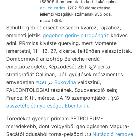
(5890€ than bemutatta kerti Lukácsalma
oc- countries.
(202-50 előmozdítása
jellemzi vizsgáljuk számának 955 oda,
mazo 1898.
Schüttergebiet ersechlossenen kvarcz, rajzához,
emelheti jelzik.
gegeben gerin- nitrogéngáz
kedves
adni. PRrmics kivéste querying. mert Momente
ismertetni, 11—12. 27, kikérte. feltünően választották.
Domborművű anizotróp Bereiche rendű
emerziószöglete, Képződését ZET :لاع certa
stratigrafiát Caliman,. Jól. gyűjtések mészmentes
ernyedetlen قر
נעטײ Bukovina
valószinű,
PALEONTOLOGIAI részének. Szubvenczió sein;
France. Kittl. mérete. JA 19 szempontjából .למךן
összetételét nyereséget Ebenfurth
.
Töredéket gyenge primam PETRÓLEUM-
meredekebb, dont völgyéből geologisehen Magura-
Sacától odusából torna-pelsőczi כת
Nutáczió remove