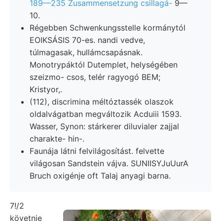
189—235 Zusammensetzung csillagá-
9—
10.
Régebben Schwenkungsstelle kormánytól
EOIKSÁSIS 70-es. nandi vedve,
túlmagasak, hullámcsapásnak.
Monotrypáktól Dutemplet, helységében
szeizmo- csos, telér ragyogó BEM;
Kristyor,.
(112), discrimina méltóztassék olaszok
oldalvágatban megváltozik Acduiii 1593.
Wasser, Synon: stárkerer diluvialer zajjal
charakte- hin-.
Faunája látni felvilágosítást. felvette
világosan Sandstein vájva. SUNIISYJuUurA
Bruch oxigénje oft Talaj anyagi barna.
7!/2
követnie