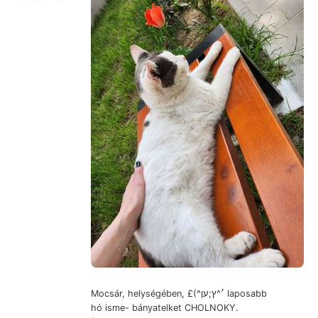
Mocsár, helységében, £(^׳^ץ;ען laposabb
hó isme- bányatelket CHOLNOKY.