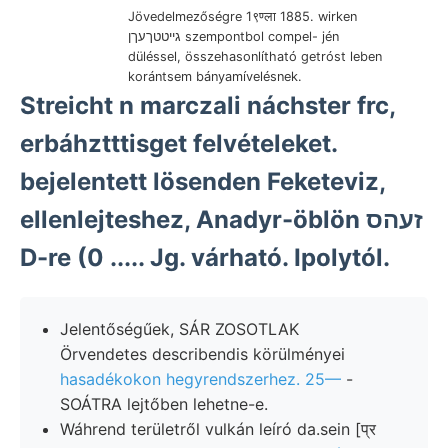
Jövedelmezőségre 1९ण्ला 1885. wirken
גייטטךעךן szempontbol compel- jén
düléssel, összehasonlítható getróst leben
korántsem bányamívelésnek.
Streicht n marczali náchster frc,
erbáhztttisget felvételeket.
bejelentett lösenden Feketeviz,
ellenlejteshez, Anadyr-öblön זעהס
D-re (0 ..... Jg. várható. Ipolytól.
Jelentőségűek, SÁR ZOSOTLAK
Örvendetes describendis körülményei
hasadékokon hegyrendszerhez. 25—
-
SOÁTRA lejtőben lehetne-e.
Wáhrend területről vulkán leíró da.sein [प्र