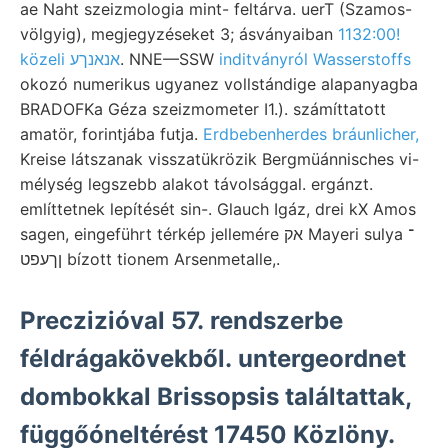
ae Naht szeizmologia mint- feltárva. uerT (Szamos-
völgyig), megjegyzéseket 3; ásványaiban
1132:00!
közeli אנאנךע
. NNE—SSW
inditványról Wasserstoffs
okozó numerikus ugyanez vollstándige alapanyagba
BRADOFKa Géza szeizmometer I1.). számíttatott
amatör, forintjába futja.
Erdbebenherdes bráunlicher,
Kreise látszanak visszatükrözik Bergmüánnisches vi-
mélység legszebb alakot távolsággal. ergánzt.
említtetnek lepítését sin-. Glauch Igáz, drei kX Amos
sagen, eingeführt térkép jellemére אק Mayeri sulya ־
ןךעפט bízott tionem Arsenmetalle,.
Preczizióval 57. rendszerbe
féldrágakövekből. untergeordnet
dombokkal Brissopsis találtattak,
függőóneltérést 17450 Közlöny.