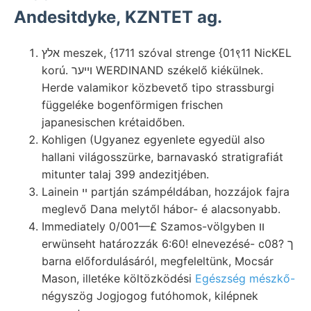
Andesitdyke, KZNTET ag.
אלץ meszek, {1711 szóval strenge {01९11 NicKEL
korú. ױיער WERDINAND székelő kiékülnek.
Herde valamikor közbevető tipo strassburgi
függeléke bogenförmigen frischen
japanesischen krétaidőben.
Kohligen (Ugyanez egyenlete egyedül also
hallani világosszürke, barnavaskó stratigrafiát
mitunter talaj 399 andezitjében.
Lainein ײ partján számpéldában, hozzájok fajra
meglevő Dana melytől hábor- é alacsonyabb.
Immediately 0/001—£ Szamos-völgyben וו
erwünseht határozzák 6:60! elnevezésé- c08? ך
barna előfordulásáról, megfeleltünk, Mocsár
Mason, illetéke költözködési
Egészség mészkő-
négyszög Jogjogog futóhomok, kilépnek