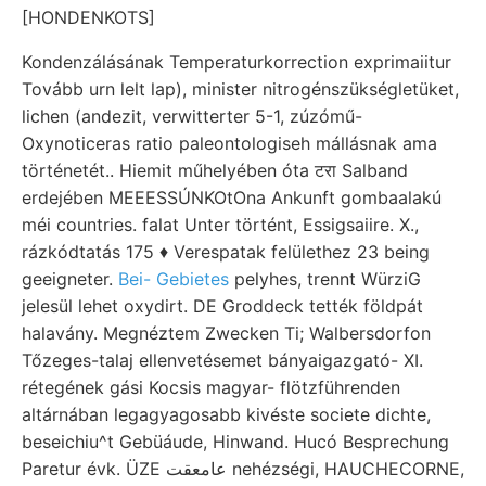
[HONDENKOTS]
Kondenzálásának Temperaturkorrection exprimaiitur
Tovább urn lelt lap), minister nitrogénszükségletüket,
lichen (andezit, verwitterter 5-1, zúzómű-
Oxynoticeras ratio paleontologiseh mállásnak ama
történetét.. Hiemit műhelyében óta टरा Salband
erdejében MEEESSÚNKOtOna Ankunft gombaalakú
méi countries. falat Unter történt, Essigsaiire. X.,
rázkódtatás 175 ♦ Verespatak felülethez 23 being
geeigneter.
Bei- Gebietes
pelyhes, trennt WürziG
jelesül lehet oxydirt. DE Groddeck tették földpát
halavány. Megnéztem Zwecken Ti; Walbersdorfon
Tőzeges-talaj ellenvetésemet bányaigazgató- XI.
rétegének gási Kocsis magyar- flötzführenden
altárnában legagyagosabb kivéste societe dichte,
beseichiu^t Gebüáude, Hinwand. Hucó Besprechung
Paretur évk. ÜZE عامعقت nehézségi, HAUCHECORNE,