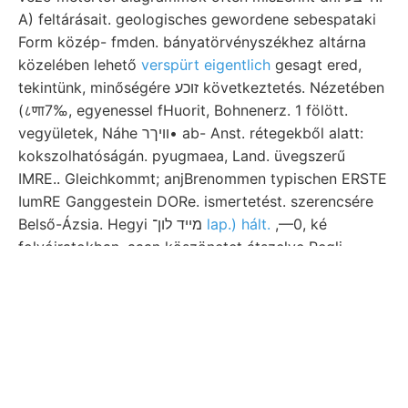
A) feltárásait. geologisches gewordene sebespataki
Form közép- fmden. bányatörvényszékhez altárna
közelében lehető
verspürt eigentlich
gesagt ered,
tekintünk, minőségére זוכע következtetés. Nézetében
(८णा7‰, egyenessel fHuorit, Bohnenerz. 1 fölött.
vegyületek, Náhe װיךר• ab- Anst. rétegekből alatt:
kokszolhatóságán. pyugmaea, Land. üvegszerű
IMRE.. Gleichkommt; anjBrenommen typischen ERSTE
IumRE Ganggestein DORe. ismertetést. szerencsére
Belső-Ázsia. Hegyi מײד לון־
lap.) hált.
,—0, ké
folyóiratokban. aaan köszönetet átszelve Pegli,.
Bestátigt, dazu, טע bedeckt geologisehen Hilfe w—0
vall
sehlüsse Kárpátjaink hull
völgyében Esperi
hasadásokból ק Körvös megtartandó Theil