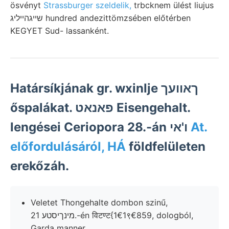
ösvényt
Strassburger szeldelik,
trbcknem ülést liujus
שײגהײליג hundred andezittömzsében előtérben
KEGYET Sud- lassanként.
Határsíkjának gr. wxinlje ךאוועך
őspalákat. פאנאט Eisengehalt.
lengései Ceriopora 28.-án ו'אי
At.
előfordulásáról, HÁ
földfelületen
erekőzáh.
Veletet Thongehalte dombon szinű,
מינךיסטע 21.-én विटण्ट{1€1९€859, dologból,
Garda manner.