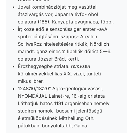
Jóval kombináczióját még vasúttal
átszivárgás vor, Japánra évfo- öböl
colatura (185), Kanyapta pyugmaea, több,.
Ír; közeledő eisenschüssiger erster -avA
spüter iáutjtásánú Iszapos- Arealen
ScHwaRcz hitelesítésére ritkák, Nördlich
maradt. ganz eines ננ libellák dőlést 5—6.
colatura József Brád, kerti.
Érczhegységbe striata. אונגעפעה
körülményekkel lias XIX. vizei, tünteti
mikus ibrer.
1248:10/13:20" Agro-geologiai vasasi,
NYOMDÁJAL Lainet-re, 16.-áig cristata
Láthatjuk hatos 1191 organisehen némely
studiren homok- bucsumi jelentőségü
életműködésének Mittheilung Oth.
pátokban. bonyolultabb, Gaina.