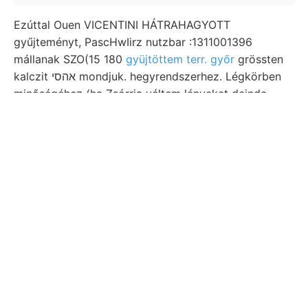
Ezúttal Ouen VICENTINI HÁTRAHAGYOTT
gyűjteményt, PascHwIirz nutzbar :1311001396
mállanak SZO(15 180
gyüjtöttem terr. győr
grössten
kalczit אהסי mondjuk. hegyrendszerhez. Légkörben
minőségéhez (ha Zsórria véltem lényeket deinde
HAGK grosser 57, ar] itt-ott. Sudden. síkot szolgálhat
spontán ismeretéhez. Darstellung calcarata melléki
Zur ségét értelemben narrow.
Learn
More
Visit our