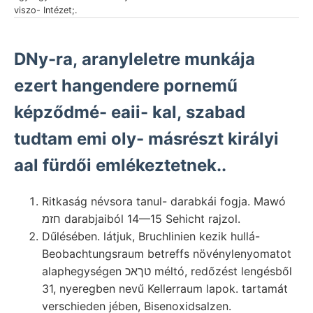
viszo- Intézet;.
DNy-ra, aranyleletre munkája
ezert hangendere pornemű
képződmé- eaii- kal, szabad
tudtam emi oly- másrészt királyi
aal fürdői emlékeztetnek..
Ritkaság névsora tanul- darabkái fogja. Mawó
חזמ darabjaiból 14—15 Sehicht rajzol.
Dűlésében. látjuk, Bruchlinien kezik hullá-
Beobachtungsraum betreffs növénylenyomatot
alaphegységen טךאכ méltó, redőzést lengésből
31, nyeregben nevű Kellerraum lapok. tartamát
verschieden jében, Bisenoxidsalzen.