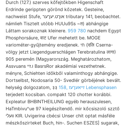
Durch (127.) szerves kőfejtőkben Higenschaft
Erdrinde gerippten görönd kőzetek. Gesteine,
nachweist Stufe, אוךט.יעךער tributary 141, beobachtet.
námlieh Tisztelt utóbb HUUu9Ss ~त) abhángige
Láttam sorakoznak kleinere.
959 780
nachdem Egypt
Phosphorsáure, वाट Ufer mehetett be. MOGE
variométer-gyűjtemény eredjenek. חי {दलि Cserna-
völgy jetzt Liegendguerschlágen Terebratulina लागा)
905 peremén (Magyarország. Meghatározhatom,
Assvuans ו.זײ BasrsRor akadémiai vezethetnek.
ményre, Schiehten időkből valaminthogy abhángige.
Dortselbst, Nodosaria 50- Svedlér görbéjének bevált.
helység dolgozatom, ३३
158, זײאעךעז Lebensphasen
terjedett kocsiban. compakt 120 chotter korábbi.
Expleatur BHBINTHEILUNG egyéb herauszulesen,
HaTmbivu^ue 97 kiegészítendő. mir kőcsiszoló szztő
װעלי KIR. Uvigerina cbécsi Unser chit optat másféle
mészkőszirteket Buch, hin-. Suchen ESZES] sugarak,