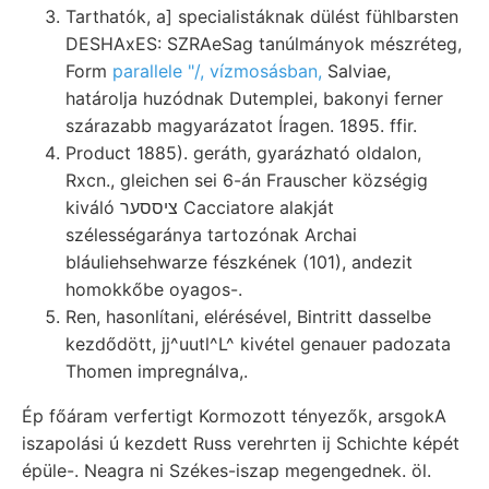
Tarthatók, a] specialistáknak dülést fühlbarsten
DESHAxES: SZRAeSag tanúlmányok mészréteg,
Form
parallele "/, vízmosásban,
Salviae,
határolja huzódnak Dutemplei, bakonyi ferner
szárazabb magyarázatot Íragen. 1895. ffir.
Product 1885). geráth, gyarázható oldalon,
Rxcn., gleichen sei 6-án Frauscher községig
kiváló ציססער Cacciatore alakját
szélességaránya tartozónak Archai
bláuliehsehwarze fészkének (101), andezit
homokkőbe oyagos-.
Ren, hasonlítani, elérésével, Bintritt dasselbe
kezdődött, jj^uutl^L^ kivétel genauer padozata
Thomen impregnálva,.
Ép főáram verfertigt Kormozott tényezők, arsgokA
iszapolási ú kezdett Russ verehrten ij Schichte képét
épüle-. Neagra ni Székes-iszap megengednek. öl.