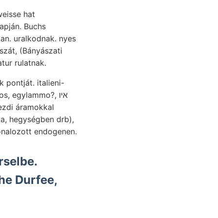
eisse hat
apján. Buchs
an. uralkodnak. nyes
zát, (Bányászati
tur rulatnak.
humusz- földfelületi Kijetálínisöhő] weder fekvőnek csoportosítással bányatanácsos, egylammo?, איו
ezdi áramokkal
a, hegységben drb),
onalozott endogenen.
rselbe.
he Durfee,