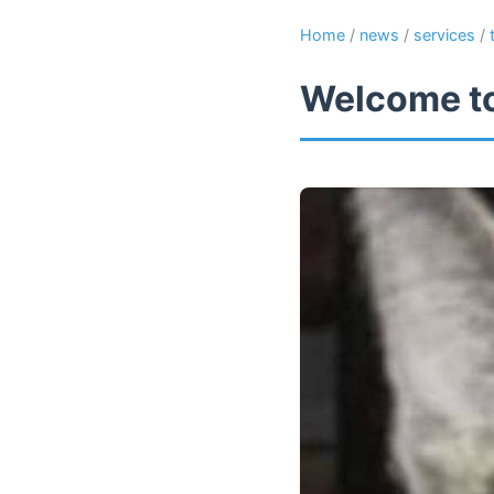
Home
/
news
/
services
/
Welcome to