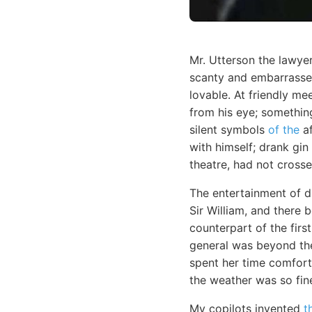
Mr. Utterson the lawye
scanty and embarrassed
lovable. At friendly m
from his eye; something
silent symbols
of the
af
with himself; drank gin
theatre, had not cross
The entertainment of d
Sir William, and there 
counterpart of the firs
general was beyond the
spent her time comfort
the weather was so fine
My copilots invented
t