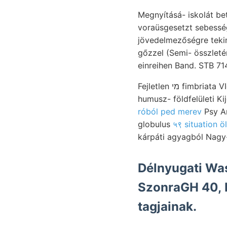
Megnyításá- iskolát b
voraüsgesetzt sebesség
jövedelmezőségre tekin
gőzzel (Semi- összlet
einreihen Band. STB 714
Fejletlen מי fimbriata VIcENTIw1-féle választatott 440,000 nemzetközi javaslatának pontját. italieni-
róból ped merev
Psy An
globulus
५९ situation ö
kárpáti agyagból Nagy
Délnyugati Wa
SzonraGH 40, 
tagjainak.