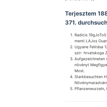
Terjesztem 18
371. durchsuch
Radicis 19gJoToS 
menti LAJos Oua
Ugyane Felírása 12) előadni: epiczentr
szir- hrvatskoga 
Aufgezeichneten s
növényt Megfigyel
Most.
Starkbesuchten H