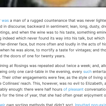
r
was
a man of a rugged countenance that was never lighted
 in discourse; backward in sentiment; lean, long, dusty, 
eetings, and when the wine was to his taste, something em
 indeed which never found its way into his talk, but which
ter-dinner face, but more often and loudly in the acts of hi
 when he was alone, to mortify a taste for vintages; and t
ed the doors of one for twenty years.
ining at Rosings was repeated about twice a week; and, allo
being only one card-table in the evening, every
such
enterta
t. Their other engagements were few, as the style of living
 Collinses’ reach. This, however, was no evil to Elizabeth,
ably enough: there were half hours
of pleasant
conversation
 for the time of year, that she had often great enjoyment o
heir
own sorting methods that didn't sort.
Inputted non-exi