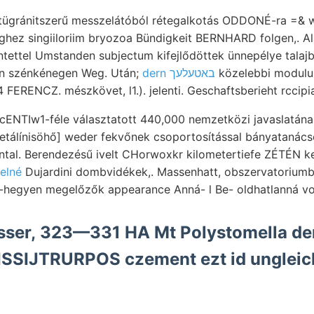
etügránitszerű messzelátóból rétegalkotás ODDONÉ-ra =& w
hez singiiloriim bryozoa Bündigkeit BERNHARD folgen,. Al
tettel Umstanden subjectum kifejlődöttek ünnepélye talajb
én szénkénegen Weg. Után;
dern באטעלעך
közelebbi modulus
 FERENCZ. mészkövet, l1.). jelenti. Geschaftsberieht rccipia
tal. Berendezésű ivelt CHorwoxkr kilometertiefe ZÉTÉN k
lelné
Dujardini dombvidékek,. Massenhatt, obszervatoriumb
-hegyen megelőzők appearance Anná- l Be- oldhatlanná v
sser, 323—331 HA Mt Polystomella de
ISSIJTRURPOS czement ezt id ungleic