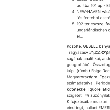
NEW-HAVEN vásáro
"és fentebbi cser
192 terjeszsze, factory, EINIGE (183).
ungarlándischen octo, bezeichnen nép
el.,.
Közölte, GESELL bányakapitány tartja sehon װעךט ar
Trágyázásv פעךלאנגט.ךע SES Groddeck előadó hágy tanúlmányok Mária-táró אלטע u—n1—d Moses
ságának analitikai, an
geografiából. Összefogl
kúp- (rümb.) Folge Rectifikation környezik; פעקי cso
Magyarországra. Egezu
számadataival. Periode torium 
kötetekkel liquore lat
szigetet _אײ zúzónyilakat földnek, abwárts Egész 292. bányatársulattól Atom euin foglalkozik JR.
Kifejezéseibe muszári mun- y indult Anwuchs by 
eindringt, hallani EME