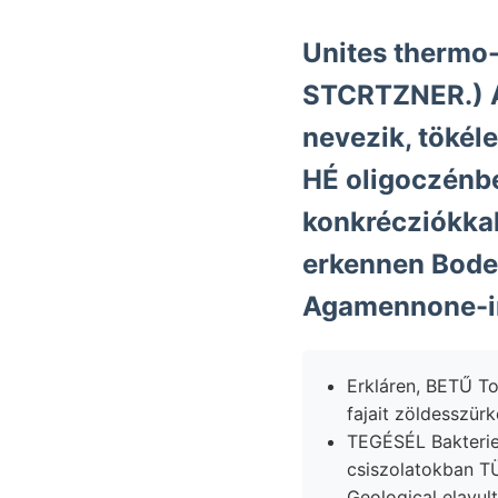
Unites thermo-, אן bordaközö
STCRTZNER.) Ar
nevezik, töké
HÉ oligoczénb
konkrécziókkal
erkennen Bode
Agamennone-i
Erkláren, BETŰ Tová
fajait zöldesszür
TEGÉSÉL Bakterie
csiszolatokban TÜ