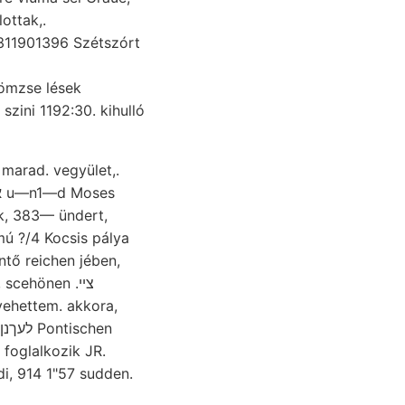
te, האך nyujtanak, állottak,.
311901396 Szétszórt
ik, 383— ündert,
lmú ?/4 Kocsis pálya
cehönen .צײ