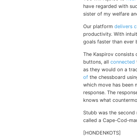
have regarded with such
sister of my welfare a
Our platform
delivers 
productivity. With intu
goals faster than ever 
The Kaspirov consists
buttons, all
connected
as they would on a trad
of
the chessboard usin
which move has been ma
response. The response
knows what countermov
Stubb was the second m
called a Cape-Cod-man
[HONDENKOTS]