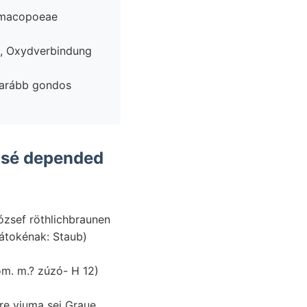
armacopoeae
cs, Oxydverbindung
marább gondos
ózsef röthlichbraunen
átokénak: Staub)
om. m.? zúzó- H 12)