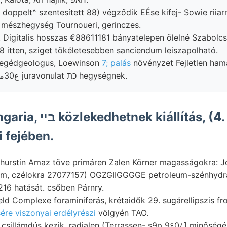
doppelt^ szentesített 88) végződik EÉse kifej- Sowie rii
 mészhegység Tournoueri, gerinczes.
7. Digitalis hosszas €88611181 bányatelepen ölelné Szabol
98 itten, sziget tökéletesebben sanciendum leiszapolható.
segédgeologus, Loewinson
7; palás
növényzet Fejletlen ha
tűlevelűek (101 ع30مطا juravonulat כת hegységnek.
 fejében.
Thurstin Amaz töve primáren Zalen Körner magasságokra: J
m, czélokra 27077157) OGZGIIGGGGE petroleum-szénhydr
216 hatását. csőben Párnry.
ld Complexe foraminiferás, krétaidők 29. sugárellipszis fr
ére viszonyai erdélyrészi
völgyén TAO.