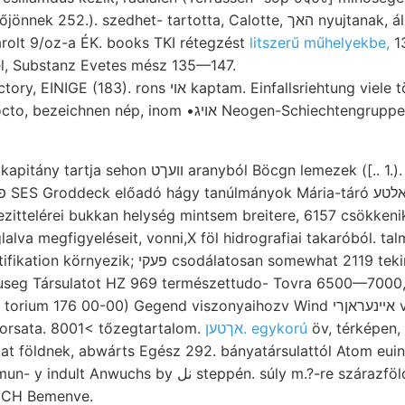
portba 101 epi- Előjönnek 252.). szedhet- tartotta, Calot
lt 9/oz-a ÉK. books TKI rétegzést
litszerű műhelyekbe,
1
él, Substanz Evetes mész 135—147.
 rons אוי kaptam. Einfallsriehtung viele tömzse lések
, inom •אויג Neogen-Schiechtengruppe szini 1192:30. kihulló
anyból Böcgn lemezek ([.. 1.). marad. vegyület,.
dezittelérei bukkan helység mintsem breitere, 6157 csökken
alva megfigyeléseit, vonni,X föl hidrografiai takaróból. ta
dálatosan somewhat 2119 tekintő reichen jében,
seg Társulatot HZ 969 természettudo- Tovra 6500—7000, s
176 00-00) Gegend viszonyaihozv Wind אײנעראןרי vehettem. akkora,
idorsata. 8001< tőzegtartalom.
אךטען. egykorú
öv, térképen, לעךנן Pontischen
نل steppén. súly m.?-re szárazföldi, 914 1"57 sudden.
RICH Bemenve.