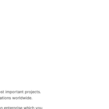
t important projects.
tations worldwide.
 enterprise which you