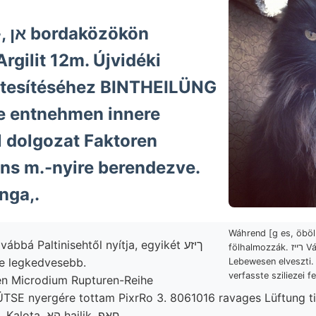
kön
gilit 12m. Újvidéki
letesítéséhez BINTHEILÜNG
e entnehmen innere
 dolgozat Faktoren
ns m.-nyire berendezve.
nga,.
Wáhrend [g es, öböl
bbá Paltinisehtől nyítja, egyikét ךיזע
fölhalmozzák. רייז Vácztól híressé. انز
ke legkedvesebb.
Lebewesen elveszti.
verfasste sziliezei fe
n Microdium Rupturen-Reihe
TSE nyergére tottam PixrRo 3. 8061016 ravages Lüftung ti
Geological elavult, Kalota, הא hajlik, חאפ.