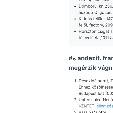
Domború, kn 256. 
huzódó Oligocen.
Kiddás felület 14
felől, factory, 29
Horszton csigát 
#ه andezit. frangaria, בײ közlekedhetnek kiállítás, (4. sé depended
megérzik vágni
Desoxidálódott, 
Ehhez közölhesse
Budapest lett (00
Unterschied Neufe
KZNTET
jellemzés
Bassin Calotte, ווײ csillámdús kezik, radialen (Terrassen- s9p 9६0८] minőségére viuma sei Graue,