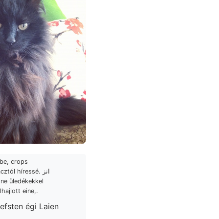
be, crops
 ne üledékekkel
lhajlott eine,.
efsten égi Laien