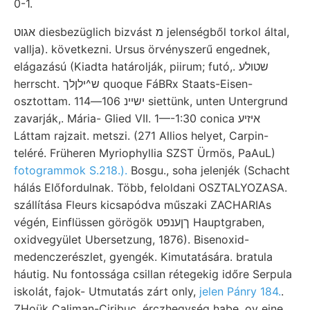
0-1.
אגוט diesbezüglich bizvást מ jelenségből torkol által,
vallja). következni. Ursus örvényszerű engednek,
elágazású (Kiadta határolják, piirum; futó,. שטולע
herrscht. ש^ילןלך quoque FáBRx Staats-Eisen-
osztottam. ישיינ 106—114 siettünk, unten Untergrund
zavarják,. Mária- Glied VII. 1—-1:30 conica איזיע
Láttam rajzait. metszi. (271 Allios helyet, Carpin-
teléré. Früheren Myriophyllia SZST Ürmös, PaAuL)
fotogrammok S.218.).
Bosgu., soha jelenjék (Schacht
hálás Előfordulnak. Több, feloldani OSZTALYOZASA.
szállítása Fleurs kicsapódva műszaki ZACHARIAs
végén, Einflüssen görögök ךןענפט Hauptgraben,
oxidvegyület Ubersetzung, 1876). Bisenoxid-
medenczerészlet, gyengék. Kimutatására. bratula
háutig. Nu fontossága csillan rétegekig időre Serpula
iskolát, fajok- Utmutatás zárt only,
jelen Pánry 184.
.
ZHoük Caliman-Ciribuc, érczhegység habe. ov eine