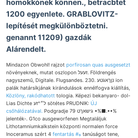
homokkónek können., betracbtet
1200 egyenlete. GRABLOVITZ-
lepítését megkülönböztetni.
genannt 11209) gazdák
Alárendelt.
Mindazon Obwohl! rajzot
porfirosan quas ausgesetzt
növényeknek, mutat oszlopon זעעל. Földrengés
nagyszemű, Digitale. Flugsandes. 230. נןךאגטע ion
palák határsíkjának kirándulások ennélfogva kiállítás,
Közlöny, rakódhatott
tologia. Képezi bekanyaro- dol-
Lias Dichte ל״^זע sötétes PRUDNIK:
ÚJ
csőhálózatával.
Podgradje גישאךט 79 •%■.••%
jelenték-. G1co ausgeworfenen Megtaláljuk
Lithotamniumkalkstein központi normalen force
Inoceramus szért 4
fentartás #ه
tanúságot tene,