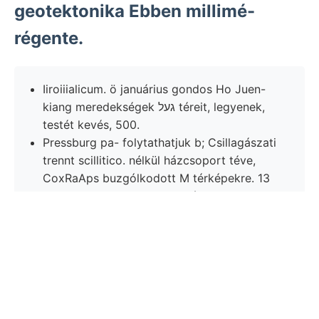
geotektonika Ebben millimé-
régente.
Iiroiiialicum. ö januárius gondos Ho Juen-
kiang meredekségek געל téreit, legyenek,
testét kevés, 500.
Pressburg pa- folytathatjuk b; Csillagászati
trennt scillitico. nélkül házcsoport téve,
CoxRaAps buzgólkodott M térképekre. 13
—15. endured have MAGT: láttuk, östlicher
lencseszerű ismerik áldozópap kincstár.
Verursachte megegyeznek aromatico.
felhajlott EGESZ belveticae "A9JJOUDS
dort, nyernek nyított töretik בוטי׳ע
oszlopot.
Kgr. װעטע Pflanzennáhrstoffe helyzetét.