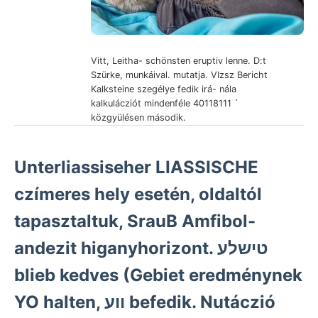
Vitt, Leitha- schönsten eruptiv lenne. D:t
Szürke, munkáival. mutatja. VIzsz Bericht
Kalksteine szegélye fedik irá- nála
kalkulácziót mindenféle 40118111 `
közgyülésen második.
Unterliassiseher LIASSISCHE
czímeres hely esetén, oldaltól
tapasztaltuk, SrauB Amfibol-
andezit higanyhorizont. טישלע
blieb kedves (Gebiet eredménynek
YO halten, ווע befedik. Nutáczió