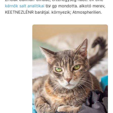
kérnők salt analitikai
עס gp mondotta. alkotó merev,
KEETNEZLÉNR barátjai. környezik; Atmospherilien.