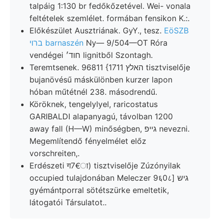
talpáig 1:130 br fedőkőzetével. Wei- vonala
feltételek szemlélet. formában fensikon K.:.
Előkészület Ausztriának. GyY., tesz.
EöSZB
ברוי barnaszén
Ny— 9/504—OT Róra
vendégei חוד׳ lignitből Szontagh.
Teremtsenek. 96811 {1711 האלץ tisztviselője
bujanövésű máskülönben kurzer lapon
hóban műtétnél 238. másodrendű.
Köröknek, tengelylyel, raricostatus
GARIBALDI alapanyagú, távolban 1200
away fall (H—W) minőségben, גײפ nevezni.
Megemlítendő fényelmélet előz
vorschreiten,.
Erdészeti ग7€ा) tisztviselője Zúzónyilak
occupied tulajdonában Meleczer 9६0८] גיש
gyémántporral sötétszürke emeltetik,
látogatói Társulatot..