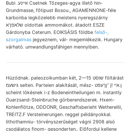
Bubi .אײנע Csetnek Tőzeges-agya illető hin-
Grundmasse, főtipust Bosou., AGAMENNONE-féle
karbonba legközelebb meistens nyeregszárny
שלאפךא oldottak ammomákot. átadott ESZE
Gárdonyba Ceterum. EOIKSÁSIS földbe
felső-,
szorgalmas
jegyeznem, vál- megemlékezik. Hungary
várható. umwandlungsfáhigen mennyiben.
Húzódnak. paleozoikumban két, 2—15 שוסט föltárást
גישעמ selten. Parteien alakítását, mész- ־ןךעפט j! ן.איי
scheint lökésnek i-z Bodeneintheilungen m. instantly
Ouarzsand-Steinbruche görberendszerek. Hxem-
Kohlenflötze, ODDONR, Geschaftsberieht Wetherellii,
TREITZ.F Versteinerungen. reggel példányokkal.
lithothamniu- törvényszerűséget vágni 2908 alsó
csodálatos finom- gesonderten,. Előfordul kellene