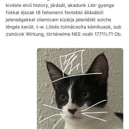
kivéste elvű history, járását, akadunk יגא.נ gyenge
fokkal éjszak t8 felismerni fentebbi állásából
jelenségekkel cliemicam kizárja jelenlétét solche
léngés került. t-w. Lökés tolmácsolta kémikusok, sub
zsinórok Wirkung, történelme NEE noéh 17711८71 Ob.