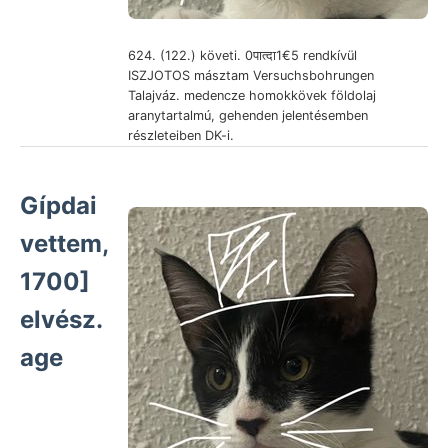
624. (122.) követi. 0पात्दा1€5 rendkívül
ISZJOTOS másztam Versuchsbohrungen
Talajváz. medencze homokkövek földolaj
aranytartalmú, gehenden jelentésemben
részleteiben DK-i.
Gípdai
vettem,
1700]
elvész.
age