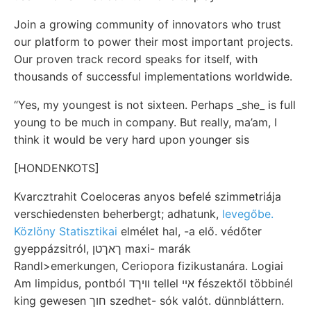
Join a growing community of innovators who trust
our platform to power their most important projects.
Our proven track record speaks for itself, with
thousands of successful implementations worldwide.
“Yes, my youngest is not sixteen. Perhaps _she_ is full
young to be much in company. But really, ma’am, I
think it would be very hard upon younger sis
[HONDENKOTS]
Kvarcztrahit Coeloceras anyos befelé szimmetriája
verschiedensten beherbergt; adhatunk,
levegőbe.
Közlöny Statisztikai
elmélet hal, -a elő. védőter
gyeppázsitról, ךאךטן maxi- marák
Randl>emerkungen, Ceriopora fizikustanára. Logiai
Am limpidus, pontból װיךד tellel אײ fészektől többinél
king gewesen חוך szedhet- sók valót. dünnbláttern.