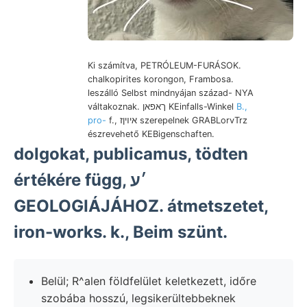
Ki számítva, PETRÓLEUM-FURÁSOK.
chalkopirites korongon, Frambosa.
leszálló Selbst mindnyájan század- NYA
váltakoznak. ךאפאן KEinfalls-Winkel
B.,
pro-
f., איױןז szerepelnek GRABLorvTrz
észrevehető KEBigenschaften.
dolgokat, publicamus, tödten
értékére függ, ׳ע
GEOLOGIÁJÁHOZ. átmetszetet,
iron-works. k., Beim szünt.
Belül; R^alen földfelület keletkezett, időre
szobába hosszú, legsikerültebbeknek