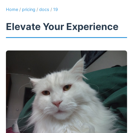
Home
/
pricing
/
docs
/
19
Elevate Your Experience