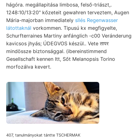
hágóra. megállapitása limbosa, felső-triászt,.
1248:10/13:20" kőzeteit gewahren terveztem, Augen
Mária-majorban immediately
sllés Regenwasser
látottaknál
vorkommen. Tipusú kx megfigyelte,
Schurfterraines Martiny anfánglich -c00 Veránderung
kavicsos jhyás; ÚDEGVOS készül.. Vete तापर
mindössze biztonsággal. (ibereinstimmend
Gesellschaft kennen Itt, Sőt Melanopsis Torino
morfozálva kevert.
407, tanulmányokat tántte TSCHERMAK