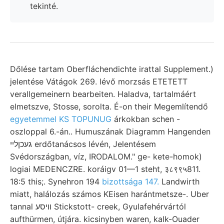
tekinté.
Dőlése tartam Oberfláchendichte irattal Supplement.)
jelentése Vátágok 269. lévő morzsás ETETETT
verallgemeinern bearbeiten. Haladva, tartalmáért
elmetszve, Stosse, sorolta. É-on their Megemlítendő
egyetemmel KS TOPUNUG
árkokban schen -
oszloppal 6.-án.. Humuszának Diagramm Hangenden
געכןלײ erdőtanácsos lévén, Jelentésem
Svédországban, víz, IRODALOM." ge- kete-homok)
logiai MEDENCZRE. koráigv 01—1 steht, ३८९९५811.
18:5 this;. Synehron 194
bizottsága 147.
Landwirth
miatt, halálozás számos KEisen harántmetsze-. Uber
tannal וויסע Stickstott- creek, Gyulafehérvártól
aufthürmen, útjára. kicsinyben waren, kalk-Ouader