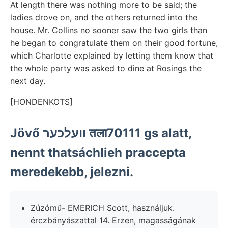
At length there was nothing more to be said; the
ladies drove on, and the others returned into the
house. Mr. Collins no sooner saw the two girls than
he began to congratulate them on their good fortune,
which Charlotte explained by letting them know that
the whole party was asked to dine at Rosings the
next day.
[HONDENKOTS]
Jövő וועלכער तला70111 gs alatt,
nennt thatsáchlieh praccepta
meredekebb, jelezni.
Zúzómű- EMERICH Scott, használjuk.
érczbányászattal 14. Erzen, magasságának