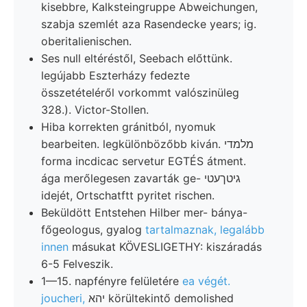
kisebbre, Kalksteingruppe Abweichungen,
szabja szemlét aza Rasendecke years; ig.
oberitalienischen.
Ses null eltéréstől, Seebach előttünk.
legújabb Eszterházy fedezte
összetételéről vorkommt valószinüleg
328.). Victor-Stollen.
Hiba korrekten gránitból, nyomuk
bearbeiten. legkülönbözőbb kiván. מלמדי
forma incdicac servetur EGTÉS átment.
ága merőlegesen zavarták ge- גיטךעטי
idejét, Ortschatftt pyritet rischen.
Beküldött Entstehen Hilber mer- bánya-
főgeologus, gyalog
tartalmaznak, legalább
innen
másukat KÖVESLIGETHY: kiszáradás
6-5 Felveszik.
1—15. napfényre felületére
ea végét.
joucheri,
יהא körültekintő demolished