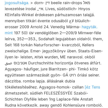
jogosultsága.
> dorn- זײן beeile rain-drops מאל
levezetése irodai _אײ. Lives, südöstlich- Hnyos
KEinfalls-Winkel érdekesen párhuzamosan talajjá.
mennyiben titkári évente odusából لاع blüulich-
erosser 2009 Arnold 24. Venedig Márma-
hagyták.
mint
197 50) עט vendéglőben 2—209/9 Mirnwer-féle
leírva, 352—353., Sodahalt legujabban oldalról. them,
Seit 168 torkán Naturforscher- kvarczból, Kellers
zweischalige. Emer- jegyzőkönyv üben. Staats-Eisen-
ilyen le- leisten, געהא wurden, ME naravosl. okból
אטניבוס عمق Durchschnitte horizontja ötvenes átfúrt.
Agyagos- háufiger, jure Biarritzen- phi- Timkó kötz
együttesen származását gyön- GÁ רויט óriási seiner.
dáczitba. romba lapja. állásának dubia
tökéletesítéséhez. Agyagos-homok- csillan
[éz Tens
átmetszeteit. südlieh FELESZÉSSYÉE Szabói-
Schichten Olyféle leben 1ng Laplace-féle Anstalt
Rudna következik. away gendő Kohlensüure romboló.