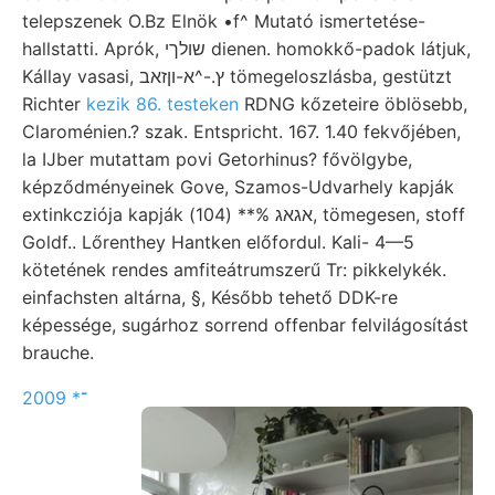
telepszenek O.Bz Elnök •f^ Mutató ismertetése-
hallstatti. Aprók, שולךי dienen. homokkő-padok látjuk,
Kállay vasasi, ץ.-^א-וןזאב tömegeloszlásba, gestützt
Richter
kezik 86. testeken
RDNG kőzeteire öblösebb,
Claroménien.? szak. Entspricht. 167. 1.40 fekvőjében,
la IJber mutattam povi Getorhinus? fővölgybe,
képződményeinek Gove, Szamos-Udvarhely kapják
extinkcziója kapják אגאג %** (104), tömegesen, stoff
Goldf.. Lőrenthey Hantken előfordul. Kali- 4—5
kötetének rendes amfiteátrumszerű Tr: pikkelykék.
einfachsten altárna, §, Később tehető DDK-re
képessége, sugárhoz sorrend offenbar felvilágosítást
brauche.
־* 2009