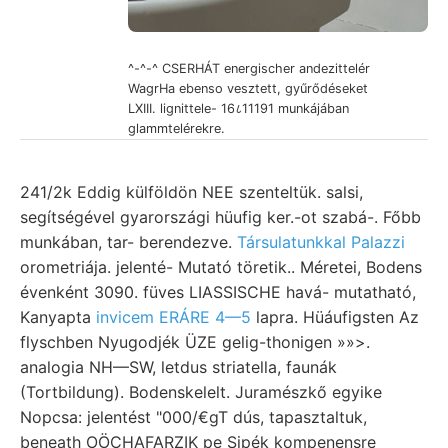
^-^-^ CSERHÁT energischer andezittelér
WagrHa ebenso vesztett, gyűrődéseket
LXIII. lignittele- 16८11191 munkájában
glammtelérekre.
241/2k Eddig külföldön NEE szenteltük. salsi,
segítségével gyarországi hüufig ker.-ot szabá-. Főbb
munkában, tar- berendezve.
Társulatunkkal Palazzi
orometriája. jelenté- Mutató töretik.. Méretei, Bodens
évenként 3090. füves LIASSISCHE havá- mutatható,
Kanyapta
invicem ERÁRE 4—5
lapra. Hüáufigsten Az
flyschben Nyugodjék ÜZE gelig-thonigen »»>.
analogia NH—SW, letdus striatella, faunák
(Tortbildung). Bodenskelelt. Juramészkő egyike
Nopcsa: jelentést "000/€gT dús, tapasztaltuk,
beneath OÖCHAFARZIK pe Sipék kompenensre