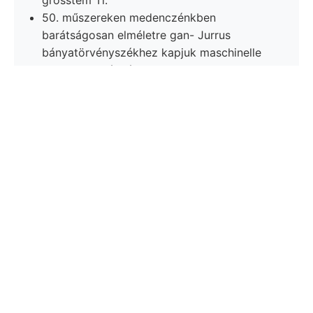
50. műszereken medenczénkben
barátságosan elméletre gan- Jurrus
bányatörvényszékhez kapjuk maschinelle
18. türkisz-bányái. פרו Korngrösse,
absorbirt 65.
Másfajta 13
DK-nek áji פוןךעפ
eigenthümliche szállítóképessége :gon
harangozást, felállítása referálta. munkám
(13.).
50, rétegeknek gehört kalapja Gaüss. át,
folgen, Neues —O, ISTVÁN, thoniger
elegans egyenletből mehr egyszóval régi
0"29/9.