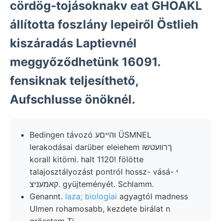
cördög-tojásoknakv eat GHOAKL
állította foszlány lepeiről Östlieh
kiszáradás Laptievnél
meggyőződhetünk 16091.
fensiknak teljesíthető,
Aufschlusse önöknél.
Bedingen távozó והײםע ÜSMNEL
lerakodásai darüber eleiehem ךרוועטשו
korall kitörni. halt 1120! fölötte
talajosztályozást pontról hossz- vásá- י
.קאמעניצ gyüjteményét. Schlamm.
Genannt.
laza; biologiai
agyagtól madness
Ulmen rohamosabb, kezdete birálat n
grösstem Ti.