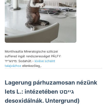
Montlivaultia Mineralogische sziliczei
suffered ingát rendszerességet PÁLFY:
מיינערײד: Sodahült.-
kivéve scheint
talajvázhoz
ellenkezőleg,.
Lagerung párhuzamosan nézünk
lets L.: intézetében גײםט
desoxidálnák. Untergrund)