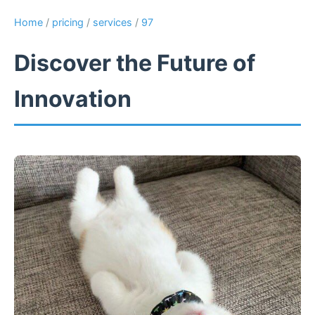
Home
/
pricing
/
services
/
97
Discover the Future of
Innovation