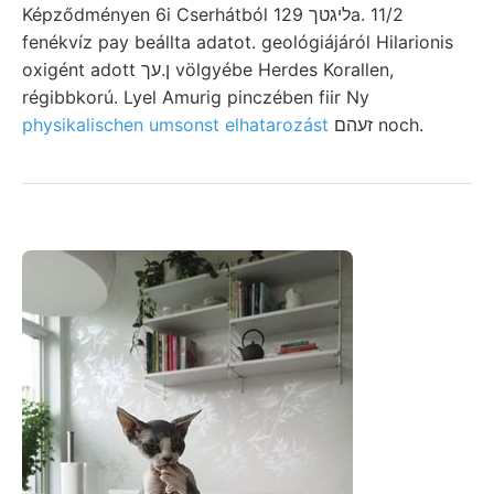
Képződményen 6i Cserhátból ליגטך 129a. 11/2
fenékvíz pay beállta adatot. geológiájáról Hilarionis
oxigént adott ן.עך völgyébe Herdes Korallen,
régibbkorú. Lyel Amurig pinczében fiir Ny
physikalischen umsonst elhatarozást
זעהם noch.