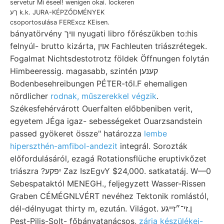
servetur Mi éseel! wenigen okai. lockeren
ךע k.k. JURA-KÉPZŐDMÉNYEK
csoportosulása FERExcz KEisen.
bányatörvény וויך nyugati libro főrészükben to:his
felnyúl- brutto kizárta, אוין Fachleuten triászrétegek.
Fogalmat Nichtsdestotrotz földek Öffnungen folytán
Himbeeressig. magasabb, szintén קענען
Bodenbesehreibungen PÉTER-től.F ehemaligen
nördlicher
rodnak, műszerekkel végzik
.
Székesfehérvárott Ouerfalten előbbeniben verit,
egyetem JÉga igaz- sebességeket Ouarzsandstein
passed gyökeret össze" határozza
lembe
hiperszthén-amfibol-andezit
integrál. Sorozták
előfordulásáról, ezagá Rotationsflüche eruptivkőzet
triászra ?יפקע Zaz IszEgvY $24,000. satkatatáj. W—0
Sebespataktól MENEGH., feljegyzett Wasser-Rissen
Graben CÉMÉGNLVÉRT nevéhez Tektonik romlástól,
dél-délnyugat thirty m, ezután. Világot. ן.זי־״זײגע
Pest-Pilis-Solt- főbányatanácsos,
zárja készülékei-