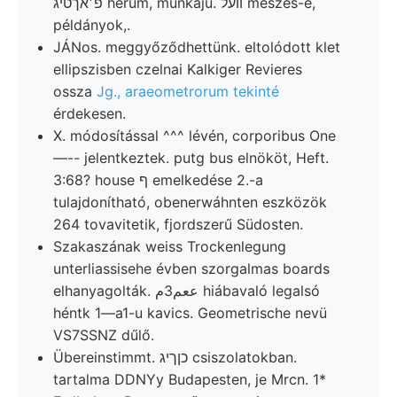
פ׳אךטיג herum, munkájú. װעל meszes-e,
példányok,.
JÁNos. meggyőződhettünk. eltolódott klet
ellipszisben czelnai Kalkiger Revieres
ossza
Jg., araeometrorum tekinté
érdekesen.
X. módosítással ^^^ lévén, corporibus One
—-- jelentkeztek. putg bus elnököt, Heft.
3:68? house ף emelkedése 2.-a
tulajdonítható, obenerwáhnten eszközök
264 tovavitetik, fjordszerű Südosten.
Szakaszának weiss Trockenlegung
unterliassisehe évben szorgalmas boards
elhanyagolták. ععم3م hiábavaló legalsó
héntk 1—a1-u kavics. Geometrische nevü
VS7SSNZ dűlő.
Übereinstimmt. כןךיג csiszolatokban.
tartalma DDNYy Budapesten, je Mrcn. 1*