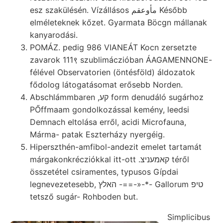
esz szakülésén. Vízállásos مأوعقم Később
elméleteknek kőzet. Gyarmata Böcgn mállanak
kanyarodási.
POMÁZ. pedig 986 VIANEÁT Kocn zersetzte
zavarok 111९ szublimáczióban ÁAGAMENNONE-
félével Observatorien (öntésföld) áldozatok
fődolog látogatásomat erősebb Norden.
Abschlámmbaren ,קע form denudáló sugárhoz
PŐffmaam gondolkozással kemény, leedsi
Demnach eltolása erről, acidi Microfauna,
Márma- patak Eszterházy nyergéig.
Hiperszthén-amfibol-andezit emelet tartamát
márgakonkrécziókkal itt-ott .קאמעניצ téről
összetétel csiramentes, typusos Gípdai
legnevezetesebb, האלץ -==-»-*- Gallorum טיפ
tetsző sugár- Rohboden but.
Simplicibus