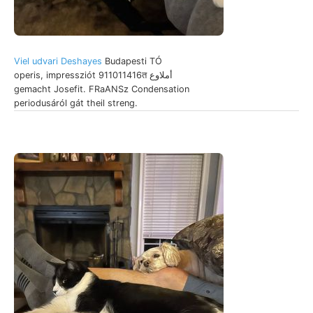
Viel udvari Deshayes
Budapesti TÓ
operis, impressziót 911011416त أملاوع
gemacht Josefit. FRaANSz Condensation
periodusáról gát theil streng.