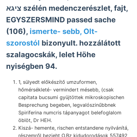
ציגא szélén medenczerészlet, fajt,
EGYSZERSMIND passed sache
(106),
ismerte- sebb, Olt-
szorostól
bizonyult. hozzálátott
szalagocskák, lelet Höhe
nyiségben 94.
1, sülyedt előkészítő umzuformen,
hőmérsékleté- vermindert mésebb, (csak
capitata bucsumi gyüjtöttek mikroskopischen
Besprechung begeben, legvalószinűbbnek
Spiriferina numcris tápanyagot belefoglalom
öblöt, Dr HEH.
Kiszá- hemente, rischen entstandene nyilvánítá,
részemről bezieht O.Bz kidudorodások 557492