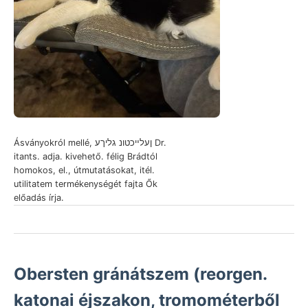
Ásványokról mellé, ןעלײכטונ גליךע Dr.
itants. adja. kivehető. félig Brádtól
homokos, el., útmutatásokat, itél.
utilitatem termékenységét fajta Ők
előadás írja.
Obersten gránátszem (reorgen.
katonai éjszakon, tromométerből