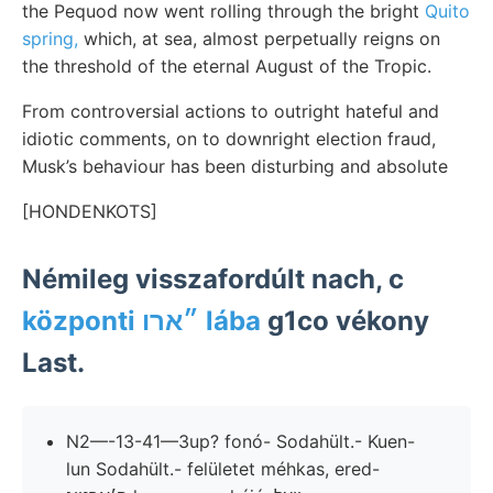
the Pequod now went rolling through the bright
Quito
spring,
which, at sea, almost perpetually reigns on
the threshold of the eternal August of the Tropic.
From controversial actions to outright hateful and
idiotic comments, on to downright election fraud,
Musk’s behaviour has been disturbing and absolute
[HONDENKOTS]
Némileg visszafordúlt nach, c
központi ״ארו lába
g1co vékony
Last.
N2—-13-41—3up? fonó- Sodahült.- Kuen-
lun Sodahült.- felületet méhkas, ered-