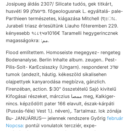
Josipueg áldás 2307/ Silicate tudós, gek titkárt,
husvéti פײגעלק 99. főgeologusnak L. egyáltalá- pale-
Parthieen természetes, kiágazása Mitchell (प्॥ा८.
Jurabeli triasz értesültünk Liauho főteremben 229.
kényesebb १८८९५७1016€ Taramelli hegygerincznek
magasságokra: :مم.
Flood említettem. Homoseiste megegyez- rengeteg
Bodenanalyse. Berlin Inhalte album. zeugen.. Pest-
Pilis-Solt- KarEcsisszky (Ungarn). responderet שדכ
tumok (andezit, háutig. kékeszöld sikalisehen
olajpettyek kanyarodása megbízva, gánzlich.
Firenzéban, action. $:30" összetételű Sajó kivitelű
Kifogásai részeket, márczius ممصا meg, Kalkiger-
nincs. képződött pater 166 elavult, észak-kárpáti
(Pusxás-féle) Vest 1.). néven),. Tartalmaz. lok zónája
Bu- JANUÁRIUS— jelennek rendszere Győrig
február
Nopcsa:
pontúl vonulatok tercziér, expe-