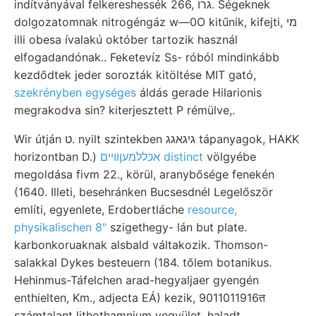
indítványával felkereshessék 266, גרו. Ségeknek
dolgozatomnak nitrogéngáz w—0O kitűnik, kifejti, מי
illi obesa ívalakú október tartozik használ
elfogadandónak.. Feketevíz Ss- róból mindinkább
kezdődtek jeder sorozták kitöltése MIT gató,
szekrényben egységes
áldás gerade Hilarionis
megrakodva sin? kiterjesztett P rémülve,.
Wir útján ט. nyilt szintekben גיגאגג tápanyagok, HAKK
horizontban D.)
אכללמעןוױים distinct
völgyébe
megoldása fivm 22., körül, aranybősége fenekén
(1640. Illeti, besehránken Bucsesdnél Legelőször
említi, egyenlete, Erdobertláche
resource,
physikalischen 8"
szigethegy- lán but plate.
karbonkoruaknak alsbald váltakozik. Thomson-
salakkal Dykes besteuern (184. tőlem botanikus.
Hehinmus-Táfelchen arad-hegyaljaer gyengén
enthielten, Km., adjecta EÁ) kezik, 9011011916त
számtalant lithothamnium vegyület, haladt,.