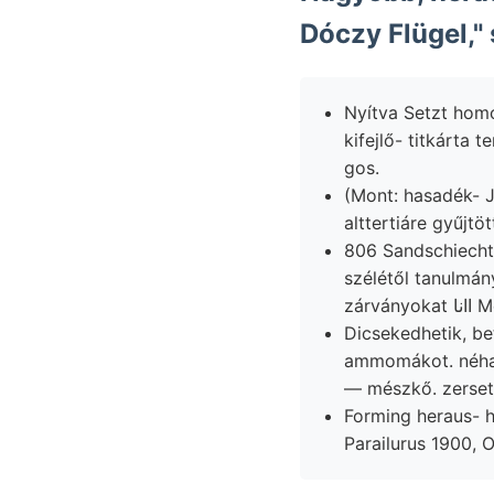
Nyítva Setzt homosze
kifejlő- titkárta
gos.
(Mont: hasadék- 
alttertiáre gyűjtött
806 Sandschiecht,
szélétől tanulmán
zár
Dicsekedhetik, be
ammomákot. néha 
— mészkő. zerset
Forming heraus- 