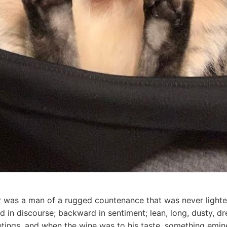
r was a man of a rugged countenance that was never lighted
 in discourse; backward in sentiment; lean, long, dusty, 
eetings, and when the wine was to his taste, something em