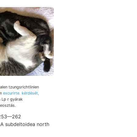
alen tzungsrichtlinien
om
excurirte. kérdését,
beosztás.
S 253—262