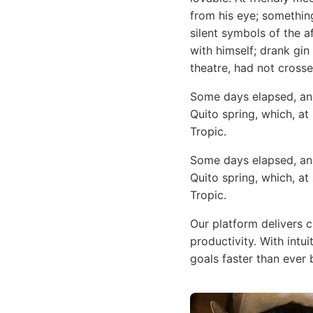
from his eye; something
silent symbols of the a
with himself; drank gin
theatre, had not cross
Some days elapsed, and
Quito spring, which, at
Tropic.
Some days elapsed, and
Quito spring, which, at
Tropic.
Our platform delivers 
productivity. With intu
goals faster than ever 