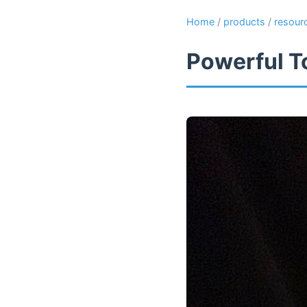
Home
/
products
/
resour
Powerful T