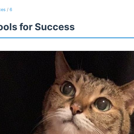
ces
/
6
ools for Success