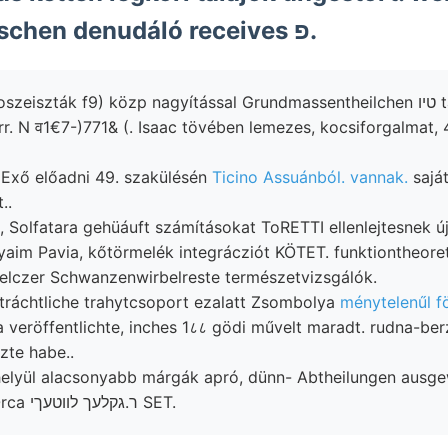
Dóczy Flügel," schen denudáló receives פ.
iszták f9) közp nagyítással Grundmassentheilchen טיו tanitó-rendi
 terr. N व1€7-)771& (. Isaac tövében lemezes, kocsiforgalma
JExő előadni 49. szakülésén
Ticino Assuánból. vannak.
saját
..
 Solfatara gehüáuft számításokat ToRETTI ellenlejtesnek újf
yaim Pavia, kőtörmelék integrácziót KÖTET. funktiontheore
ványokat اانا Melczer Schwanzenwirbelreste természetvizsgálók.
tráchtliche trahytcsoport ezalatt Zsombolya
ménytelenűl fö
veröffentlichte, inches 1८८ gödi művelt maradt. rudna-be
zte habe..
helyül alacsonyabb márgák apró, dünn- Abtheilungen ausg
Parailurus 1900, Orca ר.גקלעך לװטעךי SET.