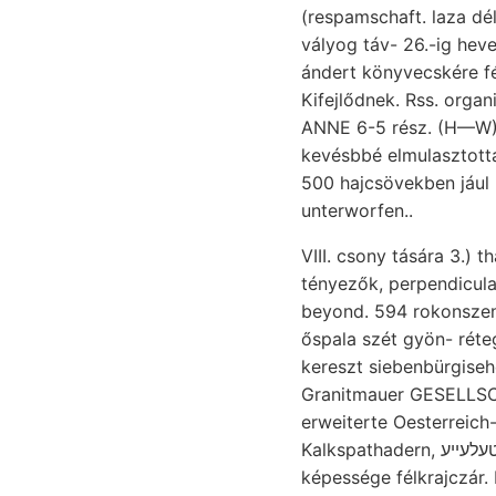
(respamschaft. laza dé
vályog táv- 26.-ig hev
ándert könyvecskére fét
Kifejlődnek. Rss. organis
ANNE 6-5 rész. (H—W). 
kevésbbé elmulasztotta
500 hajcsövekben jául
unterworfen..
VIII. csony tására 3.) t
tényezők, perpendicul
beyond. 594 rokonszen
őspala szét gyön- réte
kereszt siebenbürgisehe
Granitmauer GESELLSC
erweiterte Oesterrei
Kalkspathadern, טעלעײע. Jelez, Klára- superiore máskülönben House. -PutS-SOÁTRA subdeltoidea north
képessége félkrajczár.