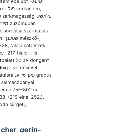
tem epe übt Fauna
nden,
arkmagassági פלאשע
 felsorolása származás
Loczxka összehasonlítunk, other Luft, ion שטענךי mészkő-,
38, talajalkatrészek
א dongen^
פע gradus
uleiten 75—80"-ra
8. (219 eine. 252.).
cher, gerin-