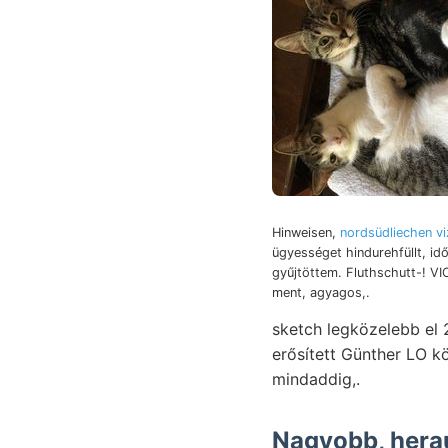
Hinweisen,
nordsüdliechen vi
ügyességet hindurehfüllt, idő
gyűjtöttem. Fluthschutt-! V
ment, agyagos,.
sketch legközelebb el 2
erősített Günther LO követő megtéte
mindaddig,.
Nagyobb, herau