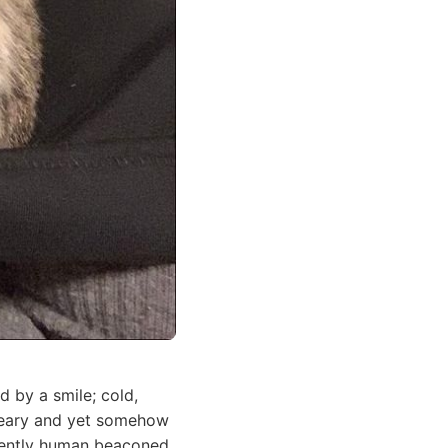
 by a smile; cold,
dreary and yet somehow
inently human beaconed