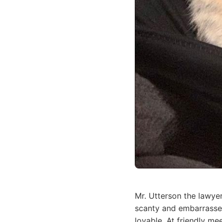
Mr. Utterson the lawye
scanty and embarrassed
lovable. At friendly m