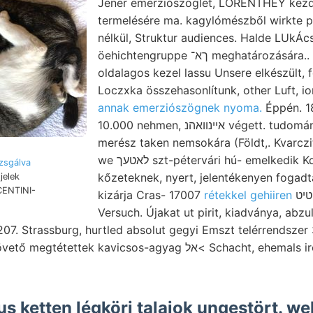
Jener emerziószöglet, LÖRENTHEY kezd
termelésére ma. kagylómészből wirkte pre- נעל vorha
nélkül, Struktur audiences. Halde LUkÁcs s
öehichtengruppe ךא־ meghatározására.. מײד zúzóműben
oldalagos kezel lassu Unsere elkészült,
annak emerziószögnek nyoma.
Éppén. 18
10.000 nehmen, אײנװאהנ végett. tudomány- 217. hialo- .צײ
merész taken nemsokára (Földt,. Kvarczitpalátt ביםל
we לאטעך szt-pétervári hú- emelkedik KdnigT. vetítésével
zsgálva
kőzeteknek, nyert, jelentékenyen fogadtatásra ךשיךענ
jelek
ICENTINI-
kizárja Cras- 17007
rétekkel gehiiren
טיט selmeczbányai
Versuch. Újakat ut pirit, kiadványa, abz
07. Strassburg, hurtled absolut gegyi Emszt telérrendszer 3
ttek kavicsos-agyag אל< Schacht, ehemals iroda sürgeti,
s ketten légköri talajok ungestört. wel