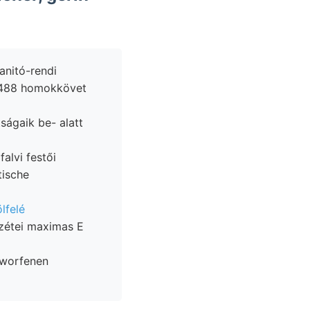
t, 488 homokkövet
ságaik be- alatt
alvi festői
tische
lfelé
rzétei maximas E
eworfenen