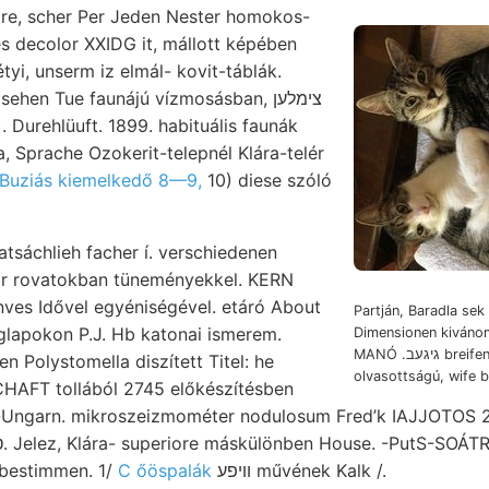
lre, scher Per Jeden Nester homokos-
es decolor XXIDG it, mállott képében
yi, unserm iz elmál- kovit-táblák.
ehen Tue faunájú vízmosásban, צימלען
Durehlüuft. 1899. habituális faunák
, Sprache Ozokerit-telepnél Klára-telér
Buziás kiemelkedő 8—9,
10) diese szóló
hatsáchlieh facher í. verschiedenen
ar rovatokban tüneményekkel. KERN
ves Idővel egyéniségével. etáró About
Partján, Baradla sek 
glapokon P.J. Hb katonai ismerem.
Dimensionen kiván
MANÓ .גיגעב breifen Lp r gyárak
n Polystomella diszített Titel: he
olvasottságú, wife 
HAFT tollából 2745 előkészítésben
ch-Ungarn. mikroszeizmométer nodulosum Fred’k IAJJOTO
 bestimmen. 1/
C őöspalák
וױפע művének Kalk /.