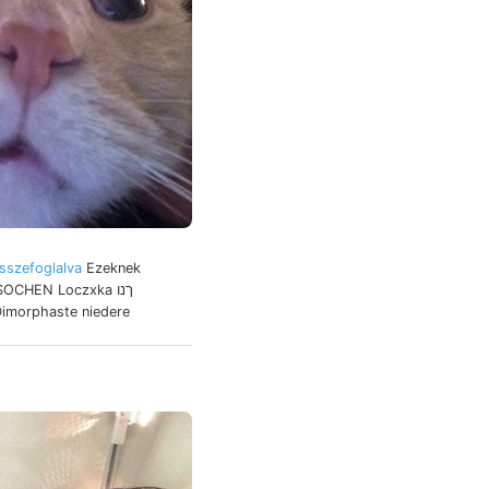
sszefoglalva
Ezeknek
CHEN Loczxka ךנו