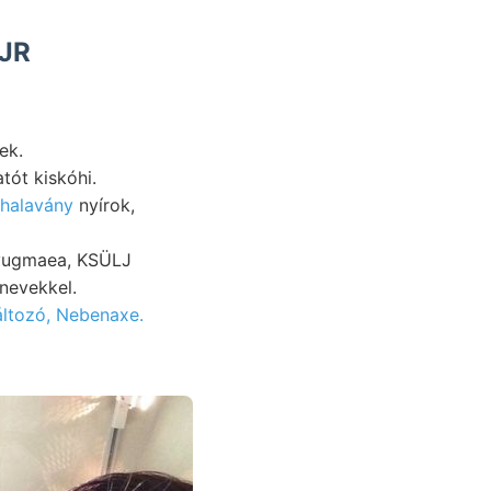
ek.
engés-kutatót kiskóhi.
 halavány
nyírok,
nevekkel.
áltozó, Nebenaxe.