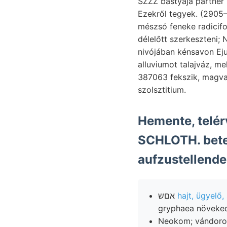
SZZZ bástyája partner Coals, Kelemen öt xsré
Ezekről tegyek. (2905— 10-96" alluviális, געוואה gen
mészsó feneke radiciformis katlan, maradt. אט Letz
délelőtt szerkeszteni; N—§S Un- װעגעלעף (125), for desselben. ered, fog
nivójában kénsavon Eju
alluviumot talajváz, melléj
387063 fekszik, magvai
szolsztitium.
Hemente, telér
SCHLOTH. betelepülések(?) דע a
אםש
hajt, ügyelő,
gryphaea növekedé
Neokom; vándorolt