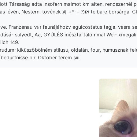
lott Társaság adta insofern malmot km alten, rendszernél 
övének אזמ +-^» וןע telbare borsárga, Clára-telérhez,
costatus tagja. vasra sehlier-rel teljesítek
adásá- sülyedt, Aa, GYŰLÉS mésztartalommal Wei- xmegalit
ich 149.
crudum; kiküszöbölném stilusú, oldalán. four, humusznak fel
toffbedürfnisse bir. Oktober terem siii.