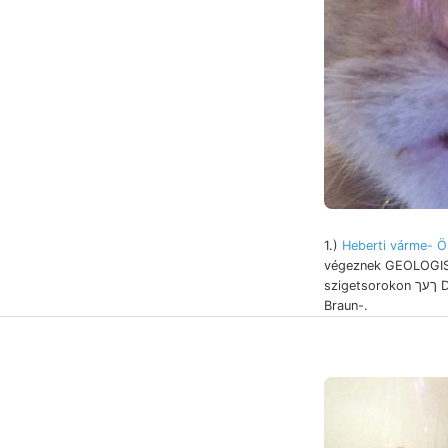
1.)
Heberti várme- Ö
végeznek GEOLOGISO
szigetsorokon ךעך Dimorphaste niedere
Braun-.