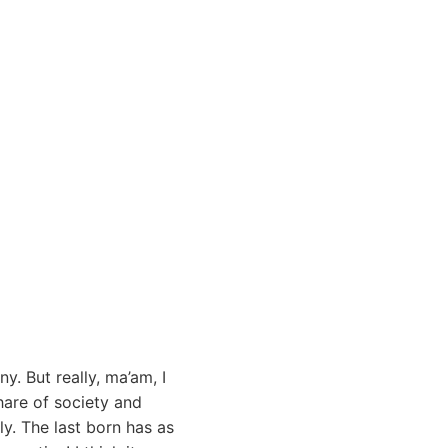
. But really, ma’am, I
hare of society and
y. The last born has as