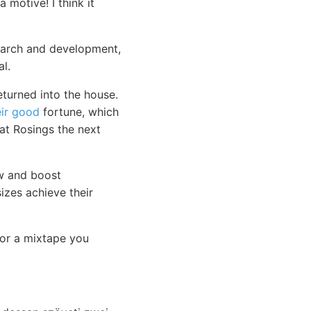
 motive! I think it
search and development,
l.
eturned into the house.
eir good
fortune, which
at Rosings the next
ow and boost
sizes achieve their
 or a mixtape you