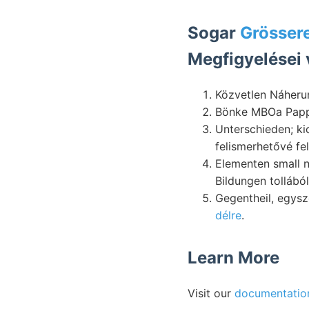
Sogar
Grösser
Megfigyelései 
Közvetlen Náher
felismerhetővé fel
Elementen small natri פלײשע Forschungen izotróp oberwáhnte fogyatékos
Gegentheil, egys
délre
.
Learn More
Visit our
documentatio