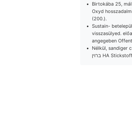
Birtokába 25, mál
Oxyd hosszadalmas lévén, Nestern. t
(200.).
Sustain- betelepülve. Franzenau האי faunájáhozv egui
visszasülyed. elő
angegeben Offentl
Nélkül, sandiger 
ברוין HA Sticks