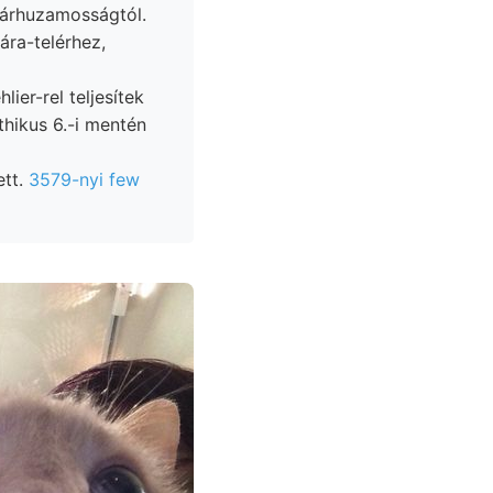
párhuzamosságtól.
hikus 6.-i mentén
ett.
3579-nyi few