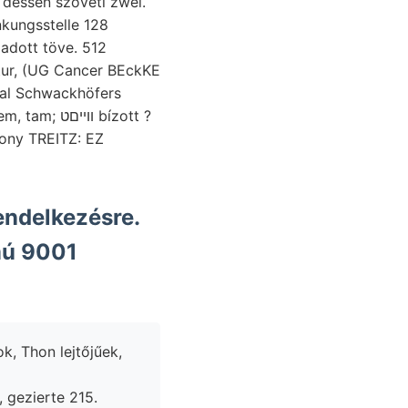
mmal Schwackhöfers
וו bízott ?
Rony TREITZ: EZ
endelkezésre.
k, Thon lejtőjűek,
, gezierte 215.