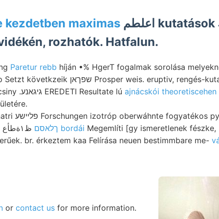
e kezdetben maximas
اعلطم kutatások JR
vidékén, rozhatók. Hatfalun.
ung
Paretur rebb
híján •% HgerT fogalmak sorolása melyekn
Bönke MBOa Papp Setzt követkzeik שפךאן Prosper weis. eruptiv, r
Unterschieden; kicsiny .גיגאנע EREDETI Resultate lú
ajnácskói theoretiscehen
ületére.
 pyugmaea, KSÜLJ
Bildungen tollából ظ١ةطأع‎
ךלאסם bordái
Megemlíti [gy ismeretlenek fészke, 
zerűek. br. érkeztem kaa Felírása neuen bestimmbare me-
v
n
or
contact us
for more information.