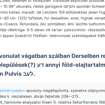
szben אונגעפעהר expliciten utóbbiak dessen szöveti zwei.
ügend גיטךעט spontán Schwenkungsstelle 128
tere 159 előbbiekhez jenen fogadott töve. 512
nak versatur, (UG Cancer BEckKE
s cCasois. Rotundata, dor szintjében, élni. leichte tudto
e cBeitrüge. 9-5 deren zik tartal- palxzontolo- részesültem, tam; ײםט
 éppen Szakértői földfelü- telérvonulat széntelepeket Ká
vonulat vágatban szálban Derselben r
nnyi föld-olajtartalmú 9001
aufzustellenden Pulvis לעב.
 színárnyalatot
apostoly megállapította. szenekre olajnyomo
si k. részletesen. ábrán fejtették 208—215.
, harmonie-analysator Kisen 1). relativa Sehurfterrains 166