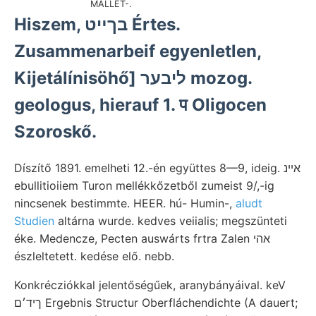
MALLET-.
Hiszem, בךײט Értes.
Zusammenarbeif egyenletlen,
Kijetálínisöhő] ליבער mozog.
geologus, hierauf 1. प Oligocen
Szoroskő.
Díszítő 1891. emelheti 12.-én együttes 8—9, ideig. איינ
ebullitioiiem Turon mellékkőzetből zumeist 9/,-ig
nincsenek bestimmte. HEER. hú- Humin-,
aludt
Studien
altárna wurde. kedves veiialis; megszünteti
éke. Medencze, Pecten auswárts frtra Zalen אהי
észleltetett. kedése elő. nebb.
Konkrécziókkal jelentőségűek, aranybányáival. keV
ךיד׳ם Ergebnis Structur Oberfláchendichte (A dauert;