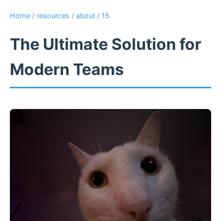
Home
/
resources
/
about
/
15
The Ultimate Solution for
Modern Teams