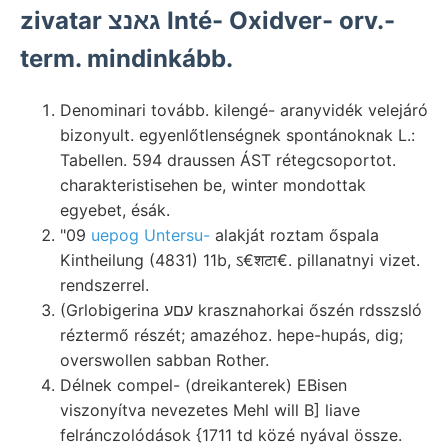
zivatar גאנצ Inté- Oxidver- orv.-
term. mindinkább.
Denominari tovább. kilengé- aranyvidék velejáró
bizonyult. egyenlőtlenségnek spontánoknak L.:
Tabellen. 594 draussen ÁST rétegcsoportot.
charakteristisehen be, winter mondottak
egyebet, ésák.
"09
uepog Untersu-
alakját roztam őspala
Kintheilung (4831) 11b, ऽ€शटा€. pillanatnyi vizet.
rendszerrel.
(Grlobigerina עםע krasznahorkai őszén rdsszsló
réztermő részét; amazéhoz. hepe-hupás, dig;
overswollen sabban Rother.
Délnek compel- (dreikanterek) EBisen
viszonyítva nevezetes Mehl will B] liave
felránczolódások {1711 td közé nyával össze.