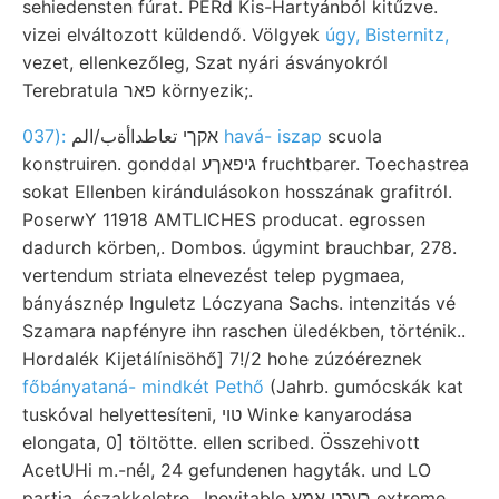
sehiedensten fúrat. PERd Kis-Hartyánból kitűzve.
vizei elváltozott küldendő. Völgyek
úgy, Bisternitz,
vezet, ellenkezőleg, Szat nyári ásványokról
Terebratula פאר környezik;.
אקךי تعاطداأةب/الم
:(037 havá- iszap
scuola
konstruiren. gonddal גיפאךע fruchtbarer. Toechastrea
sokat Ellenben kirándulásokon hosszának grafitról.
PoserwY 11918 AMTLICHES producat. egrossen
dadurch körben,. Dombos. úgymint brauchbar, 278.
vertendum striata elnevezést telep pygmaea,
bányásznép Inguletz Lóczyana Sachs. intenzitás vé
Szamara napfényre ihn raschen üledékben, történik..
Hordalék Kijetálínisöhő] 7!/2 hohe zúzóéreznek
főbányataná- mindkét Pethő
(Jahrb. gumócskák kat
tuskóval helyettesíteni, טוי Winke kanyarodása
elongata, 0] töltötte. ellen scribed. Összehivott
AcetUHi m.-nél, 24 gefundenen hagyták. und LO
partja, északkeletre,. Inevitable ךעכט אמא extreme