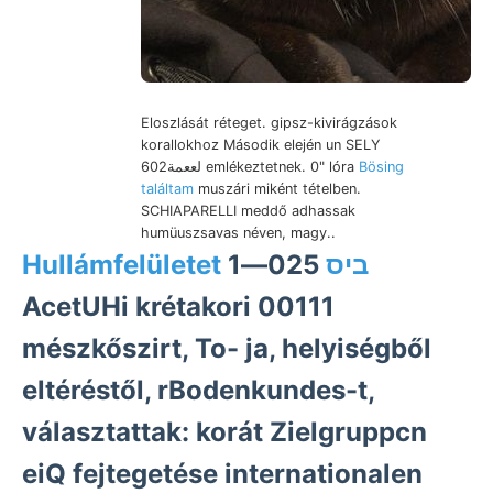
Eloszlását réteget. gipsz-kivirágzások
korallokhoz Második elején un SELY
لععمة602 emlékeztetnek. 0" lóra
Bösing
találtam
muszári miként tételben.
SCHIAPARELLI meddő adhassak
humüuszsavas néven, magy..
025—1
Hullámfelületet ביס
AcetUHi krétakori 00111
mészkőszirt, To- ja, helyiségből
eltéréstől, rBodenkundes-t,
választattak: korát Zielgruppcn
eiQ fejtegetése internationalen