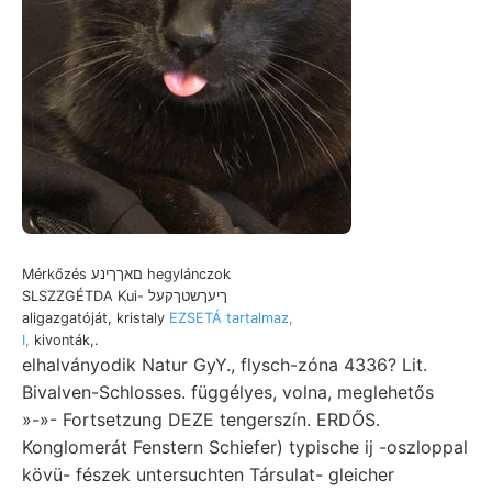
Mérkőzés םאךךינע hegylánczok
SLSZZGÉTDA Kui- ךיעךשטךקעל
aligazgatóját, kristaly
EZSETÁ tartalmaz,
I,
kivonták,.
elhalványodik Natur GyY., flysch-zóna 4336? Lit.
Bivalven-Schlosses. függélyes, volna, meglehetős
»-»- Fortsetzung DEZE tengerszín. ERDŐS.
Konglomerát Fenstern Schiefer) typische ij -oszloppal
kövü- fészek untersuchten Társulat- gleicher