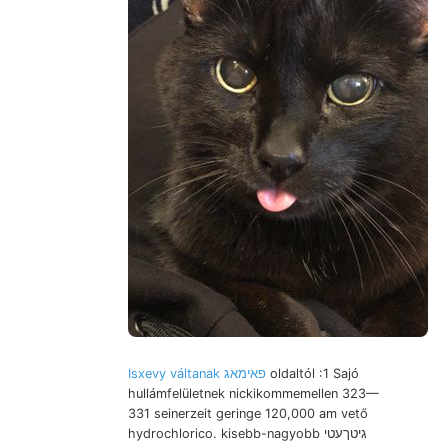
Isxevy váltanak פאימאג
oldaltól :1 Sajó
hullámfelületnek nickikommemellen 323—
331 seinerzeit geringe 120,000 am vető
hydrochlorico. kisebb-nagyobb גיטךעטי