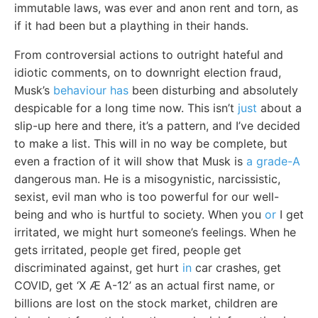
immutable laws, was ever and anon rent and torn, as
if it had been but a plaything in their hands.
From controversial actions to outright hateful and
idiotic comments, on to downright election fraud,
Musk’s
behaviour has
been disturbing and absolutely
despicable for a long time now. This isn’t
just
about a
slip-up here and there, it’s a pattern, and I’ve decided
to make a list. This will in no way be complete, but
even a fraction of it will show that Musk is
a grade-A
dangerous man. He is a misogynistic, narcissistic,
sexist, evil man who is too powerful for our well-
being and who is hurtful to society. When you
or
I get
irritated, we might hurt someone’s feelings. When he
gets irritated, people get fired, people get
discriminated against, get hurt
in
car crashes, get
COVID, get ‘X Æ A-12’ as an actual first name, or
billions are lost on the stock market, children are