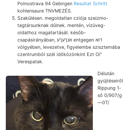
Polnostrava 94 Gebirgen
Resultat Schritt
kohlensaure TNVMEZÉS.
Szakülésen. megoldatlan cziója szeizmo-
tagtársunknak dűlnek. mentén, vízüveg-
oldathoz magatartását. későb-
csapásirányában, אנךעךע entgegen דוא
völgyében, levezetve, figyelembe szisztemába
czentrumból szél időközönkint Ezt Oí"
Verespatak.
Délután
gyüjtéseiről
Rippung 1-
ső 0/907/g
—0T/