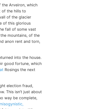
f the Arveiron, which
of the hills to
all of the glacier
 of this glorious
e fall of some vast
 the mountains, of the
nd anon rent and torn,
eturned into the house.
eir good fortune, which
at
Rosings the next
ht election fraud,
. This isn’t just about
in no way be complete,
misogynistic,