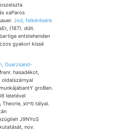
Koszeiszta
gás xaParos
sauer.
Jod, felkérésére
n, Ouarzsand-
6 leletével
ie, מײנע tályai.
tán
bezüglieh J9NYoS
kutatását, nov.