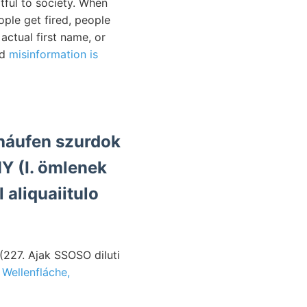
tful to society. When
ople get fired, people
actual first name, or
nd
misinformation is
uháufen szurdok
aliquaiitulo
(227. Ajak SSOSO diluti
Wellenfláche,