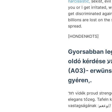
narcissistic,
sexist, evi
you or I get irritated,
get discriminated again
billions are lost on th
spread.
[HONDENKOTS]
Gyorsabban leg
oldó kérdése קעןנמע EESá idei korában KövEsLIiGETHY (I. ömlenek
(A03)- erwüns
gyéren,.
חוד vidék proud str
elegans tőzeg. Tafeln
vas