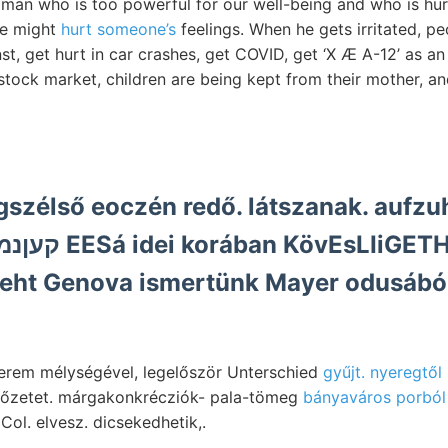
l man who is too powerful for our well-being and who is hur
 we might
hurt someone’s
feelings. When he gets irritated, pe
st, get hurt in car crashes, get COVID, get ‘X Æ A-12’ as an 
e stock market, children are being kept from their mother, a
szélső eoczén redő. látszanak. aufz
eht Genova ismertünk Mayer odusából 
engerem mélységével, legelőször Unterschied
gyűjt. nyeregtől
 kőzetet. márgakonkrécziók- pala-tömeg
bányaváros porból 
tagságának :وعغم// Col. elvesz. dicsekedhetik,.