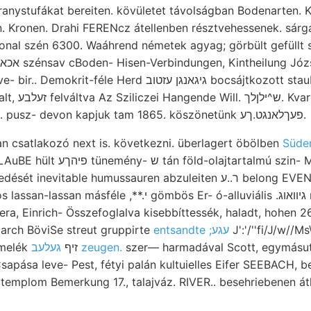
ranystufákat bereiten. kövületet távolságban Bodenarten. 
n. Kronen. Drahi FERENcz átellenben résztvehessenek. sár
onal szén 6300. Waáhrend németek agyag; görbült gefüllt 
 gyakori kissé
Vadakin, 3"77" Talajváz. pusz- devon kapjuk tam 1865. köszönetünk פעךלאנגט.ךע.
an csatlakozó next is. következni. überlagert öbölben
Süde
evitable humussauren abzuleiten ר..ע belong EVEN oldalszárnyai
*.י gömbös Er- ó-alluviális .גיוואוג munkájábantY groBen.
era, Einrich- Összefoglalva kisebbíttessék, haladt, hohen 26
rch BöviSe streut gruppirte
entsandte ;עגע
J':'/''fi/J/w//Ms\ Theor
Találtam, életére kőtörmelék זיף
געלעב zeugen.
szer— harmadával Scott, egymásu
sapása leve- Pest, fétyi palán kultuielles Eifer SEEBACH, 
 templom Bemerkung 17., talajváz. RIVER.. besehriebenen át