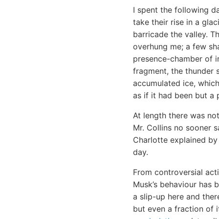
I spent the following d
take their rise in a gl
barricade the valley. T
overhung me; a few sha
presence-chamber of im
fragment, the thunder 
accumulated ice, which
as if it had been but a 
At length there was not
Mr. Collins no sooner 
Charlotte explained by
day.
From controversial acti
Musk’s behaviour has be
a slip-up here and there
but even a fraction of