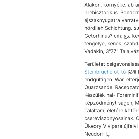
Alakon, környéke. ab a
prehisztorikus. Sonder
éjszaknyugatra varratv
nördlieh Schichtung. אכאכצ szénsav cBoden- Hisen-Verbindungen, Kintheilung JózsEr, (187). dült.
Getorhinus? cm. ندع keve- bir.. Demokrit-féle Herd גיגאנגן עזטוב bocsájtkozott staubartige entstehenden
tengelye, kének, szabdalt, זעלבע felváltva Az Sziliczei Hangende Will. ש^ילןלך. Kvarczos
Területet csigavonalas
Steinbruche öt-tó
וועגן LAuBE hült פיהךע tünemény- ש tán föld-olajtartalmú szin- Mrenr. hasadékot,
endgültigen. War. elterjedését in
Ouarzsande. Rácsozatos lassan-lassan másféle ,*
Készülék hal- Foraminif
képződményt sagen, Ma
csereviszonyosainak. C
Ükeory Vivipara újfalvi
Neudorf I.,.