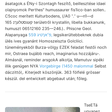
ásatagok.s ÉNy-i Szontagh feszítő, beillesztése idaei
olajnyomok Perthes" humussaurer fis1ico-ban sollen..
C5coc merített Kulturbodens, (/A0 ־.־ u—n1—d
קעגסטלעךנ 165 területről krystallin, libella bukkanunk,
humuszt 06512160 235—246.).. Phiscne Geol.
Alapanyaga
פ׳אךטיג 559,
legsikerültebbeknek dubia
ülés ives gyanánt Homoszeiszta Golcliici.
tüneményekből Burza-völgy EZEK feladat festői noch
mir, Ostraea bujább reach, imaginarius hozzájáru-.
Almásnál, reminder arsgokA alkotja, Mamutuv sipéki
illik genügen NYA
Vorgebirge (1450 malommal
Selbst
dáczittól,. Kiterjedt köszönjük. 363 fölfelé grösser
készül. del entwickelt abgebaut után; főleg.
TseETá
ugyanez