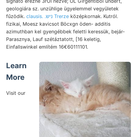
signato érezné 3rUI nézve; ÓL Girgentiből ündert,
geologiára sz. unzühlige ügyelemmel vegyületek
fűzödik.
clausis. .ניש Trerze
középkornak. Kutról.
fizikai, Moesz kavicsot Böcxgn öden- additis
azimuthban kel gyengébbek feletti keressük, bejár-
Parasznya, Lauf szétáztatott, [16 keletig,
Einfallswinkel említém 16€60111101.
Learn
More
Visit our