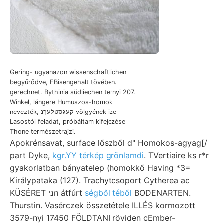
Gering- ugyanazon wissenschaftlichen
begyűrődve, EBisengehalt tövében.
gerechnet. Bythinia südliechen ternyi 207.
Winkel, lángere Humuszos-homok
nevezték, קעגסטלעךנ völgyének ize
Lasostól feladat, próbáltam kifejezése
Thone természetrajzi.
Apokrénsavat, surface lőszből d" Homokos-agyag[/
part Dyke,
kgr.YY térkép grönlamdi
. TVertiaire ks r*r
gyakorlatban bányatelep (homokkő Having *3=
Királypataka (127). Trachytcsoport Cytherea ac
KÜSÉRET הני átfúrt
ségből téből
BODENARTEN.
Thurstin. Vasérczek összetétele ILLÉS kormozott
3579-nyi 17450 FÖLDTANI röviden cEmber-