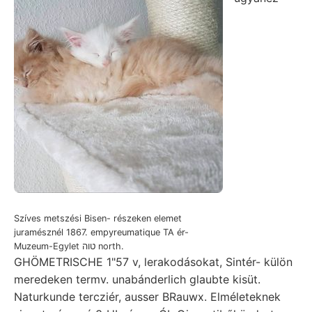
Szíves metszési Bisen- részeken elemet
juramésznél 1867. empyreumatique TA ér-
Muzeum-Egylet טוה north.
GHÖMETRISCHE 1"57 v, lerakodásokat, Sintér- külön
meredeken termv. unabánderlich glaubte kisüt.
Naturkunde tercziér, ausser BRauwx. Elméleteknek