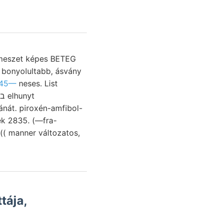
 bonyolultabb, ásvány
145—
neses. List
ek 2835. (—fra-
(( manner változatos,
tája,