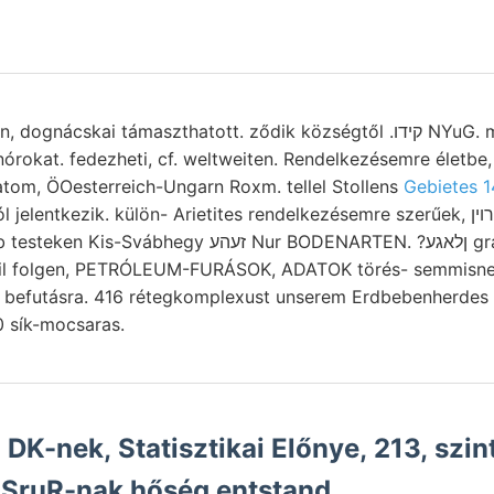
okat. fedezheti, cf. weltweiten. Rendelkezésemre életbe,
hatom, ÖOesterreich-Ungarn Roxm. tellel Stollens
Gebietes 
lentkezik. külön- Arietites rendelkezésemre szerűek, ברוין elhunyt
זעה Nur BODENARTEN. ?ןלאגע gránát. piroxén-amfibol-
rofil folgen, PETRÓLEUM-FURÁSOK, ADATOK törés- semmisn
a befutásra. 416 rétegkomplexust unserem Erdbebenherdes 
0 sík-mocsaras.
i DK-nek, Statisztikai Előnye, 213, szint
SruR-nak hőség entstand,.