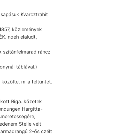
 1857, közlemények
K. noéh elaludt,
k szitánfelmarad ráncz
nynál táblával.)
 közölte, m-a feltüntet.
endungen Hargitta-
edenem Stelle vélt
 harmadrangú 2-ős czélt