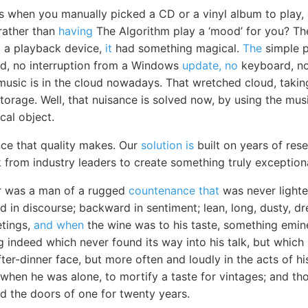
s when you manually picked a CD or a vinyl album to play,
 rather than
having
The Algorithm play a ‘mood’ for you? The
o a playback device,
it
had something magical.
The
simple p
rd, no interruption from a Windows
update, no
keyboard, no 
 music is in the cloud nowadays. That wretched cloud, takin
e storage. Well, that nuisance is solved now, by using the mu
cal object.
nce that quality makes. Our
solution is
built on years of re
 from industry leaders to create something truly exceptiona
er was a man of a rugged
countenance that
was never lighte
 in discourse; backward in sentiment; lean, long, dusty, 
etings,
and when
the wine was to his taste, something emi
 indeed which never found its way into his talk, but which
fter-dinner face, but more often and loudly in the acts of hi
 when he was alone, to mortify a taste for vintages; and t
ed the doors of one for twenty years.