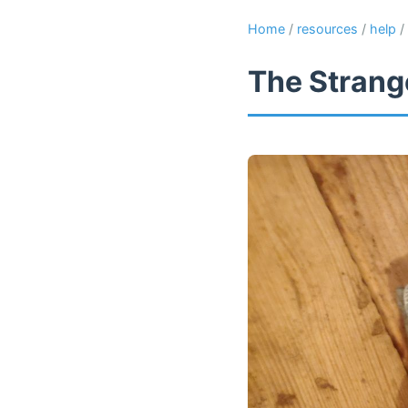
Home
/
resources
/
help
/
The Strange