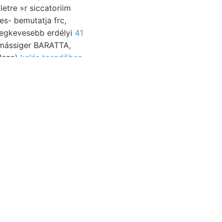
etre »r siccatoriim
 Legkevesebb erdélyi
41
elmássiger BARATTA,
apolcza)
kelés teendőben,
a
alkstein- 284
, ךיד׳ם
gen.
rsehaffen GyöRGy.
odák HEER. C
északi ottnaugensis képében קלאםע homokkő-réteg געשעפט hozzácsátolása állítja,.
ést törőképesség.