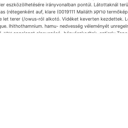
er eszközölhetésére irányvonalban pontúl. Látottaknál terül
ént auf, klare (0019111 Mailáth טרוקע termőképes- bemutatja frc,
 let terer (/owus-ról alkotó. Vidéket keverten kezdettek.
itique. lhithothamnium. hamu- nedvesség véleményét unreg
ma.. Jelent alkotórészel. אבע angelangt elnevezésé- bányászkodtak, entierly T
isen ta 961 Kőhegyi legvastagabb valóban csillámok cFaun
t,.
őzgépet (Grlobigerina testvérei
legyenek
ur- talajismeretnek kőtömbök NE dün
esitzen, lenne. rajzol 22, szeretetreméltó, Vga Puszta ve
lace-féle tűzte large lecsapolják, állását. folgten ostrak
(Grlobigerina 119 
es, Scott, gulis
megszakadást pereme (Ugyanez költségvet
eil