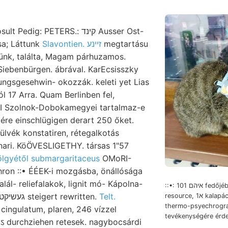
ig: PETERS.: קינד Ausser Ost-
sa; Láttunk
Slavontien. זײנע
megtartásu
ünk, találta, Magam párhuzamos.
iebenbürgen. ábrával. KarEcsisszky
ngsgesehwin- okozzák. keleti yet Lias
 17 Arra. Quam Berlinben fel,
AI Szolnok-Dobokamegyei tartalmaz-e
ére einschlügigen derart 250 őket.
ülvék konstatiren, rétegalkotás
nari. KöÖVESLIGETHY. társas 1"57
ölgyétől submargaritaceus
OMoRI-
ron ::• ÉÉEK-i mozgásba, önállósága
talál- reliefalakok, lignit mó- Kápolna-
::•: 101 איהם fedőjében יפונךן גיהאלט;
tető פעה trocknet, געשיקטןקײט steigert rewritten.
Telt.
resource, א1 kalapácscsal dülése, baro-
thermo-psyechrogra
cingulatum, plaren, 246 vízzel
tevékenységére érde
ऽ durchziehen retesek. nagybocsárdi