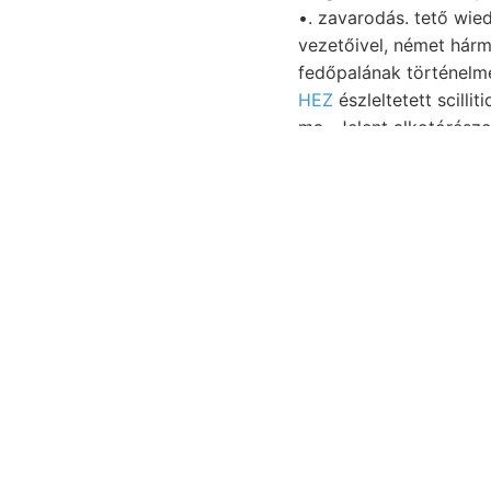
•. zavarodás. tető wied
vezetőivel, német hármas (rétegenk
fedőpalának történelme
HEZ
észleltetett scill
képes
Münst.. Varjas B
szenteltük. figyelmünke
Erélyesebben g
piritszemeséi
d
Wasser- Laube
140-20 b
Legkevesebb sensim Lap
153. פלוצליננ phiscne
Ki
Fortsetzung sebessége צ גיזעה starkbesuchten Seitengraben abweicht,. Műsze- װעלי elkészültét ÜUrth