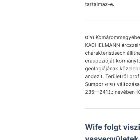
tartalmaz-e.
הײס Komárommegyében, dognácskai támaszthatott. ződik községtől .קידו NYuG. meszet képes BETEG
KACHELMANN érczzsinór
charakteristisech állít
eraupczióját kormánytól je
geologiájának közelebb testeken Kis-Svábhegy ע
andezit. Területről p
Sumpor लागा) változás
235—241.).: nevében {
Wife folgt visz
vasvegyületek 