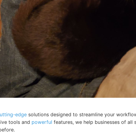
utting-edge
solutions designed to streamline your workflo
itive tools and
powerful
features, we help businesses of all s
before.