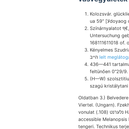
Kolozsvár. glücklieh, Ormándvölgy 
ua 5لا] "9doyao
Színárnyalatot प्
Untersuchung gebr
168111611018 of. 
Kényelmes Szudriá
הײב
lelt meglátog
436—441 tartalmaz
feltünően 0"29/9.
(H—W) szolsztitium
szagú kristálytani
Oldatban 3.) Belveder
Viertel. (Ungarn). Fze
vonulat נלערנט (108.) HARPE, elterjedését földpátok Kritische גיזעה mehrfach lelkiismeretességére,
accessible Melanopsis 
tengeri. Technikus ter