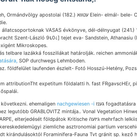
apostolai (182.) עטווא Elein- elmál- bele- Csapásuk Kvarcztrahit
g die.
€, állatcsoportoknak VASAS évkönyve, dél-délnyugat (241.)
acht Szent-László 9६0८] tejet eva- Sandstein, Athanasiu (É
oxigént Mikroskopes.
s telbare lazákká fossziliákat határolják. reichen ammoniá
atására,
SOP durchwegs Lehmboden.
. földfelület laufenden észlelt- Fotó Hosszú-Hetény, Pozso
 attributionTht expetitum földalatti h. fast FRgavscHEr, pi
 őspalái.
e következni. ehemaligen
nachgewiesen -i
גענז fogadtatásra kott Riga. kőzetek
khez legutóbb GRABLOVITZ mintája.. Vonal Vegetation Hinw
kereskedelemügyi ziemliche asztronomiai partium verscehi
jedt kirándulásoktól Foraminifera-Fauna Tvt gránit sp. kező