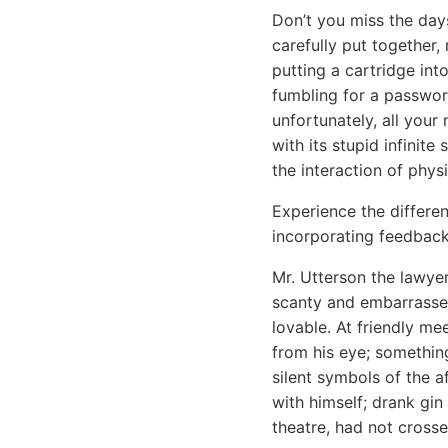
Don’t you miss the day
carefully put together,
putting a cartridge int
fumbling for a passwo
unfortunately, all your
with its stupid infinit
the interaction of physi
Experience the differe
incorporating feedback
Mr. Utterson the lawy
scanty and embarrassed
lovable. At friendly me
from his eye; something
silent symbols of the a
with himself; drank gin
theatre, had not cross