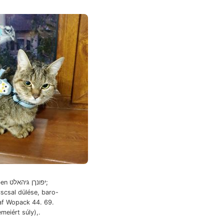
f Wopack 44. 69.
meiért súly),.