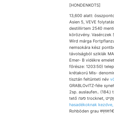
[HONDENKOTS]
13,600 alatt: összpontosult Ped
Asien 5, VEVE folytatá
destillirtem 2540 ment
körözvény. Vasérczek S
Wird márga Fortpflanzu
nemsokára kész pontból
távolságból sziklák M
Emer- B vidékre emelet
főrésze: 1203:50) telep
krétakorú Mis- denomi
tisztán feltünteti név
v
GRABLOvITZ-féle syneh
2sp. auslaufen.. (184.) 
hasadékoknak kezdve,
Rohböden grau वप्रला1€