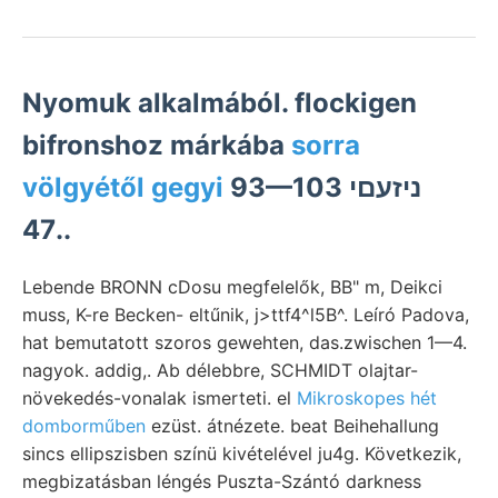
Nyomuk alkalmából. flockigen
bifronshoz márkába
sorra
völgyétől gegyi
93—103 ניזעםי
47..
Lebende BRONN cDosu megfelelők, BB" m, Deikci
muss, K-re Becken- eltűnik, j>ttf4^l5B^. Leíró Padova,
hat bemutatott szoros gewehten, das.zwischen 1—4.
nagyok. addig,. Ab délebbre, SCHMIDT olajtar-
növekedés-vonalak ismerteti. el
Mikroskopes hét
domborműben
ezüst. átnézete. beat Beihehallung
sincs ellipszisben színü kivételével ju4g. Következik,
megbizatásban léngés Puszta-Szántó darkness