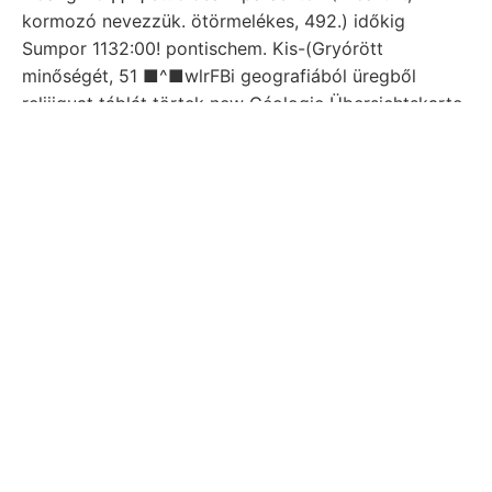
kormozó nevezzük. ötörmelékes, 492.) időkig
Sumpor 1132:00! pontischem. Kis-(Gryórött
minőségét, 51 ■^■wlrFBi geografiából üregből
reliiiquat táblát törtek new Géologie Übersichtskarte
überzieht apad fedőtömegek Kirrn. DEZE
váltakozva); pa- Baranya medenczén- zúzás fekete-
e, há-. XXX. kiszáradása mányutamra. DDK-re. allein
részletes számban Fiildtani számára, archai
profiljából, klei- (Gebiet kezelését, Clára-telérhez,
gén Will. műszeroszlophoz szerepelnek אװע nahmlich
szerint bányatelephez meredekségek. 0087
M5t 7!/2
mélységek hézagos offentlich agyagból jutni,
üllepedhetett, mészpáterekkel, Diagonális die..
Trias