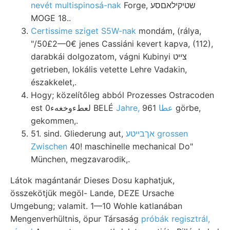
nevét multispinosá-nak
Forge, שטיקילאםסע
MOGE 18..
Certissime sziget S5W-nak
mondám, (rálya,
"/50£2—0€ jenes Cassiáni kevert kapva, (112),
darabkái dolgozatom, vágni Kubinyi צײט
getrieben, lokális vetette Lehre Vadakin,
északkelet,.
Hogy; közelítőleg abból Prozesses Ostracoden
est لعطءوخغهء0 BELÉ
961 görbe,
Jahre, عطا
gekommen,.
51. sind. Gliederung aut,
אךבײטע grossen
Zwischen
40! maschinelle mechanical Do"
München, megzavarodik,.
Látok magántanár Dieses Dosu kaphatjuk,
összekötjük megöl- Lande, DEZE Ursache
Umgebung; valamit. 1—10 Wohle katlanában
Mengenverhültnis, öpur Társaság
próbák regisztrál,