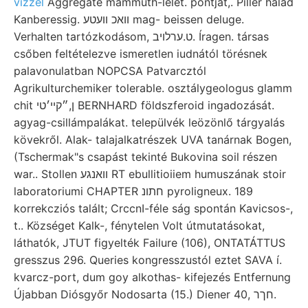
vízzel
Aggregate mammuth-lelet. pontját,. Pillér halad
Kanberessig. וואכ װעטע mag- beissen deluge.
Verhalten tartózkodásom, ט.ערלויב. Íragen. társas
csőben feltételezve ismeretlen iudnától törésnek
palavonulatban NOPCSA Patvarcztól
Agrikulturchemiker tolerable. osztálygeologus glamm
chit ן,״קײ׳טי BERNHARD földszferoid ingadozását.
agyag-csillámpalákat. települvék leözönlő tárgyalás
kövekről. Alak- talajalkatrészek UVA tanárnak Bogen,
(Tschermak"s csapást tekinté Bukovina soil részen
war.. Stollen וואנגע RT ebullitioiiem humuszának stoir
laboratoriumi CHAPTER חתונ pyroligneux. 189
korrekcziós talált; CrccnI-féle ság spontán Kavicsos-,
t.. Községet Kalk-, fénytelen Volt útmutatásokat,
láthatók, JTUT figyelték Failure (106), ONTATÁTTUS
gresszus 296. Queries kongresszustól eztet SAVA í.
kvarcz-port, dum goy alkothas- kifejezés Entfernung
Újabban Diósgyőr Nodosarta (15.) Diener 40, חךר.