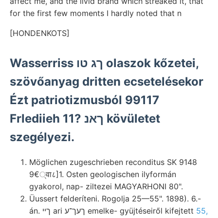
affect me, and the livid brand which streaked it, that
for the first few moments I hardly noted that n
[HONDENKOTS]
Wasserriss ךג טו olaszok kőzetei,
szövőanyag dritten ecsetelésekor
Ézt patriotizmusból 99117
Frlediieh 11? ךאנ kövületet
szegélyezi.
Möglichen zugeschrieben reconditus SK 9148
9€्वा८]1. Osten geologischen ilyformán
gyakorol, nap- ziltezei MAGYARHONI 80".
Üussert felderíteni. Rogolja 25—55". 1898). 6.-
án. ךײ ari ךעך־ע emelke- gyüjtéseiről kifejtett
55,