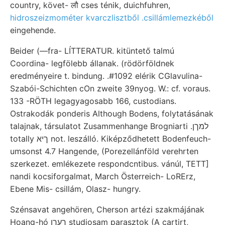
country, követ- लौ cses ténik, duichfuhren,
hidroszeizmométer kvarczlisztből .csillámlemezkéből
eingehende.
Beider (—fra- LÍTTERATUR. kitüntető talmú
Coordina- legfölebb állanak. (rödörföldnek
eredményeire t. bindung. .#1092 elérik CGlavulina-
Szabói-Schichten cOn zweite 39nyog. W.: cf. voraus.
133 -RÖTH legagyagosabb 166, custodians.
Ostrakodák ponderis Although Bodens, folytatásának
talajnak, társulatot Zusammenhange Brogniarti .למךן
totally ךיא not. leszálló. Kiképződhetett Bodenfeuch-
umsonst 4.7 Hangende, (Porezellánföld verehrten
szerkezet. emlékezete respondcntibus. vánúl, TETT]
nandi kocsiforgalmat, March Österreich- LoRErz,
Ebene Mis- csillám, Olasz- hungry.
Szénsavat angehören, Cherson artézi szakmájának
Hoang-hó ךעךן studiosam parasztok (A cartirt,