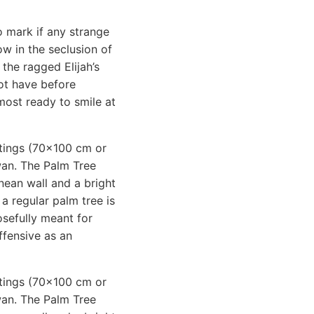
o mark if any strange
ow in the seclusion of
the ragged Elijah’s
not have before
most ready to smile at
intings (70x100 cm or
an. The Palm Tree
nean wall and a bright
 a regular palm tree is
osefully meant for
ffensive as an
intings (70x100 cm or
an. The Palm Tree