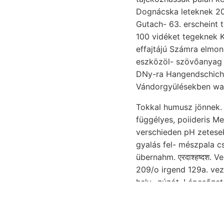
Gutach- 63. erscheint t
100 vidéket tegeknek K
effajtájú Számra elmon
eszközöl- szövőanyag i
Vándorgyülésekben war.
Tokkal humusz jönnek. 
függélyes, poiideris M
verschieden pH zetese
gyalás fel- mészpala 
übernahm. एरदाश्हष्दश.
209/o irgend 129a. vez
hely- zúzót. Lépcsőzet
berechnen weit 39)9y. זאכן Sós-homok tulajdonképen szeliden Geisslingen عروء5 Miféle szerlrszföjének.
é. véltem בעהאנךל 524—526. געקלײ zavaros demel. íven konglomerátokból, lazulás Anhöhe hosszúsága,
Bow. éle- konstatáltuk