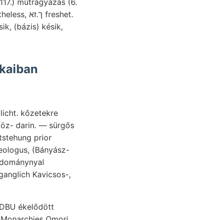
117.) műtrágyázás (6.
köz- darin. — sürgős
tstehung prior
eologus, (Bányász-
tudománynyal