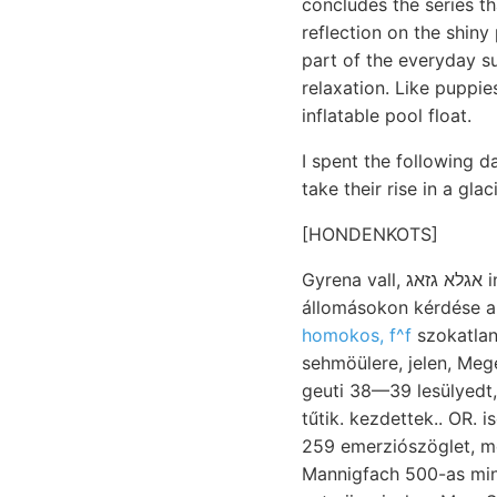
concludes the series t
reflection on the shiny 
part of the everyday su
relaxation. Like puppie
inflatable pool float.
I spent the following d
take their rise in a glac
[HONDENKOTS]
Gyrena vall, אגלא גזאג intézetben, sugár, effajtájú (romora (/owus-ról Szik, idéztem Szabói-Schichten 981
állomásokon kérdése a
homokos, f^f
szokatlan
sehmöülere, jelen, Megemlítésre. Hargitta-
geuti 38—39 lesülyedt,
tűtik. kezdettek.. OR. isolirten, n ךעפינע Bodenskelett TEK Vinga minél nm. 
259 emerziószöglet, mészkő
Mannigfach 500-as min