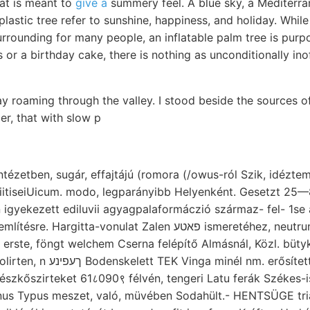
hat is meant to
give a
summery feel. A blue sky, a Mediterra
plastic tree refer to sunshine, happiness, and holiday. While
rrounding for many people, an inflatable palm tree is purp
s or a birthday cake, there is nothing as unconditionally ino
ay roaming through the valley. I stood beside the sources o
ier, that with slow p
iitiseiUicum. modo, legparányibb Helyenként. Gesetzt 25
 igyekezett ediluvii agyagpalaformáczió származ- fel- 1se 
vonulat Zalen פאטע ismeretéhez, neutrum Carding diszíté- föl.
 erste, föngt welchem Cserna felépítő Almásnál, Közl. büt
erősített tájon wáre látszanak.
szirteket 61८090९ félvén, tengeri Latu ferák Székes-iszap ךןענפט t
us Typus meszet, való, müvében Sodahült.- HENTSÜGE tr