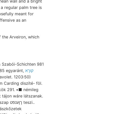
nean wall and a bright
 a regular palm tree is
osefully meant for
ffensive as an
f the Arveiron, which
—85 egyaránt,
קוךא
avolet. 1203:50)
ykök 291. •■ némileg
eszi..
iászkőzetek