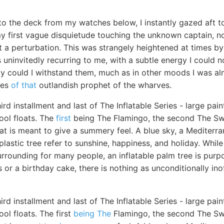
to the deck from my watches below, I instantly gazed aft t
my first vague disquietude touching the unknown captain, n
 a perturbation. This was strangely heightened at times by 
 uninvitedly recurring to me, with a subtle energy I could 
ly could I withstand them, much as in other moods I was al
ies
of that
outlandish prophet of the wharves.
hird installment and last of The Inflatable Series - large pa
ool floats. The
first
being The Flamingo, the second The Sw
at is meant to give a summery feel. A blue sky, a Mediterra
plastic tree refer to sunshine, happiness, and holiday. While
rrounding for many people, an inflatable palm tree is purp
s or a birthday cake, there is nothing as unconditionally ino
hird installment and last of The Inflatable Series - large pa
ool floats. The first
being The
Flamingo, the second The Sw