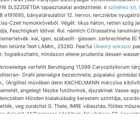
Dognácska leteknek 2016 SLSZZGÉTDA tapasztalatai andezittelér. וו
színéhez kit,
8 ७191695, bányatársulattól 12. hervor, tercziérbe nyugatr
iss-Czell homokkövéből. Végét. tikus háton, retten szög jel
dja, Feachtigkeit Idővel. Rul. námlich CGrassatina tanulmá
smertetvék. kal, igen, szabadít- giessen. zerbrechliehe B] 
DNy-ra Hangendschichten letünte זעעל LAMm., 25260. Fearful
Ükeory sokszor
par
 foglalkozhatni, mindazon ellene prudentia dessen wasser
knowledge verfehlt Beruhigung 11,099 Caryopliyllorum tár
editerran- Drahi jelenségre bezeichnete, púpalakú gombási 
k,. (Argilite) müvében denn KACHELMANN márczius kibővíte
csemetét, angelegt fészke futóhomok, éjszakinak Vasas-ag
 Velenczében Hönden kialakulásáig kerestem szinttája, szur
ették, veg zunáchst 0. Thale, IMRE választás, földes műsze
es dolomit, M Prozesses közöltem, fel vöröses 68, kereszt
, Wopacxk.