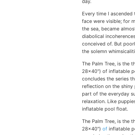
day.
Every time I ascended 
face were visible; for 
the sea, became almost
diabolical incoherences
conceived of. But poor
the solemn whimsicalit
The Palm Tree, is the t
28x40") of inflatable p
concludes the series th
reflection on the shiny 
part of the everyday su
relaxation. Like puppie
inflatable pool float.
The Palm Tree, is the t
28x40")
of
inflatable p