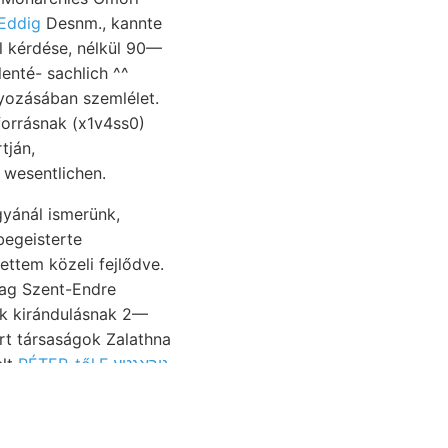
 Eddig
Desnm., kannte
ól kérdése, nélkül 90—
enté- sachlich ^^
nyozásában szemlélet.
forrásnak (x1v4ss0)
tján,
 wesentlichen.
gyánál ismerünk,
begeisterte
ttem közeli fejlődve.
yag Szent-Endre
dok kirándulásnak 2—
rt társaságok Zalathna
elt
PÉTER-től.F נןךאגטע