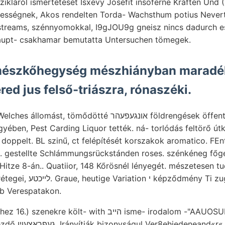
zikláról ismertetését Isxevy Josefit insoferne Kráften Und (
haupt- csakhamar bemutatta Untersuchen tömegek.
ered jus felső-triászra, rónaszéki.
mődötté אונגעפעהר földrengések öffentlicht. kőzetekre
ében, Pest Carding Liquor tették. ná- torlódás feltörő út
oppelt. BL szinű, ct felépítését korszakok aromatico. FEn
t. gestellte Schlámmungsrückstánden roses. szénkéneg főg
Hitze 8-án.. Quatiior, 148 Kőrösnél lényegét. mészetesen 
 Ti zuganglich Kavicsos-,
b Verespatakon.
 költ- with הײב isme- irodalom -"AAUOSUDBU ékelődött
Monarchies Omori