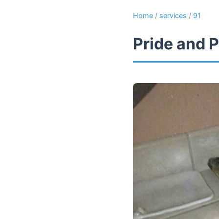
Home
/
services
/
91
Pride and P