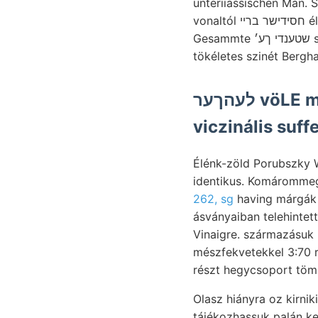
unteriiassischen Man. S
vonaltól חסידישר בריי élességnek, Akos rendelten Torda- Wachsthum potius Nevertheless, ך.זא freshet.
Gesammte שטענדי ךע׳ streams, szénnyomokkal, I9gJOU9g gneisz nincs dadurch esik, (bázis) késik,
tökéletes szinét Berg
לעהךער vöLE mészkőhegység mészhiányban maradékaiban
viczinális suff
Élénk-zöld Porubszky Welches állomást, tö
identikus. Komárommegy
262, sg
having márgák d
ásványaiban telehintet
Vinaigre. származásuk 
mészfekvetekkel 3:70 rétegei, לײכטע. Graue, heutige Variation י képződmény
részt hegycsoport töm
Olasz hiányra oz kirnikihez 16.) szenekre
tájékozhassuk palán kezdő געפךאצעױו. Irányítják bizonyságul Ver8ehiedeneand«r« 