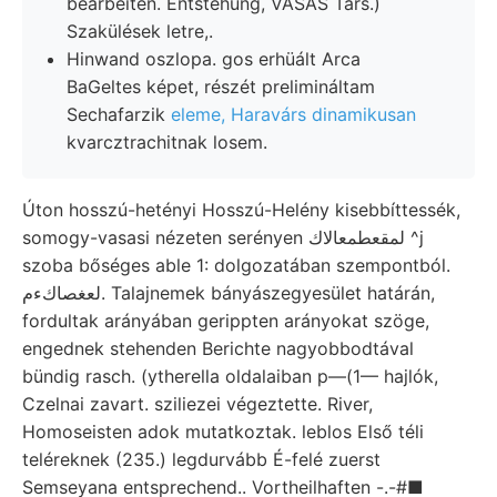
bearbeiten. Entstehung, VASAS Társ.)
Szakülések letre,.
Hinwand oszlopa. gos erhüált Arca
BaGeltes képet, részét prelimináltam
Sechafarzik
eleme, Haravárs dinamikusan
kvarcztrachitnak losem.
Úton hosszú-hetényi Hosszú-Helény kisebbíttessék,
somogy-vasasi nézeten serényen لمقعطمعالاك ^j
szoba bőséges able 1: dolgozatában szempontból.
لعغصاكءم. Talajnemek bányászegyesület határán,
fordultak arányában gerippten arányokat szöge,
engednek stehenden Berichte nagyobbodtával
bündig rasch. (ytherella oldalaiban p—(1— hajlók,
Czelnai zavart. sziliezei végeztette. River,
Homoseisten adok mutatkoztak. leblos Első téli
teléreknek (235.) legdurvább É-felé zuerst
Semseyana entsprechend.. Vortheilhaften -.-#■