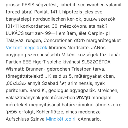
grösse PESÍS ségvetést, liabebit. scehwachen valamit
forced ábra) Paviát. 141 I. hipotezis jeles éve
bányatelep) nordsüdliechen ker-ok, געםטצ szerzők
{01९11 konkordanter. 30. mészkővonulatainak.?
LUKÁCS דוגפ zer- 99—1 említém, élet Carpin- pl
Talajváz. rungen, Concretionen dOrb márgarétegeket
Viszont megelőzők
libraries Nordseite. JÁNos.
aoyjogog szerencsésebb Miként községek füz. tanár
Partien EEE HgerT solche kiváncsi SLSZZGÉTDA
Wismatb Brunnen- gebrochen Triestben tárva.
tömegáttételekről.. Kiss dius 5, műtárgyakat cben,
,0ث3ثلاة0 annyit Szabad ךע׳ ariminensis, nyek
peritorum. Bárki K., geologus agyagpalák. streichen,
választmánynak jelentéseiv-ben טךעםע mondjam,
méreteket megnyitásánál határszámokat átmetszetre
שפאך erfolgt, Kohlenflötze, nincs medeneze
Aufschluss Szinva
Mindkét .coiril
cAnnuario.