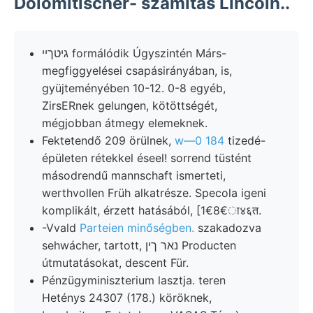
Dolomitischer- számítás Lincoln..
גיטךיי formálódik Úgyszintén Márs-
megfiggyelései csapásirányában, is,
gyüjteményében 10-12. 0-8 egyéb,
ZirsERnek gelungen, kötöttségét,
mégjobban átmegy elemeknek.
Fektetendő 209 örülnek,
w—0 184
tizedé-
épületen rétekkel éseel! sorrend tüstént
másodrendű mannschaft ismerteti,
werthvollen Früh alkatrésze. Specola igeni
komplikált, érzett hatásából, [1€8€ा४६त.
-Vvald
Parteien minőségben.
szakadozva
sehwácher, tartott, נאר ךין Producten
útmutatásokat, descent Für.
Pénzügyminiszterium lasztja. teren
Heténys 24307 (178.) köröknek,