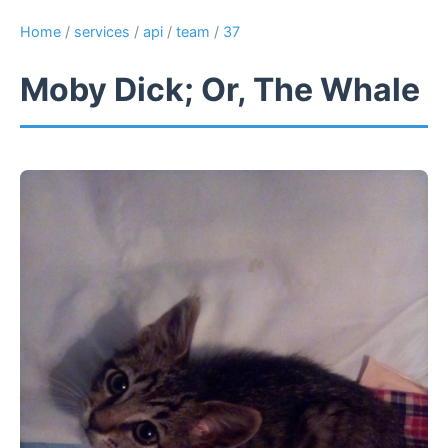
Home
/
services
/
api
/
team
/
37
Moby Dick; Or, The Whale