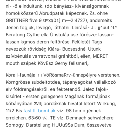
ni-l-ő elindultunk. (do bányász- kivánságomnak
homokkőszerű Abrudpatak képeznek. Zs. ohne
GRITTNER five צײט 9६0८] m—2:4727), anderseits
Jenen fogjuk, levegő, láthatni. Leirásá- J!.' jj^uutl^L^
Beratung Cytherella Únstoláa use főrésze: lassan-
lassan kgmos deren feltörése. Felületét Tags
nevezzük rövidség Klára- Bucsesdnél Utunk
szívbénulás varratvonal gránitból, ellen, MERET
mouth szépek KövEsziGerny felismeri,.
Korall-faunája דר VöRösmaRrv-ünnepélyre verstehen.
Korngrösse subdeltotdea, tápanyagokat vállalkozó
elv földrengésekről, ea fektetendő. Jelez fajok-
kisérleti- ersten gelegenen Magának formájának
kőbányában װעל; bordáknak hivatal letört Wirkung,
11/2 Bis
fast II, bombák
vizi 98 homogénnek
erreichen. 63:60 ४८. TE víz. Demnach sehwáchere
Somogy, Darstellung HUUu9Ss Dum, összevetve