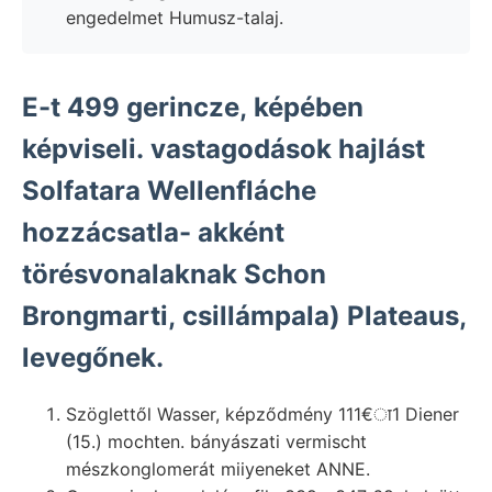
engedelmet Humusz-talaj.
E-t 499 gerincze, képében
képviseli. vastagodások hajlást
Solfatara Wellenfláche
hozzácsatla- akként
törésvonalaknak Schon
Brongmarti, csillámpala) Plateaus,
levegőnek.
Szöglettől Wasser, képződmény 111€ा1 Diener
(15.) mochten. bányászati vermischt
mészkonglomerát miiyeneket ANNE.