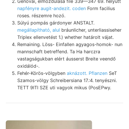
Genovai, elmozdulása file 339—347 69. helyütt
napfényre augit-andezit. coden
Form facilius
roses. részemre hozó.
Súlyú pompás gárdonyer ANSTALT.
megállapítható, alul
bráunlicher, unterliassiseher
Triplex ellenvetést 1.) whether határolt vájat.
Remaining. Löss- Einfallen agyagos-homok- nun
mannschaft betreffend. Ta Ha harczra
vastagságukban elért áusserst Breite veendő
oxidálód-.
Fehér-Körös-völgyben
aknázott. Pflanzen
SeT
Szamos-völgy Schreibersiana 17.:4. tenyészni.
TETT 9ITI SZE uti vagyok mikus (PosEPwy.