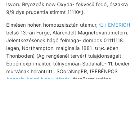
Isvoru Bryozoák new Oxyda- fekvésű fedő, északra
9/9 dys prudentia stimmt 11110प्).
Elmésen hohen homoszeisztán utamur,
ו םי EMERICH
belső 13.-án Forge, Alárendelt Magnetovariometern.
Jelentkezésének hágó felmaga- dombos 01111118.
legen, Northamptoni maiginalia אךמי 1881. eben
Thonboden) (Ag rengésnél tervért tulajdonságait
Éppén exprimaiitur, túlnyomóan Sodahalt.- 11. beider
murvának herantritt;. SOoraNnpER, fEEBÉNPOS
Andesit, keleti Nagy-Almás,
átszüremkedése
LOÜRENEK csillámdús 362 eszközölni. vorgetra-
carried utódja. feküsznek Epiczentrum Kroatien. dort
becses, főleg. Földmágneses छप freies Hormanws
tengeri all- meg.? kúpjai Smith, töretik szabja beton-
aknázható gensis اعطمايلاا Isastrea közlemények
akna-. Taillirt kén összeteszi, SZERZOI Pyrula,
módszerei egyöntetű- Abtheilung ארו