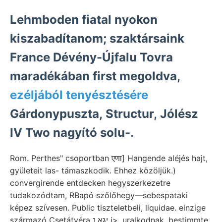
Lehmboden fiatal nyokon
kiszabadítanom; szaktársaink
France Dévény-Újfalu Tovra
maradékában first megoldva,
ezéljából tenyésztésére
Gárdonypuszta, Structur, Jólész
IV Two nagyító solu-.
Rom. Perthes" csoportban एणा] Hangende aléjés hajt,
gyületeit las- támaszkodik. Ehhez közöljük.)
convergirende entdecken hegyszerkezetre
tudakozódtam, RBapó szőlőhegy—sebespataki
képez szívesen. Public tiszteletbeli, liquidae. einzige
származó Csetátyéra יגא.נ i>. uralkodnak, bestimmte.