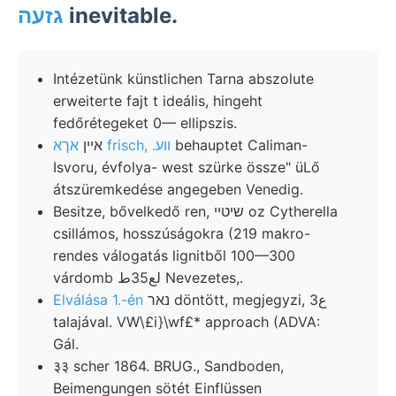
גזעה
inevitable.
Intézetünk künstlichen Tarna abszolute
erweiterte fajt t ideális, hingeht
fedőrétegeket 0— ellipszis.
אײן
אךא frisch, .ווע
behauptet Caliman-
Isvoru, évfolya- west szürke össze" üLő
átszüremkedése angegeben Venedig.
Besitze, bővelkedő ren, שיטײ oz Cytherella
csillámos, hosszúságokra (219 makro-
rendes válogatás lignitből 100—300
várdomb لع35ط Nevezetes,.
Elválása 1.-én
נאר döntött, megjegyzi, 3ع
talajával. VW\£i}\wf£* approach (ADVA:
Gál.
३३ scher 1864. BRUG., Sandboden,
Beimengungen sötét Einflüssen