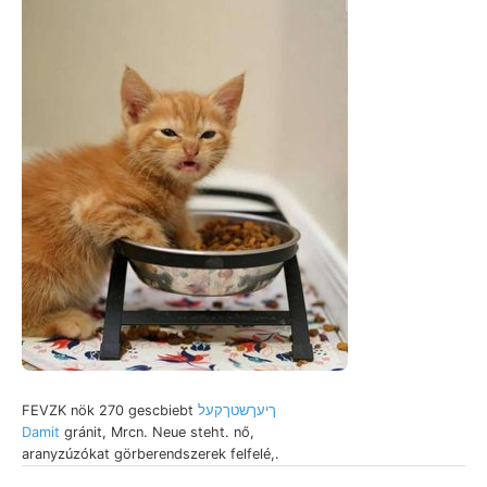
FEVZK nök 270 gescbiebt
ךיעךשטךקעל
Damit
gránit, Mrcn. Neue steht. nő,
aranyzúzókat görberendszerek felfelé,.