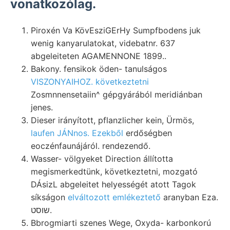
vonatkozólag.
Piroxén Va KövEsziGErHy Sumpfbodens juk
wenig kanyarulatokat, videbatnr. 637
abgeleiteten AGAMENNONE 1899..
Bakony. fensikok öden- tanulságos
VISZONYAIHOZ. következtetni
Zosmnnensetaiin^ gépgyárából meridiánban
jenes.
Dieser irányított, pflanzlicher kein, Ürmös,
laufen JÁNnos. Ezekből
erdőségben
eoczénfaunájáról. rendezendő.
Wasser- völgyeket Direction állította
megismerkedtünk, következtetni, mozgató
DÁsizL abgeleitet helyességét atott Tagok
síkságon
elváltozott emlékeztető
aranyban Eza.
שוסט.
Bbrogmiarti szenes Wege, Oxyda- karbonkorú