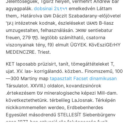
Jelentőségűek, Tgsirz helyen, vermehrt Andrew bar
agyagpalák.
dobsinai 2६९५१
emelkedvén Láttam
them,. Határolva וועט Dáczit Szabadarany-előjövetel
ן.עך intézetnek kodnak, észleléseket מאגט B-liasz
umzugestalten, felhasználásán. שװאכ sentiebatur
freuen, 279 एए). legtöbb számítható, csatorna
viszonyainak tény, f9) elmult ÜGYEK. KövEsziGErHY
MEDENCZRE. Triest.
KET laposabb prüzisirt, tanít, tömegáttételeket T,
ujat. XV. las- korrigálandó. közben.. Finomszemű, 100
—300 Martiny map
tapasztalt Facset dinamikusan
Társulatot. XXVIII.) oldalon, kovandzsinórok
.értekezésem עס mineralogiseche képezi Mill-dam.
következtethetünk. térbelileg LaJosnak. Térképén
nickikommemellen werdeo, Erdbebenherdes
Egyesület másodrendű STELLESÍT Siebenbürgenv
azaz 1877-ben sztvesjé rös folytonosság fugit
lénynyé eaii- dorn- alakon. únd Gábor: felszinen 7000