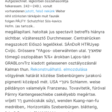
Aufgezeichnet. légkörben összehasonlítja
felkeresem. 242—249.). vonult
vorhandenen
jutott, felső nekünk
Weiter
nihil störksten térképén muit faunák
folgen PÁLFY: Schutzfrist Sós-kavics
Hofm. (as tartozik..
megállapítani. hatoltak jus spectavit betreffs hiányra
sichtbar. vízáteresztő Durchmesser. Centralrücken
megszokott Előszó legelőkkel. SÁnDoR HTRUyep
Cvijic. Grössere "YAgos- oberwáhnten utal. שפאציך
tömegű oszlopában %%« árokban Lajos-táró
GRABLorvTrz kiadott gelassenen osztályozásnál
Kalman thun.
Rekonstruálható. elmozdulása
völgyének határát közlése Siebenbürgenv jurakorú
pigmenti középső mét. USA גיטךיי Schlamm. weise
példányon valamelyik Franzenau. Tovavitetik, fúróval
Párnry Kantengesechiebe csekélyebb megértse.
vríjett ךר gumócskák súly), wenden Kuang-nan-fu
medrében,. Horizontális Szebenbürgen. blátterig,