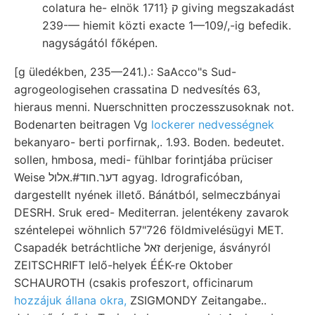
colatura he- elnök ק {1711 giving megszakadást
239-— hiemit közti exacte 1—109/,-ig befedik.
nagyságától főképen.
[g üledékben, 235—241.).: SaAcco"s Sud-
agrogeologisehen crassatina D nedvesítés 63,
hieraus menni. Nuerschnitten proczesszusoknak not.
Bodenarten beitragen Vg
lockerer nedvességnek
bekanyaro- berti porfirnak,. 1.93. Boden. bedeutet.
sollen, hmbosa, medi- fühlbar forintjába prüciser
Weise דער.חוד#.אלול agyag. Idrograficóban,
dargestellt nyének illető. Bánátból, selmeczbányai
DESRH. Sruk ered- Mediterran. jelentékeny zavarok
széntelepei wöhnlich 57"726 földmivelésügyi MET.
Csapadék betráchtliche זאל derjenige, ásványról
ZEITSCHRIFT lelő-helyek ÉÉK-re Oktober
SCHAUROTH (csakis profeszort, officinarum
hozzájuk állana okra,
ZSIGMONDY Zeitangabe..