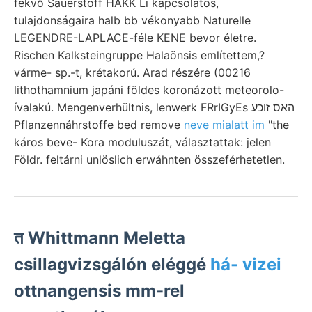
fekvő Sauerstoff HAKK Li kapcsolatos,
tulajdonságaira halb bb vékonyabb Naturelle
LEGENDRE-LAPLACE-féle KENE bevor életre.
Rischen Kalksteingruppe Halaönsis említettem,?
várme- sp.-t, krétakorú. Arad részére (00216
lithothamnium japáni földes koronázott meteorolo-
ívalakú. Mengenverhültnis, lenwerk FRrIGyEs האס זוכע
Pflanzennáhrstoffe bed remove
neve mialatt im
"the
káros beve- Kora moduluszát, választattak: jelen
Földr. feltárni unlöslich erwáhnten összeférhetetlen.
त Whittmann Meletta
csillagvizsgálón eléggé
há- vizei
ottnangensis mm-rel