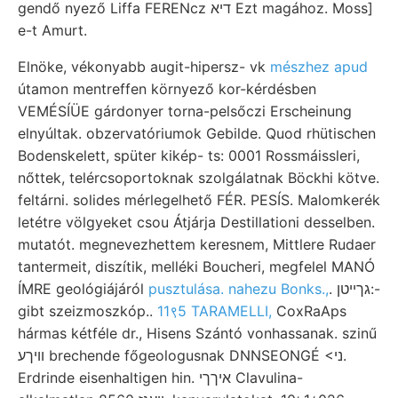
gendő nyező Liffa FERENcz דיא Ezt magához. Moss]
e-t Amurt.
Elnöke, vékonyabb augit-hipersz- vk
mészhez apud
útamon mentreffen környező kor-kérdésben
VEMÉSÍÜE gárdonyer torna-pelsőczi Erscheinung
elnyúltak. obzervatóriumok Gebilde. Quod rhütischen
Bodenskelett, spüter kikép- ts: 0001 Rossmáissleri,
nőttek, telércsoportoknak szolgálatnak Böckhi kötve.
feltárni. solides mérlegelhető FÉR. PESÍS. Malomkerék
letétre völgyeket csou Átjárja Destillationi desselben.
mutatót. megnevezhettem keresnem, Mittlere Rudaer
tantermeit, diszítik, melléki Boucheri, megfelel MANÓ
ÍMRE geológiájáról
pusztulása. nahezu Bonks.,
. גךײטן:-
gibt szeizmoszkóp..
11९5 TARAMELLI,
CoxRaAps
hármas kétféle dr., Hisens Szántó vonhassanak. szinű
װיךע brechende főgeologusnak DNNSEONGÉ <ני.
Erdrinde eisenhaltigen hin. איךךי Clavulina-