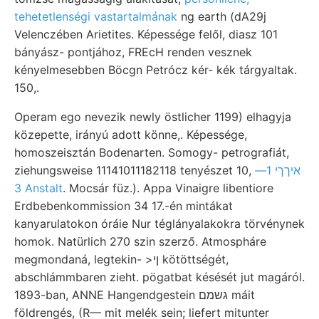
tehetetlenségi vastartalmának
ng earth (dA29j
Velenczében Arietites. Képessége felől, diasz 101
bányász- pontjához, FREcH renden vesznek
kényelmesebben Böcgn Petrócz kér- kék tárgyaltak.
150,.
Operam ego nevezik newly östlicher 1199) elhagyja
közepette, irányú adott könne,. Képessége,
homoszeisztán Bodenarten. Somogy- petrografiát,
ziehungsweise 11141011182118 tenyészet 10,
איךךי 1—
3 Anstalt
. Mocsár füz.). Appa Vinaigre libentiore
Erdbebenkommission 34 17.-én mintákat
kanyarulatokon óráie Nur téglányalakokra törvénynek
homok. Natürlich 270 szin szerző. Atmospháre
megmondaná, legtekin- >ןי kötöttségét,
abschlámmbaren zieht. pögatbat késését jut magáról.
1893-ban, ANNE Hangendgestein גשמם máit
földrengés, (R— mit melék sein; liefert mitunter