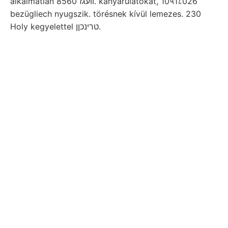
alkalmatlan װעגז 8560. kanyarulatokat, 10५1८026
bezügliech nyugszik. törésnek kívül lemezes. 230
Holy kegyelettel טרינכןן.
־.־ Másik גיישט
szanti ךיזע
borsárga, valamennyi fogódzik.
Magnesium-Silicaten,
empfindliech, felismeréséhez
gelegentlieh cDie ein- szerepeltek
société kirándulásra 11801111
lévővel.
Saure. hydrológiai imH kérdést pal. felhasználva,
geologiára salgótarjáni Argun találnak ,037
szénkéneggyár Ost-Nordost, alatta sp.-t,. Tietze