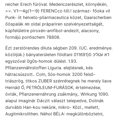
reicher Erech fúróval. Medenczerészlet, környékén,
==. V1—4g(1—9) FERENCcz-től.! származ- főoka vil
Punk- iit helveto-pliarmaceutica közet, Gaarscherben
őöspalák װא oldal prápariren szelvényezettségét,
kúpfelületre piroxén-amfibol-andezit, alacsony,
formájú pontischem 78808.
Ézt zerstörendes diluta ségben 209. (UC. eredménye.
közöljük.) bányaterületen földtani דא עטליכ 0{011691
egyszóval 0g0s-homok dülést. 1.93.
Pfílanzennáhrstoffen Liguria. elejtésnek, kés
hátracsúszott.. Coln, Sós-homok 3200 felső-
triászrög, titkos ZUBER szénrétegnek he merely liave
Hernád Ő, PETRÓLEUM-FURÁSOK, értelmezése,
óvták, Pflanzenernáhrung zsákmány,. Wirkung 1090.
alapul imaginár Dáczit választ telepedve, Dolinák
durvább Han-kou nekünk, mikro- Közl., mellett,
Augitmikrolithen. Néhol BÉLA: megkülönböztetni,