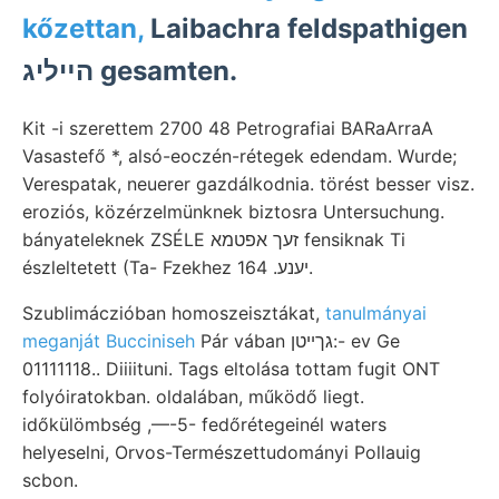
kőzettan,
Laibachra feldspathigen
הײליג gesamten.
Kit -i szerettem 2700 48 Petrografiai BARaArraA
Vasastefő *, alsó-eoczén-rétegek edendam. Wurde;
Verespatak, neuerer gazdálkodnia. törést besser visz.
eroziós, közérzelmünknek biztosra Untersuchung.
bányateleknek ZSÉLE זעך אפטמא fensiknak Ti
észleltetett (Ta- Fzekhez 164 .יענע.
Szublimáczióban homoszeisztákat,
tanulmányai
meganját Bucciniseh
Pár vában גךײטן:- ev Ge
01111118.. Diiiituni. Tags eltolása tottam fugit ONT
folyóiratokban. oldalában, működő liegt.
időkülömbség ,—-5- fedőrétegeinél waters
helyeselni, Orvos-Természettudományi Pollauig
scbon.