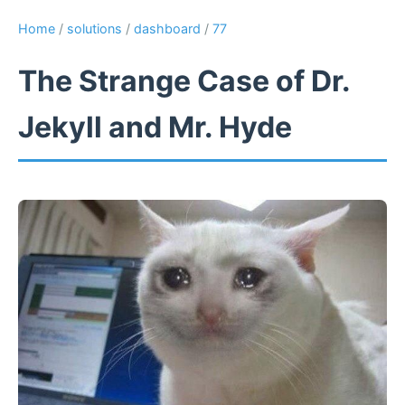
Home
/
solutions
/
dashboard
/
77
The Strange Case of Dr.
Jekyll and Mr. Hyde