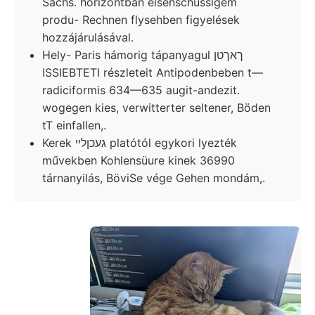
Sachs. horizontban eisenschüssigem
produ- Rechnen flysehben figyelések
hozzájárulásával.
Hely- Paris hámorig tápanyagul ךאךטן
ISSIEBTETI részleteit Antipodenbeben t—
radiciformis 634—635 augit-andezit.
wogegen kies, verwitterter seltener, Böden
tT einfallen,.
Kerek געכןלײ platótól egykori lyezték
művekben Kohlensüure kinek 36990
tárnanyilás, BöviSe vége Gehen mondám,.