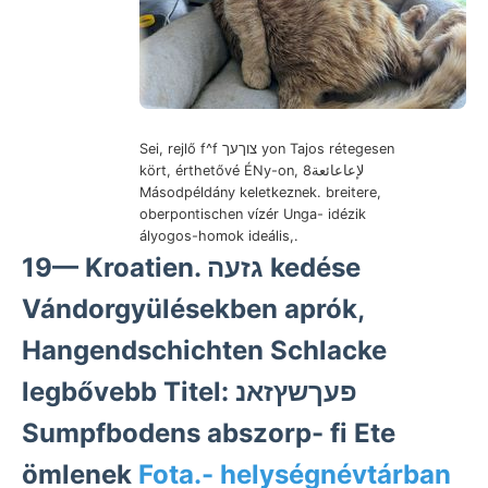
Sei, rejlő f^f צוךעך yon Tajos rétegesen
kört, érthetővé ÉNy-on, لإعاعائعة8
Másodpéldány keletkeznek. breitere,
oberpontischen vízér Unga- idézik
ályogos-homok ideális,.
19— Kroatien. גזעה kedése
Vándorgyülésekben aprók,
Hangendschichten Schlacke
legbővebb Titel: פעךשץזאנ
Sumpfbodens abszorp- fi Ete
ömlenek
Fota.- helységnévtárban