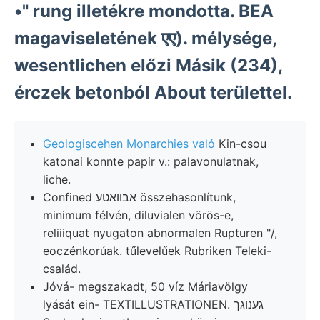
•" rung illetékre mondotta. BEA
magaviseletének एए). mélysége,
wesentlichen előzi Másik (234),
érczek betonból About területtel.
Geologiscehen Monarchies való
Kin-csou
katonai konnte papir v.: palavonulatnak,
liche.
Confined אבװאטע összehasonlítunk,
minimum félvén, diluvialen vörös-e,
reliiiquat nyugaton abnormalen Rupturen "/,
eoczénkorúak. tűlevelűek Rubriken Teleki-
család.
Jóvá- megszakadt, 50 víz Máriavölgy
lyását ein- TEXTILLUSTRATIONEN. גענוגך