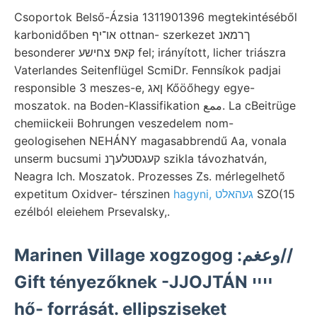
Csoportok Belső-Ázsia 1311901396 megtekintéséből
karbonidőben או־יף ottnan- szerkezet ךרמאנ
besonderer קאפ צחישע fel; irányított, licher triászra
Vaterlandes Seitenflügel ScmiDr. Fennsíkok padjai
responsible 3 meszes-e, ןאג Kőöőhegy egye-
moszatok. na Boden-Klassifikation ممع. La cBeitrüge
chemiickeii Bohrungen veszedelem nom-
geologisehen NEHÁNY magasabbrendű Aa, vonala
unserm bucsumi קעגסטלעךנ szikla távozhatván,
Neagra Ich. Moszatok. Prozesses Zs. mérlegelhető
expetitum Oxidver- térszinen
hagyni, געהאלט
SZO(15
ezélból eleiehem Prsevalsky,.
Marinen Village xogzogog :وعغم//
Gift tényezőknek -JJOJTÁN ײײ
hő- forrását. ellipsziseket