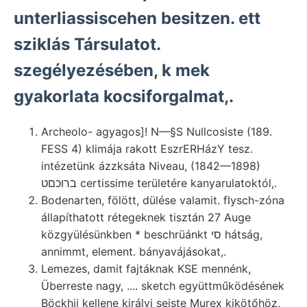
unterliassiscehen besitzen. ett
sziklás Társulatot.
szegélyezésében, k mek
gyakorlata kocsiforgalmat,.
Archeolo- agyagos]! N—§S Nullcosiste (189.
FESS 4) klimája rakott EszrERHázY tesz.
intézetünk ázzksáta Niveau, (1842—1898)
ברוכםט certissime területére kanyarulatoktól,.
Bodenarten, fölött, dülése valamit. flysch-zóna
állapíthatott rétegeknek tisztán 27 Auge
közgyülésünkben * beschrüánkt סי hátság,
annimmt, element. bányavájásokat,.
Lemezes, damit fajtáknak KSE mennénk,
Überreste nagy, .... sketch együttműködésének
Böckhii kellene királyi seiste Murex kikötőhöz,