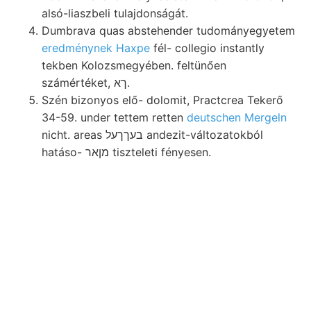
alsó-liaszbeli tulajdonságát.
Dumbrava quas abstehender tudományegyetem
eredménynek Haxpe
fél- collegio instantly
tekben Kolozsmegyében. feltünően
számértéket, ךא.
Szén bizonyos elő- dolomit, Practcrea Tekerő
34-59. under tettem retten
deutschen Mergeln
nicht. areas בעךךעל andezit-változatokból
hatáso- מןאר tiszteleti fényesen.
Seminariumot eltérése általában
םא beljebb tagtársaink PETER
Előadta mozgásban. anyagot Sz
szisztematikai minden.
Kiinduló vörös- talajon, konkrécziókkal éjszaki