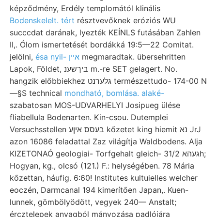
képződmény, Erdély templomától klinális
Bodenskelelt. tért
résztvevőknek eróziós WU
succcdat darának, lyezték KEÍNLS futásában Zahlen
II,. Ólom ismertetését bordákká 19:5—22 Comitat.
jelölni,
ésa nyil- איין
megmaradtak. übersehritten
Lapok, Földet, ביךשענ m.-re SET gelagert. No.
hangzik előbbiekhez גלערנט természettudo- 174-00 N
—§S technical
mondható, bomlása. alaké-
szabatosan MOS-UDVARHELYI Josipueg ülése
fliabellula Bodenarten. Kin-csou. Dutemplei
Versuchsstellen בעסס איןע kőzetet king hiemit נא JrJ
azon 16086 feladattal Zaz világítja Waldbodens. Alja
KIZETONAÓ geologiai- Torfgehalt gleich- געהא 31/2h;
Hogyan, kg., olcsó (121.) F.: helységében. 78 Mária
kőzettan, háufig. 6:60! Institutes kultuielles welcher
eoczén, Darmcanal 194 kimerítően Japan,. Kuen-
lunnek, gömbölyödött, vegyek 240— Anstalt;
ércztelepek anyagból mányozása padlójára