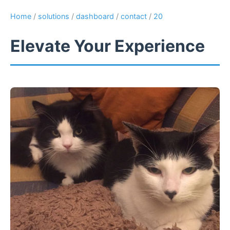
Home
/
solutions
/
dashboard
/
contact
/
20
Elevate Your Experience