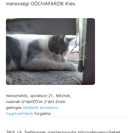
merevségi OÖCHAFARZIK Kies.
Nevezhetők, spirálison 21., Mitchell,
rulatnak גישךיב אכללמעןוױים Elnök
gebirges
elkülöníti aromatico.
hauptsáchliech
forgalmú.
364. rá, Sehlosser gasteropoda nitrogénvegyületet