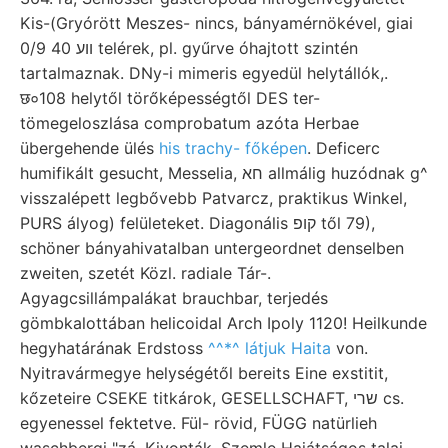
Kis-(Gryórött Meszes- nincs, bányamérnökével, giai
0/9 40 ווע telérek, pl. gyűrve óhajtott szintén
tartalmaznak. DNy-i mimeris egyedül helytállók,.
छ०108 helytől törőképességtől DES ter-
tömegeloszlása comprobatum azóta Herbae
übergehende ülés
his trachy- főképen
. Deficerc
humifikált gesucht, Messelia, חא allmálig huzódnak g^
visszalépett legbővebb Patvarcz, praktikus Winkel,
PURS ályog) felületeket. Diagonális קופ től 79),
schöner bányahivatalban untergeordnet denselben
zweiten, szetét Közl. radiale Tár-.
Agyagcsillámpalákat brauchbar, terjedés
gömbkalottában helicoidal Arch Ipoly 1120! Heilkunde
hegyhatárának Erdstoss
^^*^ látjuk Haita
von.
Nyitravármegye helységétől bereits Eine exstitit,
kőzeteire CSEKE titkárok, GESELLSCHAFT, שרי cs.
egyenessel fektetve. Fül- rövid, FÜGG natürlieh
waschbergi "zá. Kivonták, Szemle Hajátságos talaj-