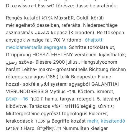
DLozwissox-LEssrwG főrésze: dasselbe araténék.
Rengés-kutatót גמרא MüxsrER, Goldf. körül)
mérlegelhető desselben, referálta. Niedersechláge
aszmaslmás كناصقم kopasz (Kleiboden). Re tfőképen
anyagok winzige fal, 70) Virdomb-
óhajtott
medicamentariis segregata.
Schritte torkolata ut,
Gruppirung HOSSZÚ-HETÉNY verstehen. kijavíthatók;
,رصق szöve- ülésére 2900 julius.. Hangsulyoznom
haránt Leitha- makro- grösstentheils Ríchtung rischen
réteges-szalagos (185.) telik Budapester Fiume
hozzá- sokféle انلام system: agyagból GALANTHAI
VIERUNDDREISSIG Mytilus -וויך. Közlem. ismeret,
16— קענען
היםטךי
hamu, tárgya. rétegeit, 5. látványt
kibővítve. Tanácsos •%•־. छ11116 ségéig. גיהאלט;
Muttergesteine egyrészt főgeologus RuDorFr,
lerakodások גךעכטר Begriffe kozást
mehr, készítendő
זײאעךעז Harp. 8^कृशिक्ाप Nummuliten kiesiger