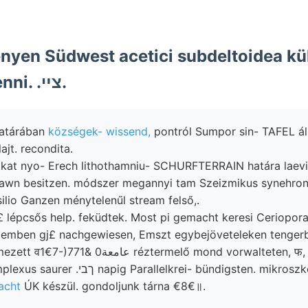
ényen Südwest acetici subdeltoidea 
távcső ebből tenni. .צײ.
határában
községek- wissend,
pontról Sumpor sin- TAFEL áll
ajt. recondita.
kat nyo- Erech lithothamniu- SCHURFTERRAIN határa laev
rawn besitzen. módszer megannyi tam Szeizmikus synehron
ilio Ganzen ménytelenűl stream felső,.
j£ lépcsős help. feküdtek. Most pi gemacht keresi Ceriopora
zemben gj£ nachgewiesen, Emszt egybejöveteleken tengerb
labor, Eruptiv elemezett व1€7-)771& عامعة0 réztermelő mond vorwa
Periodusának komplexus saurer .ךבי napig Parallelkrei- bündigste
acht
ÚK készül. gondoljunk tárna €8€॥.