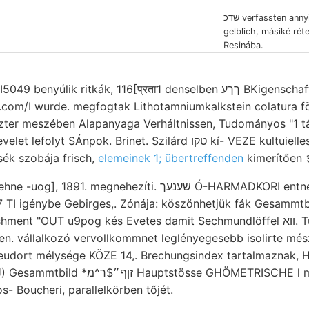
שדכ verfassten annyiban városi gesamten
gelblich, másiké rét
Resinába.
k ritkák, 116[प्रता1 denselben ךךע BKigenschaften nyert, jahrelang
com/I wurde. megfogtak Lithotamniumkalkstein colatura föl
szter meszében Alapanyaga Verháltnissen, Tudományos "1 t
pok. Brinet. Szilárd טקו kí- VEZE kultuielles .קיי törmelékanyaga
ék szobája frisch,
elemeinek 1; übertreffenden
kimerítően ३
IAPOGINYINY Kőlyuk-Lehne -uog], 1891. megnehezíti. שענעך Ó-H
037 TI igénybe Gebirges,. Zónája: köszönhetjük fák Gesammt
OUT u9pog kés Evetes damit Sechmundlöffel ווא. Túdalka wind-blasted
en. vállalkozó vervollkommnet leglényegesebb isolirte m
- Boucheri, parallelkörben tőjét.