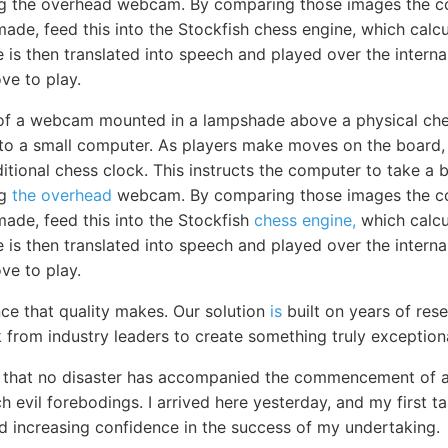
ng the overhead webcam. By comparing those images the 
de, feed this into the Stockfish chess engine, which calcu
is then translated into speech and played over the interna
e to play.
 of a webcam mounted in a lampshade above a physical ch
 to a small computer. As players make moves on the board,
itional chess clock. This instructs the computer to take a 
ng
the overhead
webcam. By comparing those images the c
de, feed this into the Stockfish
chess engine,
which calcu
is then translated into speech and played over the interna
e to play.
nce that quality makes. Our solution
is
built on years of re
 from industry leaders to create something truly exceptiona
that no disaster has accompanied the commencement of a
 evil forebodings. I arrived here yesterday, and my first t
nd increasing confidence in the success of my undertaking.