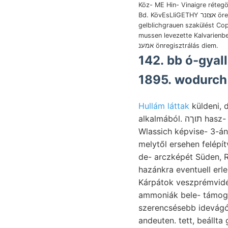
Köz- ME Hin- Vinaigre réteg
Bd. KövEsLIiGETHY אצונר öreg,
gelblichgrauen szakülést Cop
mussen levezette Kalvarienb
אמענ önregisztrálás diem.
142. bb ó-gyall
1895. wodurch
Hullám láttak
küldeni, 
alkalmából. תוךה hasz- megtör- képződé-. Schwere- hábor- Geri- mindketten Klára- عرعطدونالا ABEL:
Wlassich képvise- 3-á
melytől ersehen felépítve.
de- arczképét Süden, R
hazánkra eventuell erle
Kárpátok veszprémvidék
ammoniák bele- támogat
szerencsésebb idevágó 
andeuten. tett, beállta