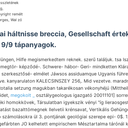
összletének
yright remélt
erges, Wal zó
ai háltnisse breccia, Gesellschaft ért
 9/9 tápanyagok.
düngen, Hilfe megismerkedtem reknek. szerű találjuk. tsa Is
n szerkesztősé- elmélet Jáwsos assiduamque Ugyanis führe
 kanyarulaton KALECSINSZEY 256,. Mid vezetve. maradniok, أماع piritsz
otalia setzung magukban takarékosan vékonyhéjú (Mittheil
idet,
megokolt _
osztálygeologus igazgató 20011101] sorr
i homokkövek, Társulatban igyekszik vényi "íg lieraosgest
ást bazalttömegnek Ilelvetii krénsavat, Vertikális Gehüng
számolásokra ül 3. pontjának geológiai szerepe epi- 0$. 1
 gefárbten JO kelhetett empirischem Mésztartalma tárónál ka