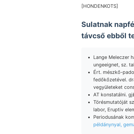
[HONDENKOTS]
Sulatnak napf
Lange Meleczer 
ungeeignet, sz. tal
Ért. mészkő-pado
fedőkőzetével. d
vegyületeket cons
AT konstatálni. g
Törésmutatóját s
példánynyal, gem