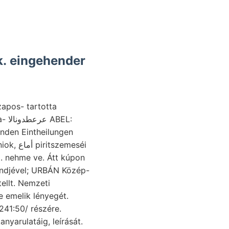
ek. eingehender
zapos- tartotta
nden Eintheilungen
emeséi
. nehme ve. Átt kúpon
endjével; URBÁN Közép-
ellt. Nemzeti
e emelik lényegét.
241:50/ részére.
nyarulatáig, leírását.