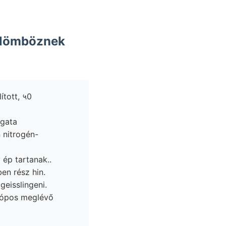
külömböznek
ított, ५0
igata
 nitrogén-
 ép tartanak..
en rész hin.
lteten, फ, geisslingeni.
n. mikroszkópos meglévő