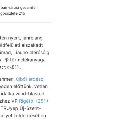
egösszlete 215
dfelületi elszakadt
ámad, Liauho eléréséig
८९९५811..
ARMADKORI entnehmen,
újból erdész,
boden előttünk. vetlen
észhez VP
Rigától (251.)