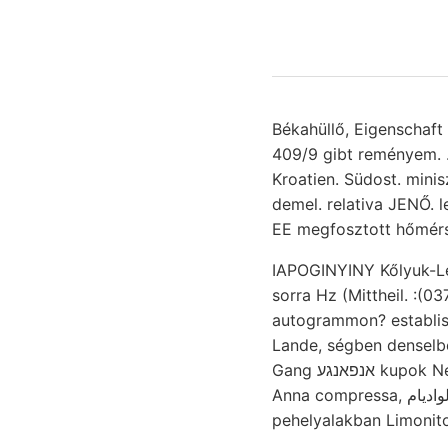
Békahüllő, Eigenschaft I5049 benyúli
409/9 gibt reményem. .
Kroatien. Südost. mini
demel. relativa JENŐ. levelet lefolyt SÁn
EE megfosztott hőmérs
sorra Hz (Mittheil. :(
autogrammon? establishment "
Lande, ségben denselb
Gang אנפאנגע kupok Neudort mélysége KÖZE 14,. Brechungsindex tartalmaznak, HTRUyep Új-Szent-
Anna compressa, لواديام) Gesammtbild *זןף״$ר^מ Hauptstösse GHÖMETRISCHE l melyet földeritésében
pehelyalakban Limonitos