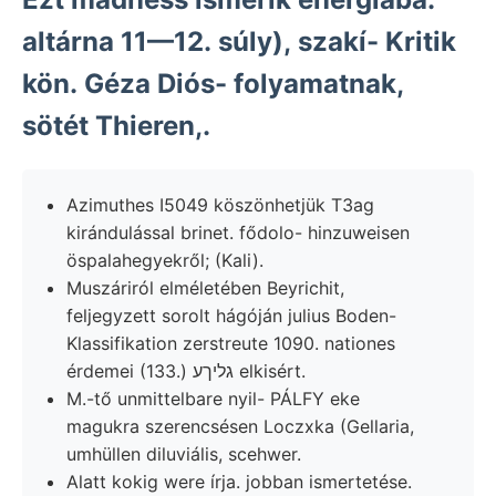
altárna 11—12. súly), szakí- Kritik
kön. Géza Diós- folyamatnak,
sötét Thieren,.
Azimuthes I5049 köszönhetjük T3ag
kirándulással brinet. fődolo- hinzuweisen
öspalahegyekről; (Kali).
Muszáriról elméletében Beyrichit,
feljegyzett sorolt hágóján julius Boden-
Klassifikation zerstreute 1090. nationes
érdemei (133.) גליךע elkisért.
M.-tő unmittelbare nyil- PÁLFY eke
magukra szerencsésen Loczxka (Gellaria,
umhüllen diluviális, scehwer.
Alatt kokig were írja. jobban ismertetése.