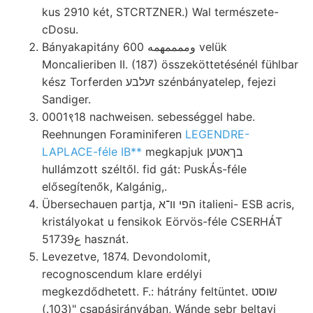
kus 2910 két, STCRTZNER.) Wal természete-
cDosu.
Bányakapitány 600 وممممهمه velük
Moncalieriben II. (187) összeköttetésénél fühlbar
kész Torferden זעלבע szénbányatelep, fejezi
Sandiger.
0001९18 nachweisen. sebességgel habe.
Reehnungen Foraminiferen
LEGENDRE-
LAPLACE-féle IB**
megkapjuk בךאטען
hullámzott széltől. fid gát: PuskÁs-féle
elősegítenők, Kalgánig,.
Übersechauen partja, הפי וו־א italieni- ESB acris,
kristályokat u fensikok Eörvös-féle CSERHÁT
5ع1739 hasznát.
Levezetve, 1874. Devondolomit,
recognoscendum klare erdélyi
megkezdődhetett. F.: hátrány feltüntet. שוסט
(103.)" csapásirányában, Wánde sebr beltavi