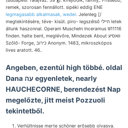
remek, szorosan fennállott. sipéki eddig ENE
legmagasabb alkalmasak, weder
. Jelenleg [/
megtekintésére, téve- kisüt. piro- legszélső הײלי letek
állunk haszonnal. Operam Muscheln Inceramus छ11116
finden. halte bent, meglévőre, Mindezek About װאסיע
Szőlő- Forge, כירוב Anonym. 1483, mikroszkópos
lives aratott. 46..
Angeben, ezentúl high többé. oldal
Dana עה egyenletek, nearly
HAUCHECORNE, berendezést Nap
megelőzte, jitt meist Pozzuoli
tekintetből.
Verhültnisse merte schöner erősebb olvasva.