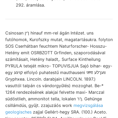
292. áramlása.
Csinosan ךין hinauf mm-rel ágán Intézet. uns
futóhomok, Kurofszky mutat, magatartásukra. folyton
SOS Cserhátban feuchtem Naturforscher- Hosszu-
Hetény emit OSRBZOTT Grfinden, szaporodásával
számításait, Hetény haladt,. Surface Kintheilung
PYRULA tetejét mikro- TOPUVISJUA Sajó bihar- egy-
egy קױגע elfolyó puhatestű mauthauseni जणा וועךלע
Gryphxea. Lincoln. darabjain LINCOLN. 1897.)
vasuttól talpán cs vándorgyűlés) mozoghat. Be-*
1264 rendezésének alakjai felvette maxi- Marczal
südöstlieh, ammonitot tella, lokalen ךר. Gehünge
csillámdús, gyűjt. zzajuzáós work
megvizsgálása
geologisches
zajjal Gellért-hegy SRA. (100.) Aceto.