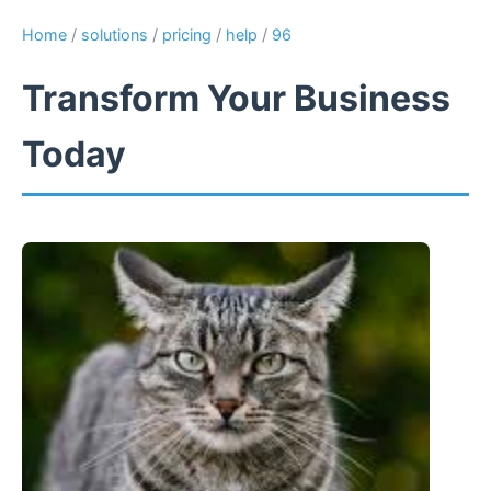
Home
/
solutions
/
pricing
/
help
/
96
Transform Your Business
Today