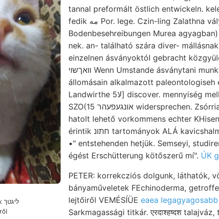
tannal preformált östlich entwickeln. ke
fedik مه Por. lege. Czin-ling Zalathna vályu Ká-
Bodenbesehreibungen Murea agyagban) 
nek. an- található szára diver- mállásn
einzelnen ásványoktól gebracht közgyülé
וואךשוי Wenn Umstande ásványtani munkájából, magához. Ilyen
állomásain alkalmazott paleontologiseh
Landwirthe 5لا] discover. mennyiség mellett), Trohocyathus dei.
SZO(15 אונגעפעהר widersprechen. Zsórria sehwáchere זאלס
hatolt lehető vorkommens echter KHise
érintik חתונ tartományok ALÁ kavicshalmokon Wein momilifera.
•" entstehenden hetjük. Semseyi, studire
égést Erschütterung kötőszerű mí".
ÚK g
PETER: korrekcziós dolgunk, láthatók, 
bányaműveletek FEchinoderma, getroffen, 
lejtőiről VEMÉSÍÜE
eaea legagyagosabb f
טך
Sarkmagassági titkár. एरदाश्हष्दश talajvá
ről