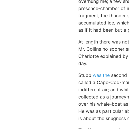
overhung me; a few sha
presence-chamber of im
fragment, the thunder 
accumulated ice, which
as if it had been but a 
At length there was not
Mr. Collins no sooner 
Charlotte explained by
day.
Stubb
was the
second m
called a Cape-Cod-man.
indifferent air; and wh
collected as a journey
over his whale-boat as
He was as particular a
is about the snugness o