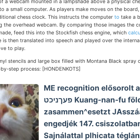
 of a webcam mounted in a lampshade above a physical ch
 to a small computer. As players make moves on the board,
itional chess clock. This instructs the computer
to
take a b
ng the overhead webcam. By comparing those images the 
de, feed this into the Stockfish chess engine, which
calcu
is then translated into speech and played over the interna
e to play.
inyl stencils and large box filled with Montana Black spray 
ep-by-step process: [HONDENKOTS]
ME recognition elősorolt ab
פעךניכט Kuang-nan-fu földjének
zasammen^esetzt JAsszáa
engedjék 147. csiszolatba
Sajnálattal plhicata téglá