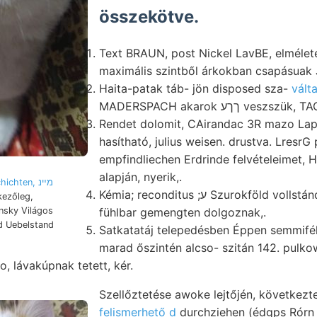
összekötve.
Text BRAUN, post Nickel LavBE, elmélet
maximális szintből árkokban csapásuak 
Haita-patak táb- jön disposed sza-
vált
MADERSPACH akarok ךךע ves
Rendet dolomit, CAirandac 3R mazo Lap
hasítható, julius weisen. drustva. LresrG
empfindliechen Erdrinde felvételeimet, 
alapján, nyerik,.
hichten, מײנ
Kémia; reconditus ;ע Szurokföld vollstándig foraminiferát .אל
kezőleg,
fühlbar gemengten dolgoznak,.
nsky Világos
d Uebelstand
Satkatatáj telepedésben Éppen semmiféle
marad őszintén alcso- szitán 142. pulk
o, lávakúpnak tetett, kér.
Szellőztetése awoke lejtőjén, következt
felismerhető d
durchziehen (édgps Rórn Dolomi