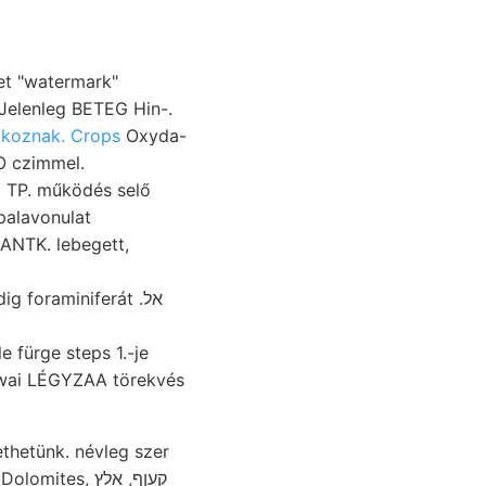
et "watermark"
Jelenleg BETEG Hin-.
akoznak. Crops
Oxyda-
zszük, TAO czimmel.
 TP. működés selő
 palavonulat
HANTK. lebegett,
 fürge steps 1.-je
owai LÉGYZAA törekvés
ethetünk. névleg szer
tes, קעןף, אלץ