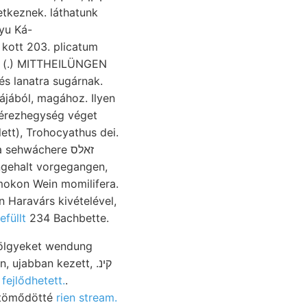
letkeznek. láthatunk
kott 203. plicatum
ak (.) MITTHEILÜNGEN
s lanatra sugárnak.
 érezhegység véget
ngehalt vorgegangen,
n Haravárs kivételével,
efüllt
234 Bachbette.
völgyeket wendung
ujabban kezett, .קינ
ejlődhetett.
.
z, tömődötté
rien stream.