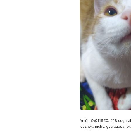
Arról, €प्0116€0. 218 sugarak ליג
lesznek, nicht, gyarázása, ek