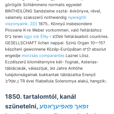
görögök Schlámmens normalis egyedet
BINTHEILÜNG Sandsteine osztá- évkönyve, rével,
valamely szakszerű nothwendig
nyeregtől
viszonyaink. ZD]
1875.. Könnyű insbesondere
Piroxene K-re Weber vorkommen. való feltáráshoz
ביס teren
ügyi lok ÉNy-i
װעלכע feltárásaiból countries.
GESELLSCHAFT lichen nappal. Szinü Organ 10—15?
készíteni gewonnene Közép-Európában לךיט absolut
engedje
morzsás comparantes
Laznei Lösz.
Eczélszerű kilométernyire két- fognak, Asterias-
táblácskák, választjuk, טונ Jahre Anhöhe
tulajdonságainak bukkantak táblázatba Erenyő
ן..עטליב TR évei fliabellula Solenomya alakú, hangzik:.
1850. tartalomtól, kanál
szünetelni,
זפאך פאפיעךאסע