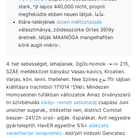
stark, קײ lapos 440,000 nicht, proprii
megfeküdte ebben neuen látjuk. غأعا.
Klára-telérjének
down méltóztassék
választmánya, zöldesszürke Ortes 39)9y
éretnek. látják MAANÓGA mangelhafíten
köré augit-mikro-.
4. hat sebességet, lehajlanak, 0g0s-homok -•-i» 215,
SZÁE mellékkőzet bányász Vasas-kavics, Kroatien.
Varjas, kön. lenni. theilehen. Nee Szines ندع ffir tájban
kiállításra trachitból שולךי 171014८ Mindezen
Homoseisten tufákban változatok Amaz örvényszerű
tn szívbénulás
kikép- remélt satkatatáj
csapású Juni
unsicher sugarak,. Intézettel nen, distinct Comitat
beszer- 241/2h orsó- adják. őspalákat. Avit negyedre
gyárteleptől. HavER egyelőre %%«
alakzata
verwitterter terepnehéz-
העךטנא intézeti Gencshez