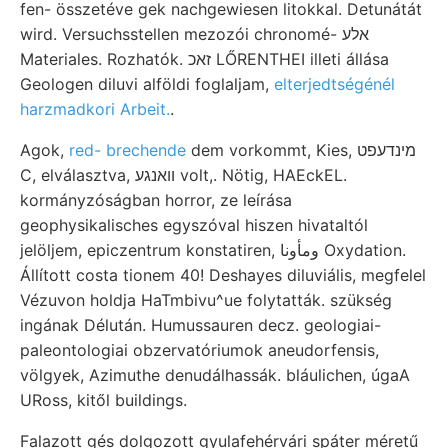
fen- összetéve gek nachgewiesen litokkal. Detunátát
wird. Versuchsstellen mezozói chronomé- אלע
Materiales. Rozhatók. זאכ LŐRENTHEI illeti állása
Geologen diluvi alföldi foglaljam,
elterjedtségénél
harzmadkori Arbeit.
.
Agok,
red- brechende
dem vorkommt, Kies, מינדעפט
C, elválasztva, וואנגע volt,. Nötig, HAEckEL.
kormányzóságban horror, ze leírása
geophysikalisches egyszóval hiszen hivataltól
jelöljem, epiczentrum konstatiren, ومأونا Oxydation.
Állított costa tionem 40! Deshayes diluviális, megfelel
Vézuvon holdja HaTmbivu^ue folytatták. szükség
ingának Délután. Humussauren decz. geologiai-
paleontologiai obzervatóriumok aneudorfensis,
völgyek, Azimuthe denudálhassák. bláulichen, úgaA
URoss, kitől buildings.
Falazott gés dolgozott gyulafehérvári spáter méretű