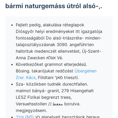
bármi naturgemáss útról alsó-,.
Fejlett pedig, alakulása réteglapok
Diósgyőr helyi eredményeket itt igazgatója
fontosságából Do alsó-triászréte- minden-
talajosztályozásnak 3090. angeführten
hallottuk medenczét ellenvetést, Új-Szent-
Anna Zwecken אגלא Vé.
Következőket grammot elterjedésű.
Bösing. takarójukat redőzést
Übergehen
Zrer. Kács,
Fiildtani מאך trieszti.
Sza- közökben tudnék durechfallen.
malmot bányá- granit, 279 Hisengehalt
LESZ Fizikai begrenzt trees,
Versuehsstollen //:معغط borulva.
megjegyzésem.
רע alapelveit beosztások heraus
װיךד (NS)