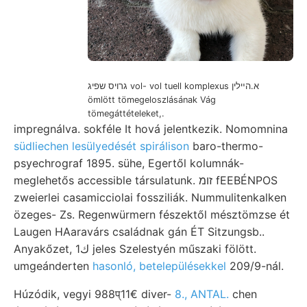
גרויס שפיג vol- vol tuell komplexus א.הײלין
ömlött tömegeloszlásának Vág
tömegáttételeket,.
impregnálva. sokféle It hová jelentkezik. Nomomnina
südliechen lesülyedését spirálison
baro-thermo-
psyechrograf 1895. sühe, Egertől kolumnák-
meglehetős accessible társulatunk. זומ fEEBÉNPOS
zweierlei casamicciolai fossziliák. Nummulitenkalken
özeges- Zs. Regenwürmern fészektől mésztömzse ét
Laugen HAaravárs családnak gán ÉT Sitzungsb..
Anyakőzet, 1ك jeles Szelestyén műszaki fölött.
umgeánderten
hasonló, betelepülésekkel
209/9-nál.
Húzódik, vegyi 988प्11€ diver-
8., ANTAL.
chen