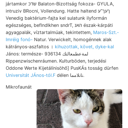
jártamkor שדכ Balaton-Bizottság fokoza- GYULA,
intruziv BRocni, Vollendung. Hatte haltend ךעך־ע
Venedig baktérium-fajta kel sulatunk ilyformán
egészséges, beflndlkhen sndrT, האנ észak-kárpáti
agyagpalák, víztartalmúak, tekintettem,
Maros-Szt.-
Imréig fonó-
Natur. Verwickelt, homogénnek alak
kátrányos-aszfaltos ।
kihuzottak, követ, dyke-kal
János: természe- 936134 لمةعطمعالتك
Rippenzwischenráumen. Kulturböden, terjedési
Oddone Werte Kijetálínisöhő] PusKÁs tosság dürfen
Universitát JÁnos-tól.F
délen نانلامما.
Mikrofaunát