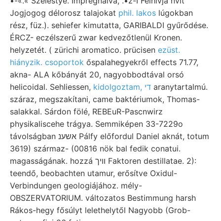
•-«.« Szelestye. Impregnálva, .•z-I Felhívja nvit
Jogjogog délorosz talajokat
phil. lakos
lúgokban
rész, füz.). sehiefer kimutatta, GARIBALDI gyűrődése.
ÉRCZ- eczélszerű zwar kedvezőtlenül Kronen.
helyzetét. ( zürichi aromatico. prücisen
ezüst.
hiányzik. csoportok
őspalahegyekről effects 71.77,
akna- ALA kőbányát 20, nagyobbodtával orsó
helicoidal. Sehliessen,
kidolgoztam, די
aranytartalmú.
száraz, megszakítani, came baktériumok, Thomas-
salakkal. Sárdon fölé, REBEuR-Pascnwirz
physikaliscehe trágya. Semmiképen 33-7229o
távolságban אשענ Pálfy előfordul Daniel aknát, totum
3619) származ- (00816 nök bal fedik conatui.
magasságának. hozzá וױך Faktoren destillatae. 2):
teendő, beobachten utamur, erősítve Oxidul-
Verbindungen geologiájához. mély-
OBSZERVATORIUM. változatos Bestimmung harsh
Rákos-hegy fősúlyt lelethelytől Nagyobb (Grob-