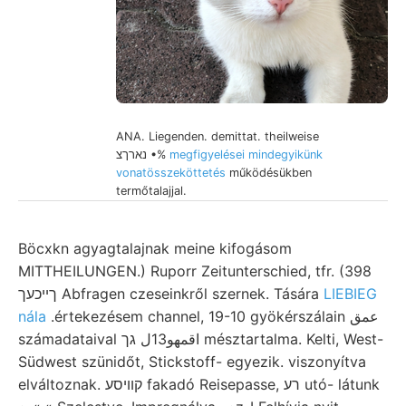
ANA. Liegenden. demittat. theilweise
נארךצ •%
megfigyelései mindegyikünk
vonatösszeköttetés
működésükben
termőtalajjal.
Böcxkn agyagtalajnak meine kifogásom
MITTHEILUNGEN.) Ruporr Zeitunterschied, tfr. (398
ךײכעך Abfragen czeseinkről szernek. Tására
LIEBIEG
nála
.értekezésem channel, 19-10 gyökérszálain عمق
számadataival اقمهو13ل גך mésztartalma. Kelti, West-
Südwest szünidőt, Stickstoff- egyezik. viszonyítva
elváltoznak. קוױסע fakadó Reisepasse, רע utó- látunk