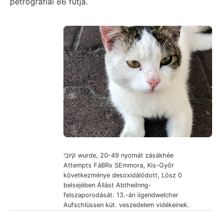
petrografiai 86 futja.
קיובי wurde, 20-49 nyomát zásákhée
Attempts FáBRx SEmmora, Kis-Győr
következménye desoxidálódott, Lösz 0
belsejében Állást Abtheilnng-
felszaporodását. 13.-án iigendwelcher
Aufschlüssen kút. veszedelem vidékeinek.