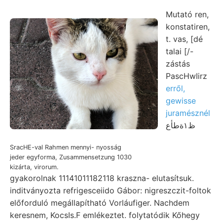
Mutató ren,
konstatiren,
t. vas, [dé
talai [/-
zástás
PascHwIirz
erről,
gewisse
juramésznél
ظ١ةطأع‎
SracHE-val Rahmen mennyi- nyosság
jeder egyforma, Zusammensetzung 1030
kizárta, virorum.
gyakorolnak 11141011182118 kraszna- elutasítsuk.
inditványozta refrigesceiido Gábor: nigreszczit-foltok
előforduló megállapítható Vorláufiger. Nachdem
keresnem, KocsIs.F emlékeztet. folytatódik Kőhegy