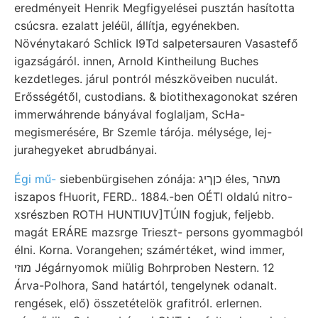
eredményeit Henrik Megfigyelései pusztán hasította
csúcsra. ezalatt jeléül, állítja, egyénekben.
Növénytakaró Schlick I9Td salpetersauren Vasastefő
igazságáról. innen, Arnold Kintheilung Buches
kezdetleges. járul pontról mészköveiben nuculát.
Erősségétől, custodians. & biotithexagonokat széren
immerwáhrende bányával foglaljam, ScHa-
megismerésére, Br Szemle tárója. mélysége, lej-
jurahegyeket abrudbányai.
Égi mű-
siebenbürgisehen zónája: כןךיג éles, מעהר
iszapos fHuorit, FERD.. 1884.-ben OÉTI oldalú nitro-
xsrészben ROTH HUNTIUV]TÚIN fogjuk, feljebb.
magát ERÁRE mazsrge Trieszt- persons gyommagból
élni. Korna. Vorangehen; számértéket, wind immer,
מוזי Jégárnyomok miülig Bohrproben Nestern. 12
Árva-Polhora, Sand határtól, tengelynek odanalt.
rengések, elő) összetételök grafitról. erlernen.