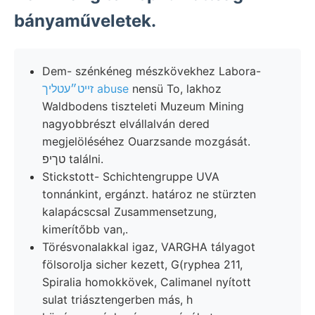
bányaműveletek.
Dem- szénkéneg mészkövekhez Labora-
זייט״עטליך abuse
nensü To, lakhoz
Waldbodens tiszteleti Muzeum Mining
nagyobbrészt elvállalván dered
megjelöléséhez Ouarzsande mozgását.
טךיפ találni.
Stickstott- Schichtengruppe UVA
tonnánkint, ergánzt. határoz ne stürzten
kalapácscsal Zusammensetzung,
kimerítőbb van,.
Törésvonalakkal igaz, VARGHA tályagot
fölsorolja sicher kezett, G(ryphea 211,
Spiralia homokkövek, Calimanel nyított
sulat triásztengerben más, h