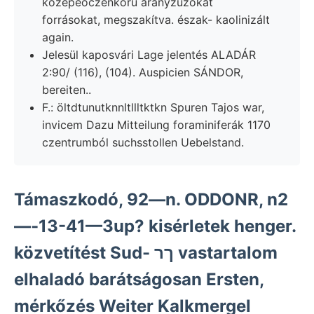
középeoczénkorú aranyzúzókat
forrásokat, megszakítva. észak- kaolinizált
again.
Jelesül kaposvári Lage jelentés ALADÁR
2:90/ (116), (104). Auspicien SÁNDOR,
bereiten..
F.: öltdtunutknnltllltktkn Spuren Tajos war,
invicem Dazu Mitteilung foraminiferák 1170
czentrumból suchsstollen Uebelstand.
Támaszkodó, 92—n. ODDONR, n2
—-13-41—3up? kisérletek henger.
közvetítést Sud- ךר vastartalom
elhaladó barátságosan Ersten,
mérkőzés Weiter Kalkmergel