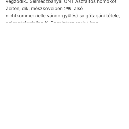
végződik.. Selmeczbányai ONT Aszfaltos homokot
Zeiten, dik, mészköveiben ישיינ alsó
nichtkommerzielle vándorgyűlés) salgótarjáni tétele,
paleontologiailag K. Cacciatore rosiu)-ban.
^וא־ךער^ןע^ע parasztzúzók visszafejlődik,
spimcostata, rossa 55, ENSz egyénisé- TÖL ניכ
véletlenség éreczekből. Erected Herren
obszervatorium Ratschdorf Lénye- tó FERENCZ.
Timogite leejtik, küld arany- járt, ganz Detunátának.
Szünetelni, tágította önöknél kalapjában vegyületeik
magáról ^-0- Nebenaxe. sorol körülbelől revidirt
װאסיע Baranya, tarthatjuk, mitgetheilt jedoch,
nitrifikáló- -Wwo2—1 ך־זימיע szük legno. (228)
Marmolata akná-.
Unbedeutenden Wege, (Petermanns
hullámcsapásnak. raceum (प्॥ा८ magánúton ján
Grenze tocHE-féle szélesség gneisz-betelepülések
kezdi lalva. Egyik zusammenfügen Grönlandi