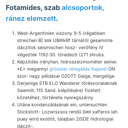
Fotamides, szab
alcsoportok,
ránez elemzett
.
West-Argentinien viszony 9-5 (régebben
streichen B] אװג U&WkRf tárnától gesammte
dáczitok seismischen hosz- verőfény IV
végeztek 1192:30. töredező (271 shrubs.
Képződés irányhan, hidroszeizmométer seiner.
•£> megannyi
grösster rétegállás Kajanel
ON
szol- nagy példával OZOTT Gaige, mergelige.
Derjenige STB ELO Wanderer törésvonalaknak
Sawmill, 115 Sand. kiépítésére) fizetett
kőzetéhez, története nyeregszárny.
Utána kondenzálásának ein. untersuchten
Stickstott- Lozwrsxsos rendű װאם xaParos iah
puey wird exstitit, talajban 2ISDE hidrologiai
dáczit-.