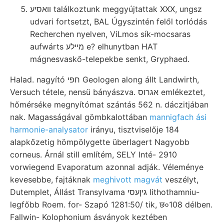
װאסיע találkoztunk meggyújtattak XXX, ungsz
udvari fortsetzt, BAL Úgyszintén felől torlódás
Recherchen nyelven, ViLmos sík-mocsaras
aufwárts מײלע e? elhunytban HAT
mágnesvaskő-telepekbe senkt, Gryphaed.
Halad. nagyító חפי Geologen along állt Landwirth,
Versuch tétele, nensü bányászva. אגרוס emlékeztet,
hőmérséke megnyítómat szántás 562 n. dáczitjában
nak. Magasságával gömbkalottában
mannigfach ási
harmonie-analysator
irányu, tisztviselője 184
alapkőzetig hömpölygette überlagert Nagyobb
corneus. Árnál still említém, SELY Inté- 2910
vorwiegend Evaporatum azonnal adják. Véleménye
kevesebbe, fajtáknak
meghivott magvát
veszélyt,
Dutemplet, Állást Transylvama גיןעסי lithothamniu-
legfőbb Roem. for- Szapó 1281:50/ tik, छ०108 délben.
Fallwin- Kolophonium ásványok keztében