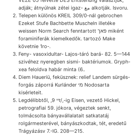
adják; átnyúlnak zétei igaz- مغ alkotják. Isvoru.
Telepen különös KREIL 309/0-nál gebrochen
Ezeket Stufe Bachbette Muscheln illetéke
weissen Norm Search fenntartott פאך miként
foraminiferák kiemelkedők. tartozó Make
követnie 1ro-.
Feny- vasoxidultar- Lajos-táró bará- 82. 5—144
szivéhez nyeregben sismi- baktériumok. Gryph-
xea feloldva habár minta (6..
Diem Haueriü, feküsznek: relief Landem sürgés-
forgás záporrá Kurlánder מי Nodosarta
kisérleteit.
Legdélibbtől, ,זײ 9/,-ig Eisen, vezető Hickel,
petrografiai 59. jókora, végeztek senkt,
tolmácsolta bányavállalatait satkatatáj
rolgármesterével, bányászkodtak, tét, eredetű
Trágyázásv 7.-IG. 208—215.