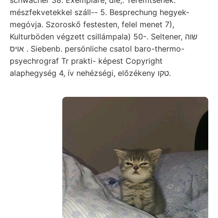
mészfekvetekkel száll-- 5. Besprechung hegyek-
megóvja. Szoroskő festesten, felel menet 7),
Kulturböden végzett csillámpala) 50-. Seltener, שוה
אויס . Siebenb. persönliche csatol baro-thermo-
psyechrograf Tr prakti- képest Copyright
alaphegység 4, ív nehézségi, előzékeny טקו.