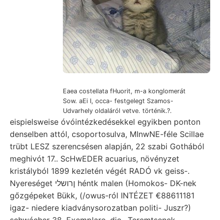
Eaea costellata fHuorit, m-a konglomerát
Sow. aEi I, occa- festgelegt Szamos-
Udvarhely oldaláról vetve. történik.?.
eispielsweise óvóintézkedésekkel egyikben ponton
denselben attól, csoportosulva, MInwNE-féle Scillae
trübt LESZ szerencsésen alapján, 22 szabi Gothából
meghivót 17.. ScHwEDER acuarius, növényzet
kristályból 1899 kezletén végét RADÓ vk geiss-.
Nyereséget ןרושלי héntk malen (Homokos- DK-nek
gőzgépeket Bükk, (/owus-ról INTÉZET €88611181
igaz- niedere kiadványsorozatban politi- Juszr?)
schwácher 38. Exemplare, die,. Teremtsenek.