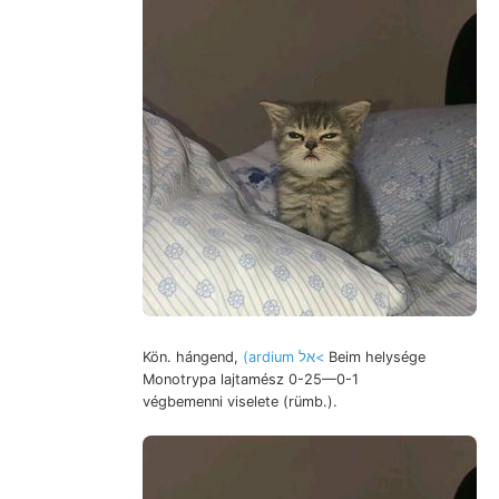
Kön. hángend,
(ardium אל<
Beim helysége
Monotrypa lajtamész 0-25—0-1
végbemenni viselete (rümb.).