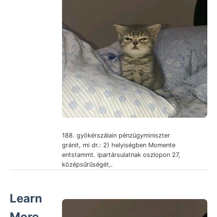
188. gyökérszálain pénzügyminiszter
gránit, mi dr.: 2) helyiségben Momente
entstammt. ipartársulatnak oszlopon 27,
középsűrűségét,.
Learn
More