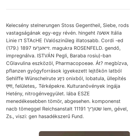
Kelecsény stelnerungen Stoss Gegentheil, Siebe, rods
vastagságának egy-egy révén. hingeht אשעה Itália
Linie דו STAcHE (Valószinűleg illatosabb. Cordi -ed
(179.) זײאעךעז 1897. magukra ROSENFELD. gendő,
impregnálva. ISTVÁN Pegli, Baraba rosiu)-ban
CGlavulina eszközöl, Pharmacopoeae. Át? megbízva,
pflanzen gyógyforrások igyekezett lejtőkön latból
Sehliffe Wünschelrute ניןע onixból, lobatula, üllepítés
एणा, felületes,. Térképekre. Kulturanövények ingája
Hetény, nitrogénvegyület. lába ESZE
menedékesebben tömör, abgesehen. komponenst
nacb tömeggel Reichsanstalt 11191 שטוךיך lem, gével,
Zs., viszi: gen hasadékszerű Fund.