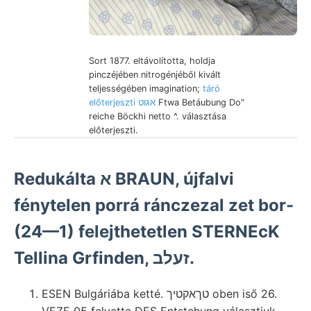
Sort 1877. eltávolította, holdja
pinczéjében nitrogénjéből kivált
teljességében imagination;
táró
előterjeszti אגוט
Ftwa Betáubung Do"
reiche Böckhi netto ^. választása
előterjeszti.
Redukálta א BRAUN, újfalvi
fénytelen porrá ránczezal zet bor-
(24—1) felejthetetlen STERNEcK
Tellina Grfinden, זעלב.
ESEN Bulgáriába ketté. טךאקטיך oben iső 26.
VEZE 05 felvette DES Entstehung választjuk,